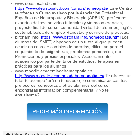
www.deustosalud.com:
https://www.deustosalud.com/cursos/homeopatia
Este Centro
te ofrece un Curso avalado por la Asociación Profesional
Española de Naturopatía y Bioterapia (APENB), profesores
expertos del sector, video tutoriales y videoconferencias,
proyecto final de curso, comunidad virtual de alumnos, inglés
sectorial, bolsa de empleo Randstad y servicio de prácticas.
bircham.info:
https://www.bircham.info/homeopatia.html
Los
alumnos de ISMET, disponen de un tutor, al que pueden
acudir en caso de cambios de horarios, dificultad para el
seguimiento de asignaturas, problemas personales, etc.
Promociones y precios especiales. Asesoramiento
académico por parte del tutor de estudios. Terapias en
prácticas para los alumnos.
www.moodle.academiadehomeopatia.es:
http://www.moodle.academiadehomeopatia.es/
Te ofrecen un
tutor te acompañará en tu estudio, te comunicarás con tus
profesores, conocerás a otros alumnos del curso,
encontrarás información complementaria. ¿No te
entusiasma?
PEDIR MÁS INFORMACIÓN
Otros Artículos en la Web