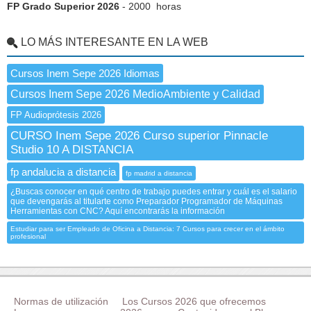
FP Grado Superior 2026
- 2000 horas
LO MÁS INTERESANTE EN LA WEB
Cursos Inem Sepe 2026 Idiomas
Cursos Inem Sepe 2026 MedioAmbiente y Calidad
FP Audioprótesis 2026
CURSO Inem Sepe 2026 Curso superior Pinnacle
Studio 10 A DISTANCIA
fp andalucia a distancia
fp madrid a distancia
¿Buscas conocer en qué centro de trabajo puedes entrar y cuál es el salario
que devengarás al titularte como Preparador Programador de Máquinas
Herramientas con CNC? Aquí encontrarás la información
Estudiar para ser Empleado de Oficina a Distancia: 7 Cursos para crecer en el ámbito
profesional
Normas de utilización
Los Cursos 2026 que ofrecemos