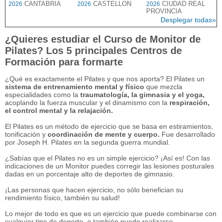
CANTABRIA
CASTELLON
CIUDAD REAL
2026
2026
2026
PROVINCIA
Desplegar todas»
¿Quieres estudiar el Curso de Monitor de
Pilates? Los 5 principales Centros de
Formación para formarte
¿Qué es exactamente el Pilates y que nos aporta? El Pilates un
sistema de entrenamiento mental y físico
que mezcla
especialidades como la
traumatología, la gimnasia y el yoga,
acoplando la fuerza muscular y el dinamismo con la
respiración,
el control mental y la relajación.
El Pilates es un método de ejercicio que se basa en estiramientos,
tonificación y
coordinación de mente y cuerpo.
Fue desarrollado
por Joseph H. Pilates en la segunda guerra mundial.
¿Sabías que el Pilates no es un simple ejercicio? ¡Así es! Con las
indicaciones de un Monitor puedes corregir las lesiones posturales
dadas en un porcentaje alto de deportes de gimnasio.
¡Las personas que hacen ejercicio, no sólo benefician su
rendimiento físico, también su salud!
Lo mejor de todo es que es un ejercicio que puede combinarse con
cualquier tipo de deporte, o también puede realizarse