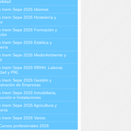
ilidad
s Inem Sepe 2026 Idiomas
 Inem Sepe 2026 Hostelería y
mo
s Inem Sepe 2026 Formación y
ción
 Inem Sepe 2026 Estética y
ería
s Inem Sepe 2026 MedioAmbiente y
d
s Inem Sepe 2026 RRHH, Laboral,
idad y PRL
s Inem Sepe 2026 Gestión y
stración de Empresas
 Inem Sepe 2026 Inmobiliaria,
ucción e Instalaciones
 Inem Sepe 2026 Agricultura y
ería
s Inem Sepe 2026 Varios
Cursos profesionales 2026