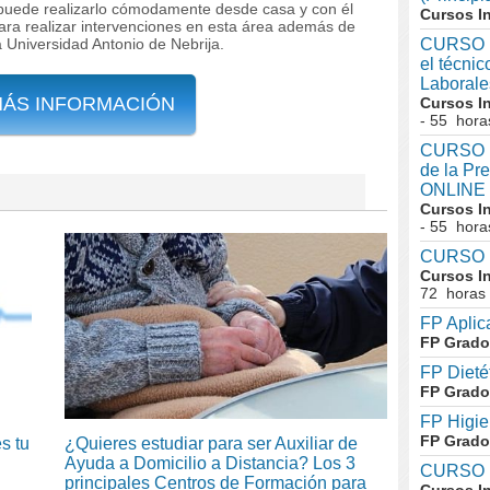
 puede realizarlo cómodamente desde casa y con él
Cursos I
ara realizar intervenciones en esta área además de
a Universidad Antonio de Nebrija.
CURSO I
el técni
Laboral
MÁS INFORMACIÓN
Cursos I
- 55 hora
CURSO In
de la Pr
ONLINE
Cursos I
- 55 hora
CURSO I
Cursos I
72 horas
FP Aplic
FP Grado
FP Dieté
FP Grado
FP Higie
FP Grado
s tu
¿Quieres estudiar para ser Auxiliar de
Ayuda a Domicilio a Distancia? Los 3
CURSO I
principales Centros de Formación para