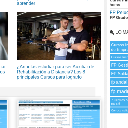
Cursos I
aprender
horas
FP Peluq
FP Grado
LO M
Cursos I
de Empr
Cursos Inem
FP Gesti
iar
¿Anhelas estudiar para ser Auxiliar de
sos
Rehabilitación a Distancia? Los 8
FP Solda
principales Cursos para lograrlo
fp andal
fp madr
7 Centros d
para ti
Conoce salid