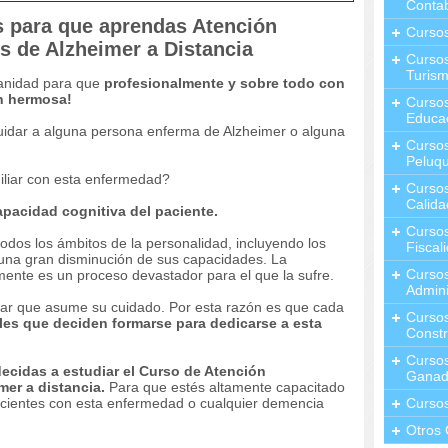
Contab
 para que aprendas Atención
Curso
s de Alzheimer a Distancia
Cursos
Turis
manidad para que
profesionalmente y sobre todo con
an hermosa!
Curso
Educa
uidar a alguna persona enferma de Alzheimer o alguna
Cursos
Peluqu
iliar con esta enfermedad?
Curso
Calida
apacidad cognitiva del paciente.
Curso
odos los ámbitos de la personalidad, incluyendo los
Fiscal
o una gran disminución de sus capacidades. La
Curso
ente es un proceso devastador para el que la sufre.
Admini
iar que asume su cuidado. Por esta razón es que cada
Cursos
les que deciden formarse para dedicarse a esta
Constr
Cursos
decidas a estudiar el Curso de Atención
Ganad
er a distancia.
Para que estés altamente capacitado
ientes con esta enfermedad o cualquier demencia
Curso
Otros 