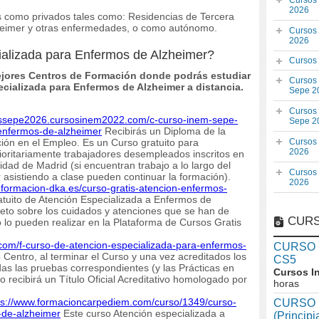
Cursos
2026
 como privados tales como: Residencias de Tercera
heimer y otras enfermedades, o como autónomo.
Cursos
2026
ializada para Enfermos de Alzheimer?
Cursos
jores Centros de Formación donde podrás estudiar
Cursos
pecializada para Enfermos de Alzheimer a distancia.
Sepe 2
Cursos
sossepe2026.cursosinem2022.com/c-curso-inem-sepe-
Sepe 2
enfermos-de-alzheimer
Recibirás un Diploma de la
ción en el Empleo. Es un Curso gratuito para
Cursos
2026
rioritariamente trabajadores desempleados inscritos en
dad de Madrid (si encuentran trabajo a lo largo del
Cursos
r asistiendo a clase pueden continuar la formación).
2026
.formacion-dka.es/curso-gratis-atencion-enfermos-
tuito de Atención Especializada a Enfermos de
eto sobre los cuidados y atenciones que se han de
CURS
o lo pueden realizar en la Plataforma de Cursos Gratis
.com/f-curso-de-atencion-especializada-para-enfermos-
CURSO In
 Centro, al terminar el Curso y una vez acreditados los
CS5
as las pruebas correspondientes (y las Prácticas en
Cursos I
 recibirá un Título Oficial Acreditativo homologado por
horas
ps://www.formacioncarpediem.com/curso/1349/curso-
CURSO I
-de-alzheimer
Este curso Atención especializada a
(Princip