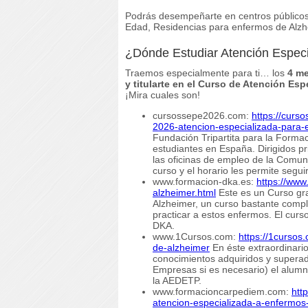
Podrás desempeñarte en centros públicos
Edad, Residencias para enfermos de Alz
¿Dónde Estudiar Atención Espec
Traemos especialmente para ti… los
4 me
y titularte en el Curso de Atención Es
¡Mira cuales son!
cursossepe2026.com:
https://cur
2026-atencion-especializada-para-
Fundación Tripartita para la Forma
estudiantes en España. Dirigidos p
las oficinas de empleo de la Comuni
curso y el horario les permite segui
www.formacion-dka.es:
https://www
alzheimer.html
Este es un Curso gra
Alzheimer, un curso bastante compl
practicar a estos enfermos. El curs
DKA.
www.1Cursos.com:
https://1cursos
de-alzheimer
En éste extraordinario
conocimientos adquiridos y superad
Empresas si es necesario) el alumno
la AEDETP.
www.formacioncarpediem.com:
htt
atencion-especializada-a-enfermos