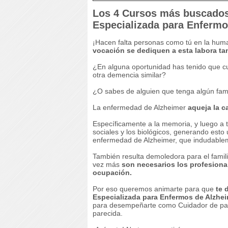
Los 4 Cursos más buscados
Especializada para Enfermo
¡Hacen falta personas como tú en la hu
vocación se dediquen a esta labora t
¿En alguna oportunidad has tenido que c
otra demencia similar?
¿O sabes de alguien que tenga algún fam
La enfermedad de Alzheimer
aqueja la c
Específicamente a la memoria, y luego a t
sociales y los biológicos, generando est
enfermedad de Alzheimer, que indudablem
También resulta demoledora para el famil
vez más
son necesarios los profesiona
ocupación.
Por eso queremos animarte para que
te 
Especializada para Enfermos de Alzheim
para desempeñarte como Cuidador de pac
parecida.