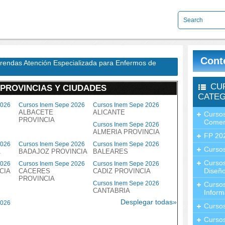
Cont
rendas Atención Especializada para Enfermos de
CU
 PROVINCIAS Y CIUDADES
CATEG
2026
Cursos Inem Sepe 2026
Cursos Inem Sepe 2026
ALBACETE
ALICANTE
Cursos
PROVINCIA
Comer
Cursos Inem Sepe 2026
ALMERIA PROVINCIA
FP 20
2026
Cursos Inem Sepe 2026
Cursos Inem Sepe 2026
Cursos
A
BADAJOZ PROVINCIA
BALEARES
Curso
2026
Cursos Inem Sepe 2026
Cursos Inem Sepe 2026
Diseño
CIA
CACERES
CADIZ PROVINCIA
PROVINCIA
Cursos Inem Sepe 2026
Curso
CANTABRIA
Inform
Desplegar todas»
2026
Curso
Curso