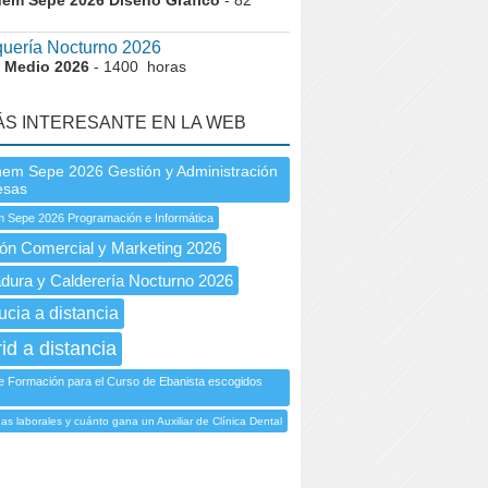
nem Sepe 2026 Diseño Gráfico
- 82
uería Nocturno 2026
 Medio 2026
- 1400 horas
ÁS INTERESANTE EN LA WEB
nem Sepe 2026 Gestión y Administración
esas
 Sepe 2026 Programación e Informática
ón Comercial y Marketing 2026
dura y Calderería Nocturno 2026
ucia a distancia
id a distancia
e Formación para el Curso de Ebanista escogidos
as laborales y cuánto gana un Auxiliar de Clínica Dental