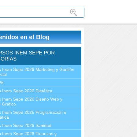
enidos en el Blog
RSOS INEM SEPE POR
ORÍAS
 Inem Sepe 2026 Márketing y Gestión
cial
26
 Inem Sepe 2026 Dietética
s Inem Sepe 2026 Diseño Web y
 Gráfico
s Inem Sepe 2026 Programación e
ática
s Inem Sepe 2026 Sanidad
s Inem Sepe 2026 Finanzas y