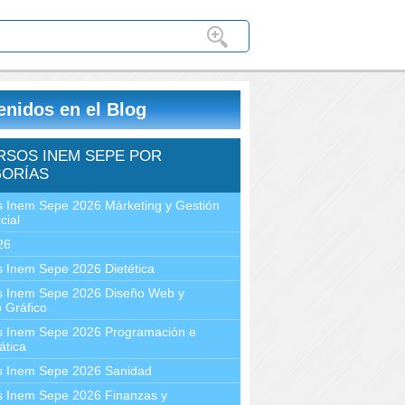
enidos en el Blog
RSOS INEM SEPE POR
ORÍAS
 Inem Sepe 2026 Márketing y Gestión
cial
26
 Inem Sepe 2026 Dietética
s Inem Sepe 2026 Diseño Web y
 Gráfico
s Inem Sepe 2026 Programación e
ática
s Inem Sepe 2026 Sanidad
s Inem Sepe 2026 Finanzas y