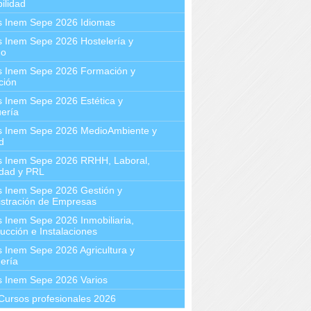
ilidad
s Inem Sepe 2026 Idiomas
 Inem Sepe 2026 Hostelería y
mo
s Inem Sepe 2026 Formación y
ción
 Inem Sepe 2026 Estética y
ería
s Inem Sepe 2026 MedioAmbiente y
d
s Inem Sepe 2026 RRHH, Laboral,
idad y PRL
s Inem Sepe 2026 Gestión y
stración de Empresas
 Inem Sepe 2026 Inmobiliaria,
ucción e Instalaciones
 Inem Sepe 2026 Agricultura y
ería
s Inem Sepe 2026 Varios
Cursos profesionales 2026