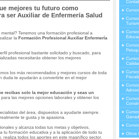
Contab
que mejores tu futuro como
Curso
a ser Auxiliar de Enfermería Salud
Cursos
Turis
Curso
ud mental? Tenemos una formación profesional a
Educa
ealizar la
Formación Profesional Auxiliar Enfermería
Cursos
Peluqu
fil profesional bastante solicitado y buscado, para
alizadas necesitarás obtener los mejores
Curso
Calida
Curso
namos los más recomendados y mejores cursos de toda
Fiscal
in duda te ayudarán a convertirte en el mejor
Curso
Admini
 recibas solo la mejor educación y seas un
e para las mejores opciones laborales y obtener los
Cursos
Constr
Cursos
cialistas del área, dispuestos a ayudarte siempre.
Ganad
 realmente te gusta y te apasiona.
Curso
onales y alcanza todas tus metas y objetivos,
 tu formación educativa y a la aplicación de todo tu
Otros 
s, realiza todos los aportes en este magnífico sector.