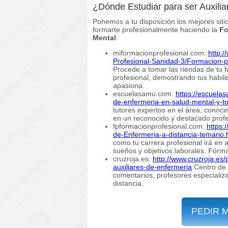
¿Dónde Estudiar para ser Auxili
Ponemos a tu disposición los mejores siti
formarte profesionalmente haciendo la
Fo
Mental
:
miformacionprofesional.com:
http:
Profesional-Sanidad-3/Formacion-pr
Procede a tomar las riendas de tu f
profesional, demostrando tus habili
apasiona.
escuelasamu.com:
https://escuela
de-enfermeria-en-salud-mental-y-t
tutores expertos en el área, conoci
en un reconocido y destacado profe
fpformacionprofesional.com:
https:
de-Enfermeria-a-distancia-temario.
como tu carrera profesional irá en
sueños y objetivos laborales. Fórma
cruzroja.es:
http://www.cruzroja.es/
auxiliares-de-enfermeria
Centro de 
comentarios, profesores especializa
distancia.
PEDIR 