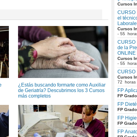
Cursos I
CURSO I
el técni
Laboral
Cursos I
- 55 hora
CURSO In
de la Pr
ONLINE
Cursos I
- 55 hora
CURSO I
Cursos I
72 horas
e
¿Estás buscando formarte como Auxiliar
de Geriatría? Descubrimos los 3 Cursos
FP Aplic
más completos
FP Grado
FP Dieté
FP Grado
FP Higie
FP Grado
FP Anato