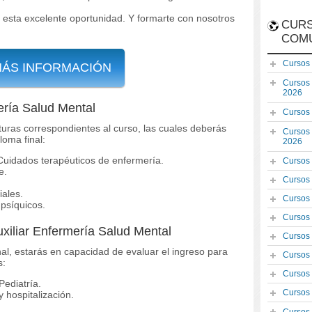
 esta excelente oportunidad. Y formarte con nosotros
CURS
COM
Cursos
MÁS INFORMACIÓN
Cursos
2026
ería Salud Mental
Cursos
turas correspondientes al curso, las cuales deberás
Cursos
loma final:
2026
Cuidados terapéuticos de enfermería.
Cursos
e.
Cursos
iales.
Cursos
 psíquicos.
Cursos
uxiliar Enfermería Salud Mental
Cursos
al, estarás en capacidad de evaluar el ingreso para
Cursos
s:
Cursos
Pediatría.
Cursos
y hospitalización.