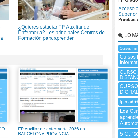
FP Grado
Acceso a
Superior
Pruebas 
e
¿Quieres estudiar FP Auxiliar de
Enfermería? Los principales Centros de
LO M
ra
Formación para aprender
Cursos Ine
Cursos 
Informát
CURSO I
DISTANC
CURSO 
DIGITA
fp madrid
Los Cu
aprenda
Automat
UGO
FP Auxiliar de enfermería 2026 en
5 Curso
BARCELONA PROVINCIA