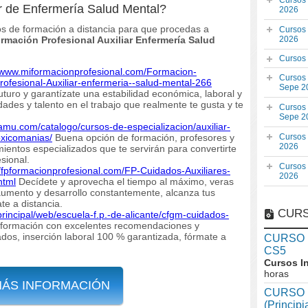
Cursos
ar de Enfermería Salud Mental?
2026
os de formación a distancia para que procedas a
Cursos
rmación Profesional Auxiliar Enfermería Salud
2026
Cursos
//www.miformacionprofesional.com/Formacion-
Cursos
ofesional-Auxiliar-enfermeria--salud-mental-266
Sepe 2
uturo y garantízate una estabilidad económica, laboral y
dades y talento en el trabajo que realmente te gusta y te
Cursos
Sepe 2
samu.com/catalogo/cursos-de-especializacion/auxiliar-
oxicomanias/
Buena opción de formación, profesores y
Cursos
2026
mientos especializados que te servirán para convertirte
sional.
Cursos
//fpformacionprofesional.com/FP-Cuidados-Auxiliares-
2026
html
Decídete y aprovecha el tiempo al máximo, veras
 aumento y desarrollo constantemente, alcanza tus
te a distancia.
CURS
principal/web/escuela-f.p.-de-alicante/cfgm-cuidados-
formación con excelentes recomendaciones y
dos, inserción laboral 100 % garantizada, fórmate a
CURSO In
CS5
Cursos I
horas
MÁS INFORMACIÓN
CURSO I
(Princip