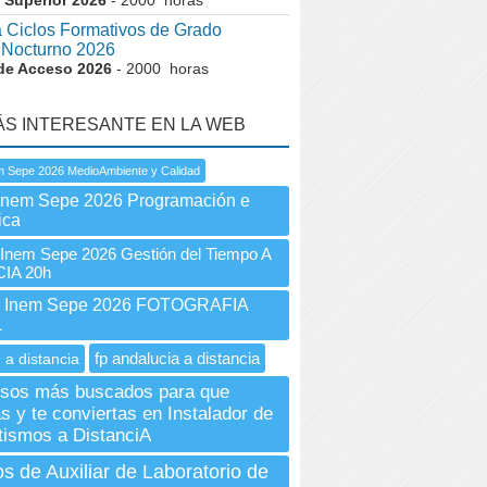
 Superior 2026
- 2000 horas
 Ciclos Formativos de Grado
 Nocturno 2026
de Acceso 2026
- 2000 horas
ÁS INTERESANTE EN LA WEB
m Sepe 2026 MedioAmbiente y Calidad
Inem Sepe 2026 Programación e
ica
nem Sepe 2026 Gestión del Tiempo A
IA 20h
Inem Sepe 2026 FOTOGRAFIA
L
fp andalucia a distancia
 a distancia
rsos más buscados para que
s y te conviertas en Instalador de
ismos a DistanciA
s de Auxiliar de Laboratorio de