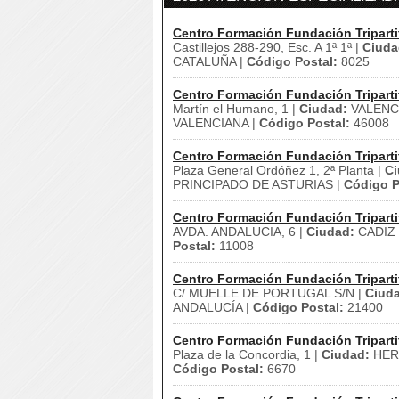
Centro Formación Fundación Triparti
Castillejos 288-290, Esc. A 1ª 1ª |
Ciuda
CATALUÑA |
Código Postal:
8025
Centro Formación Fundación Triparti
Martín el Humano, 1 |
Ciudad:
VALENCI
VALENCIANA |
Código Postal:
46008
Centro Formación Fundación Triparti
Plaza General Ordóñez 1, 2ª Planta |
Ci
PRINCIPADO DE ASTURIAS |
Código P
Centro Formación Fundación Triparti
AVDA. ANDALUCIA, 6 |
Ciudad:
CADIZ 
Postal:
11008
Centro Formación Fundación Triparti
C/ MUELLE DE PORTUGAL S/N |
Ciud
ANDALUCÍA |
Código Postal:
21400
Centro Formación Fundación Triparti
Plaza de la Concordia, 1 |
Ciudad:
HER
Código Postal:
6670