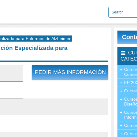
Cont
lizada para Enfermos de Alzheimer
ión Especializada para
CU
CATEG
Cursos
PEDIR MÁS INFORMACIÓN
Comer
FP 20
Cursos
Curso
Diseño
Curso
Inform
Curso
Curso