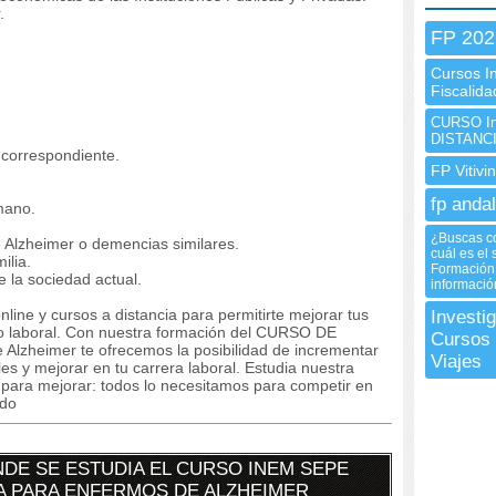
.
FP 202
Cursos I
Fiscalid
CURSO In
DISTANC
 correspondiente.
FP Vitivi
fp andal
mano.
¿Buscas co
e Alzheimer o demencias similares.
cuál es el
ilia.
Formación 
 la sociedad actual.
informació
line y cursos a distancia para permitirte mejorar tus
Investi
 laboral. Con nuestra formación del CURSO DE
Cursos 
 Alzheimer te ofrecemos la posibilidad de incrementar
Viajes
es y mejorar en tu carrera laboral. Estudia nuestra
 para mejorar: todos lo necesitamos para competir en
ado
DE SE ESTUDIA EL CURSO INEM SEPE
DA PARA ENFERMOS DE ALZHEIMER