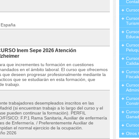
Contab
Curso
Cursos
Turis
n España
Curso
Educa
Cursos
Peluqu
 CURSO Inem Sepe 2026 Atención
lzheimer
Curso
Calida
para que incrementes tu formación en cuestiones
andados en el ámbito laboral. El curso que ofrecemos
Curso
los que deseen progresar profesionalmente mediante la
Fiscal
rácticos que se estudiarán en esta formación, que
de trabajo.
Curso
Admini
Cursos
nte trabajadores desempleados inscritos en las
Constr
drid (si encuentran trabajo a lo largo del curso y el
Cursos
clase pueden continuar la formación). PERFIL
Ganad
CO: F.P.1 Rama Sanitaria, Auxiliar de enfermería
res de Enfermería. / Preferentemente Auxiliar de
Curso
pidan el normal ejercicio de la ocupación.
año 2026
Otros 