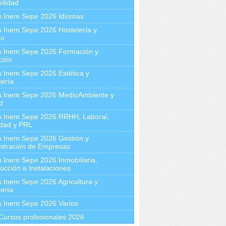
ilidad
s Inem Sepe 2026 Idiomas
 Inem Sepe 2026 Hostelería y
mo
s Inem Sepe 2026 Formación y
ción
 Inem Sepe 2026 Estética y
ería
s Inem Sepe 2026 MedioAmbiente y
d
s Inem Sepe 2026 RRHH, Laboral,
idad y PRL
s Inem Sepe 2026 Gestión y
stración de Empresas
 Inem Sepe 2026 Inmobiliaria,
ucción e Instalaciones
 Inem Sepe 2026 Agricultura y
ería
s Inem Sepe 2026 Varios
Cursos profesionales 2026