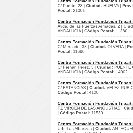
Centro Formación Fundación Triparti
C/ Puerto, 28 |
Ciudad:
HUELVA |
Provi
Postal:
21001
Centro Formación Fundación Triparti
Avda. de las Fuerzas Armadas, 2 |
Ciud
ANDALUCÍA |
Código Postal:
11380
Centro Formación Fundación Triparti
C/ Mercado, 38 |
Ciudad:
OLVERA |
Pr
Postal:
11690
Centro Formación Fundación Triparti
C/ Fernán Pérez, 3 |
Ciudad:
PUENTE G
ANDALUCÍA |
Código Postal:
14002
Centro Formación Fundación Triparti
C/ ESTANCIAS |
Ciudad:
VELEZ RUBIO
Código Postal:
4120
Centro Formación Fundación Triparti
PZ VIRGEN DE LAS ANGUSTIAS |
Ciud
|
Código Postal:
11530
Centro Formación Fundación Triparti
Urb. Las Albarizas |
Ciudad:
ANTEQUER