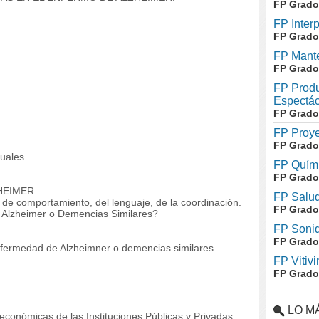
FP Grado
FP Inter
FP Grado
FP Mante
FP Grado
FP Produ
Espectác
FP Grado
FP Proye
FP Grado
tuales.
FP Quími
FP Grado
HEIMER.
FP Salud
 de comportamiento, del lenguaje, de la coordinación.
FP Grado
 Alzheimer o Demencias Similares?
FP Soni
FP Grado
enfermedad de Alzheimner o demencias similares.
FP Vitivi
FP Grado
LO M
y económicas de las Instituciones Públicas y Privadas.