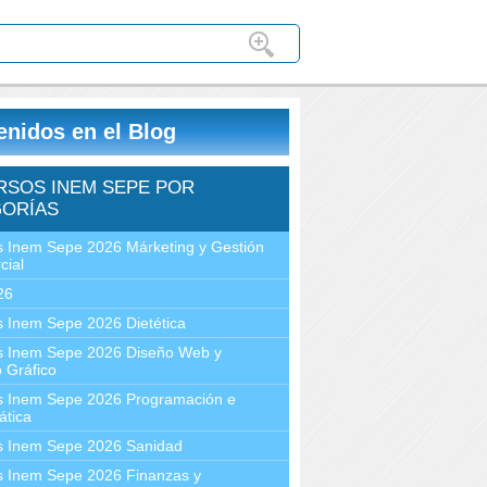
enidos en el Blog
RSOS INEM SEPE POR
ORÍAS
 Inem Sepe 2026 Márketing y Gestión
cial
26
 Inem Sepe 2026 Dietética
s Inem Sepe 2026 Diseño Web y
 Gráfico
s Inem Sepe 2026 Programación e
ática
s Inem Sepe 2026 Sanidad
s Inem Sepe 2026 Finanzas y