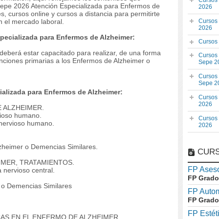
Cursos
Sepe 2026 Atención Especializada para Enfermos de
2026
, cursos online y cursos a distancia para permitirte
 el mercado laboral.
Cursos
2026
pecializada para Enfermos de Alzheimer:
Cursos
 deberá estar capacitado para realizar, de una forma
Cursos
enciones primarias a los Enfermos de Alzheimer o
Sepe 2
Cursos
Sepe 2
alizada para Enfermos de Alzheimer:
Cursos
2026
 ALZHEIMER.
rvioso humano.
Cursos
 nervioso humano.
2026
lzheimer o Demencias Similares.
CURS
IMER, TRATAMIENTOS.
FP Aseso
a nervioso central.
FP Grado
 o Demencias Similares
FP Auto
FP Grado
FP Estét
CAS EN EL ENFERMO DE ALZHEIMER.