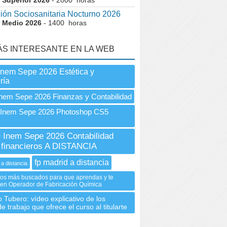
 Superior 2026
- 2000 horas
ión Sociosanitaria Nocturno 2026
 Medio 2026
- 1400 horas
ÁS INTERESANTE EN LA WEB
Inem Sepe 2026 Estética y
ría
nem Sepe 2026 Finanzas y Contabilidad
nem Sepe 2026 Photoshop CS5
Inem Sepe 2026 Contabilidad
 financieros A DISTANCIA
fp madrid a distancia
 a distancia
os más buscados para que aprendas y te
 en Operador de Fabricación Química
 Tubero: vídeo explicativo de los
e trabajo que ofrece el curso al titularte