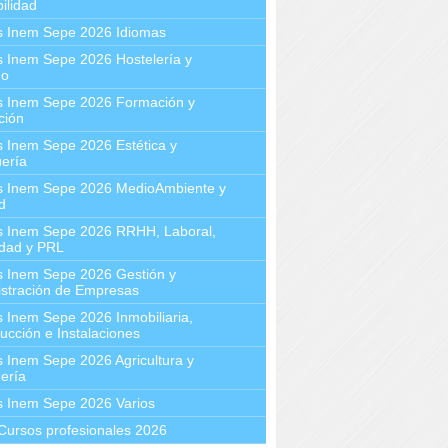
ilidad
s Inem Sepe 2026 Idiomas
 Inem Sepe 2026 Hostelería y
mo
s Inem Sepe 2026 Formación y
ción
 Inem Sepe 2026 Estética y
ería
s Inem Sepe 2026 MedioAmbiente y
d
s Inem Sepe 2026 RRHH, Laboral,
idad y PRL
s Inem Sepe 2026 Gestión y
stración de Empresas
 Inem Sepe 2026 Inmobiliaria,
ucción e Instalaciones
 Inem Sepe 2026 Agricultura y
ería
s Inem Sepe 2026 Varios
Cursos profesionales 2026