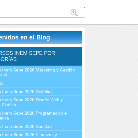
enidos en el Blog
RSOS INEM SEPE POR
ORÍAS
 Inem Sepe 2026 Márketing y Gestión
cial
26
 Inem Sepe 2026 Dietética
s Inem Sepe 2026 Diseño Web y
 Gráfico
s Inem Sepe 2026 Programación e
ática
s Inem Sepe 2026 Sanidad
s Inem Sepe 2026 Finanzas y