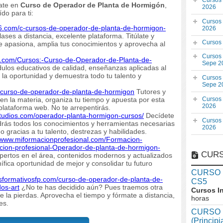
Cursos
mate en
Curso de Operador de Planta de Hormigón
,
2026
do para ti:
Cursos
26.com/c-cursos-de-operador-de-planta-de-hormigon-
2026
es a distancia, excelente plataforma. Titúlate y
Cursos
te apasiona, amplia tus conocimientos y aprovecha al
Cursos
r.com/Cursos:-Curso-de-Operador-de-Planta-de-
Sepe 2
los educativos de calidad, enseñanzas aplicadas al
a oportunidad y demuestra todo tu talento y
Cursos
Sepe 2
f-curso-de-operador-de-planta-de-hormigon
Tutores y
 en la materia, organiza tu tiempo y apuesta por esta
Cursos
2026
plataforma web. No te arrepentirás.
studios.com/operador-planta-hormigon-cursos/
Decídete
Cursos
drás todos los conocimientos y herramientas necesarias
2026
 gracias a tu talento, destrezas y habilidades.
//www.miformacionprofesional.com/Formacion-
cion-profesional-Operador-de-planta-de-hormigon-
CURS
pertos en el área, contenidos modernos y actualizados
fica oportunidad de mejor y consolidar tu futuro
CURSO In
losformativosfp.com/curso-de-operador-de-planta-de-
CS5
dos-art
¿No te has decidido aún? Pues traemos otra
Cursos I
e la pierdas. Aprovecha el tiempo y fórmate a distancia,
horas
es.
CURSO I
(Princip