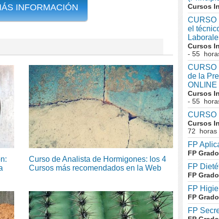
MÁS INFORMACIÓN
Cursos I
CURSO I
el técni
Laboral
Cursos I
- 55 hora
CURSO In
de la Pr
ONLINE
Cursos I
- 55 hora
CURSO I
Cursos I
72 horas
FP Aplic
FP Grado
n:
Curso de Analista de Hormigones: los 4
FP Dieté
a
Cursos más recomendados en la Web
FP Grado
FP Higie
FP Grado
FP Secre