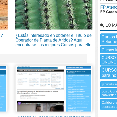
FP Grado
FP Atenc
FP Grado
LO M
l?
¿Estás interesado en obtener el Título de
Cursos 
Operador de Planta de Áridos? Aquí
Peluque
encontrarás los mejores Cursos para ello
Cursos I
CURSO I
ONLINE
CURSO 
para no
fp andalucia
Los 5 Curs
conviertas
Calderero
puestos d