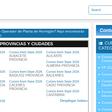
Cont
de Operador de Planta de Hormigón? Aquí encontrarás
o
CU
 PROVINCIAS Y CIUDADES
CATEG
2026
Cursos Inem Sepe 2026
Cursos Inem Sepe 2026
ALBACETE
ALICANTE
Cursos
PROVINCIA
Comer
Cursos Inem Sepe 2026
ALMERIA PROVINCIA
FP 20
2026
Cursos Inem Sepe 2026
Cursos Inem Sepe 2026
Cursos
A
BADAJOZ PROVINCIA
BALEARES
Curso
2026
Cursos Inem Sepe 2026
Cursos Inem Sepe 2026
Diseño
CIA
CACERES
CADIZ PROVINCIA
PROVINCIA
Cursos Inem Sepe 2026
Curso
CANTABRIA
Inform
Desplegar todas»
2026
Curso
Curso