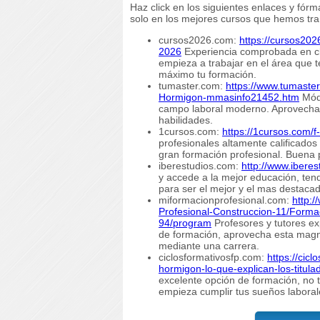
Haz click en los siguientes enlaces y fór
solo en los mejores cursos que hemos traí
cursos2026.com:
https://cursos20
2026
Experiencia comprobada en clas
empieza a trabajar en el área que 
máximo tu formación.
tumaster.com:
https://www.tumaste
Hormigon-mmasinfo21452.htm
Módu
campo laboral moderno. Aprovecha l
habilidades.
1cursos.com:
https://1cursos.com/
profesionales altamente calificados
gran formación profesional. Buena 
iberestudios.com:
http://www.ibere
y accede a la mejor educación, ten
para ser el mejor y el mas destacado
miformacionprofesional.com:
http:
Profesional-Construccion-11/Forma
94/program
Profesores y tutores ex
de formación, aprovecha esta magní
mediante una carrera.
ciclosformativosfp.com:
https://cic
hormigon-lo-que-explican-los-titula
excelente opción de formación, no t
empieza cumplir tus sueños laboral