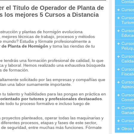
Contab
r el Título de Operador de Planta de
Curso
 los mejores 5 Cursos a Distancia
Cursos
Turis
Curso
onstrucción y plantas de hormigón evoluciona
Educa
 mejores técnicas de trabajo, procesos y métodos
te mundo? Estudia y fórmate profesionalmente a
Cursos
 de Planta de Hormigón
y toma las riendas de tu
Peluqu
Curso
e tendrás una formación profesional de calidad, lo que
Calida
ca y laboral. Hemos realizado una exhaustiva búsqueda
Curso
s de formación.
Fiscal
a altamente solicitado por las empresas y compañías que
Curso
stan una labor sumamente importante.
Admini
n tu talento y habilidades para las pongas en práctica en
Cursos
 orientado por tutores y profesionales destacados
.
Constr
te todo tu proceso formativo e incluso luego de
Cursos
Ganad
n proyectos planteados, operar todas las maquinarias y
Curso
 diferentes procesos, etapas y fases de este sector,
s de seguridad, entre muchas más funciones. Fórmate
Otros 