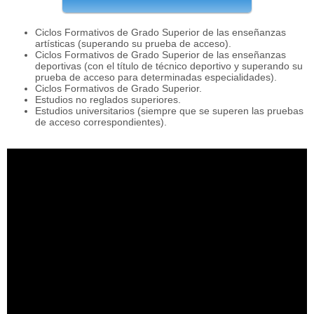
Ciclos Formativos de Grado Superior de las enseñanzas
artísticas (superando su prueba de acceso).
Ciclos Formativos de Grado Superior de las enseñanzas
deportivas (con el título de técnico deportivo y superando su
prueba de acceso para determinadas especialidades).
Ciclos Formativos de Grado Superior.
Estudios no reglados superiores.
Estudios universitarios (siempre que se superen las pruebas
de acceso correspondientes).