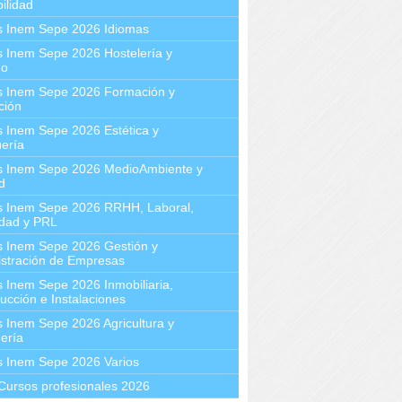
ilidad
s Inem Sepe 2026 Idiomas
 Inem Sepe 2026 Hostelería y
mo
s Inem Sepe 2026 Formación y
ción
 Inem Sepe 2026 Estética y
ería
s Inem Sepe 2026 MedioAmbiente y
d
s Inem Sepe 2026 RRHH, Laboral,
idad y PRL
s Inem Sepe 2026 Gestión y
stración de Empresas
 Inem Sepe 2026 Inmobiliaria,
ucción e Instalaciones
 Inem Sepe 2026 Agricultura y
ería
s Inem Sepe 2026 Varios
Cursos profesionales 2026