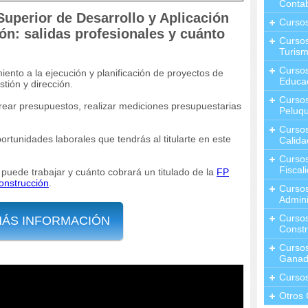
Contab
uperior de Desarrollo y Aplicación
Curso
ón: salidas profesionales y cuánto
Cursos
Turis
Curso
iento a la ejecución y planificación de proyectos de
Educa
tión y dirección.
Cursos
crear presupuestos, realizar mediciones presupuestarias
Peluqu
Curso
ortunidades laborales que tendrás al titularte en este
Calida
Curso
Fiscal
 puede trabajar y cuánto cobrará un titulado de la
FP
onstrucción
.
Curso
Admini
Cursos
MÁS INFORMACIÓN
Constr
Cursos
Ganad
Curso
Otros 