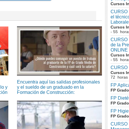
Cursos I
CURSO I
el técni
Laboral
Cursos I
- 55 hora
CURSO In
de la Pr
ONLINE
Cursos I
- 55 hora
CURSO I
Cursos I
72 horas
Encuentra aquí las salidas profesionales
FP Aplic
lo y
y el sueldo de un graduado en la
FP Grado
ción
Formación de Construcción:
FP Dieté
FP Grado
FP Higie
FP Grado
CURSO I