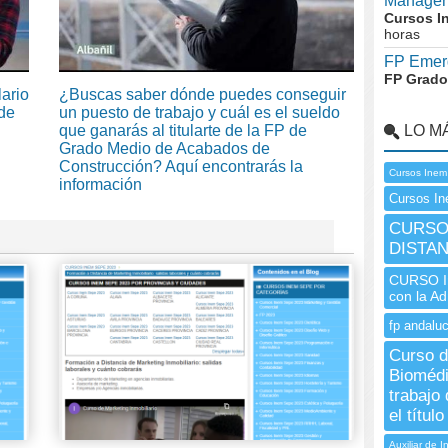
Manager
Cursos I
horas
FP Emerg
FP Grado
lario
¿Buscas saber dónde puedes conseguir
de
un puesto de trabajo y cuál es el sueldo
que ganarás al titularte de la FP de
LO M
Grado Medio de Acabados de
Construcción? Aquí encontrarás la
Cursos Inem
información
Cursos In
CURSO 
DISTAN
CURSO In
con la A
fp andaluc
Curso d
Biomédi
trabajo
el título
Auxiliar de I