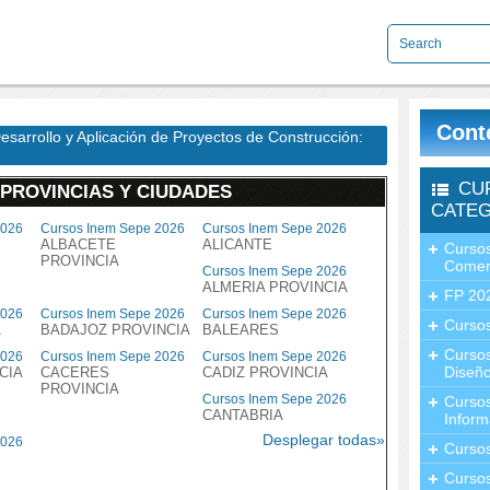
Cont
sarrollo y Aplicación de Proyectos de Construcción:
CU
 PROVINCIAS Y CIUDADES
CATEG
2026
Cursos Inem Sepe 2026
Cursos Inem Sepe 2026
ALBACETE
ALICANTE
Cursos
PROVINCIA
Comer
Cursos Inem Sepe 2026
ALMERIA PROVINCIA
FP 20
2026
Cursos Inem Sepe 2026
Cursos Inem Sepe 2026
Cursos
A
BADAJOZ PROVINCIA
BALEARES
Curso
2026
Cursos Inem Sepe 2026
Cursos Inem Sepe 2026
Diseño
CIA
CACERES
CADIZ PROVINCIA
PROVINCIA
Cursos Inem Sepe 2026
Curso
CANTABRIA
Inform
Desplegar todas»
2026
Curso
Curso