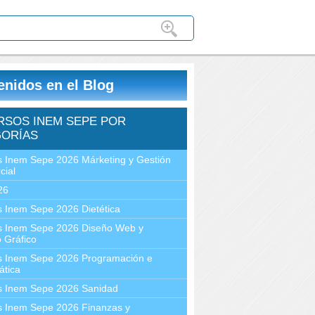
enidos en el Blog
RSOS INEM SEPE POR
ORÍAS
 Inem Sepe 2026 Márketing y Gestión
cial
26
 Inem Sepe 2026 Dietética
s Inem Sepe 2026 Diseño Web y
 Gráfico
s Inem Sepe 2026 Programación e
ática
s Inem Sepe 2026 Sanidad
s Inem Sepe 2026 Finanzas y