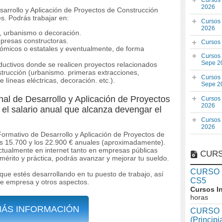
Cursos
2026
esarrollo y Aplicación de Proyectos de Construcción
s. Podrás trabajar en:
Cursos
2026
a, urbanismo o decoración.
resas constructoras.
Cursos
ómicos o estatales y eventualmente, de forma
Cursos
Sepe 2
oductivos donde se realicen proyectos relacionados
strucción (urbanismo. primeras extracciones,
Cursos
 líneas eléctricas, decoración. etc.).
Sepe 2
onal de Desarrollo y Aplicación de Proyectos
Cursos
2026
el salario anual que alcanza devengar el
Cursos
2026
 Formativo de Desarrollo y Aplicación de Proyectos de
os 15.700 y los 22.900 € anuales (aproximadamente).
actualmente en internet tanto en empresas públicas
CURS
érito y práctica, podrás avanzar y mejorar tu sueldo.
CURSO In
que estés desarrollando en tu puesto de trabajo, así
CS5
de empresa y otros aspectos.
Cursos I
horas
MÁS INFORMACIÓN
CURSO I
(Princip