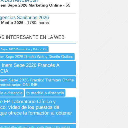
 A DISTANCIA 55h
nem Sepe 2026 Marketing Online
- 55
encias Sanitarias 2026
 Medio 2026
- 1780 horas
ÁS INTERESANTE EN LA WEB
 Sepe 2026 Formación y Educación
em Sepe 2026 Diseño Web y Diseño Gráfico
Inem Sepe 2026 Francés A
CIA
em Sepe 2026 Práctico Trámites Online
dministración ONLINE
fp madrid a distancia
ia a distancia
e FP Laboratorio Clínico y
co: vídeo de los puestos de
 que ofrece la formación al obtener
ndustrias Alimentarias: vídeo explicativo de las salidas