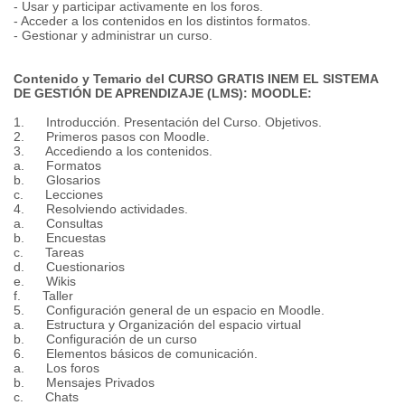
- Usar y participar activamente en los foros.
- Acceder a los contenidos en los distintos formatos.
- Gestionar y administrar un curso.
Contenido y Temario del CURSO GRATIS INEM EL SISTEMA
DE GESTIÓN DE APRENDIZAJE (LMS): MOODLE:
1. Introducción. Presentación del Curso. Objetivos.
2. Primeros pasos con Moodle.
3. Accediendo a los contenidos.
a. Formatos
b. Glosarios
c. Lecciones
4. Resolviendo actividades.
a. Consultas
b. Encuestas
c. Tareas
d. Cuestionarios
e. Wikis
f. Taller
5. Configuración general de un espacio en Moodle.
a. Estructura y Organización del espacio virtual
b. Configuración de un curso
6. Elementos básicos de comunicación.
a. Los foros
b. Mensajes Privados
c. Chats