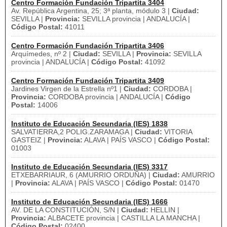
Centro Formación Fundación Tripartita 3404
Av. República Argentina, 25; 3ª planta, módulo 3 |
Ciudad:
SEVILLA |
Provincia:
SEVILLA provincia | ANDALUCÍA |
Código Postal:
41011
Centro Formación Fundación Tripartita 3406
Arquímedes, nº 2 |
Ciudad:
SEVILLA |
Provincia:
SEVILLA
provincia | ANDALUCÍA |
Código Postal:
41092
Centro Formación Fundación Tripartita 3409
Jardines Virgen de la Estrella nº1 |
Ciudad:
CORDOBA |
Provincia:
CORDOBA provincia | ANDALUCÍA |
Código
Postal:
14006
Instituto de Educación Secundaria (IES) 1838
SALVATIERRA,2 POLIG.ZARAMAGA |
Ciudad:
VITORIA
GASTEIZ |
Provincia:
ALAVA | PAÍS VASCO |
Código Postal:
01003
Instituto de Educación Secundaria (IES) 3317
ETXEBARRIAUR, 6 (AMURRIO ORDUÑA) |
Ciudad:
AMURRIO
|
Provincia:
ALAVA | PAÍS VASCO |
Código Postal:
01470
Instituto de Educación Secundaria (IES) 1666
AV. DE LA CONSTITUCIÓN, S/N |
Ciudad:
HELLIN |
Provincia:
ALBACETE provincia | CASTILLA LA MANCHA |
Código Postal:
02400