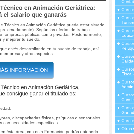
Contab
 Técnico en Animación Geriátrica:
Curso
á el salario que ganarás
Cursos
Turis
 de Técnico en Animación Geriátrica puede estar situado
(aproximadamente). Según las ofertas de trabajo
Curso
 en empresas públicas como privadas. Posteriormente,
Educa
r y mejorar tu sueldo.
Cursos
Peluqu
que estés desarrollando en tu puesto de trabajo, así
de empresa y otros aspectos.
Curso
Calida
Curso
MÁS INFORMACIÓN
Fiscal
Curso
r Técnico en Animación Geriátrica,
Admini
e consigue ganar el titulado es:
Cursos
Constr
Cursos
 edad.
Ganad
res, discapacitadas físicas, psíquicas o sensoriales.
Curso
s con necesidades específicas.
Otros 
o en ésta área, con esta Formación podrás obtenerlo.