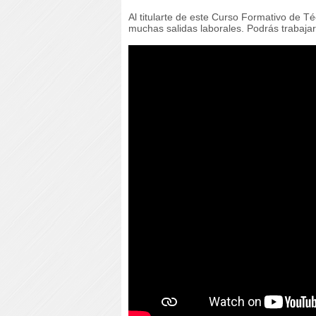
Al titularte de este Curso Formativo de T
muchas salidas laborales. Podrás trabajar