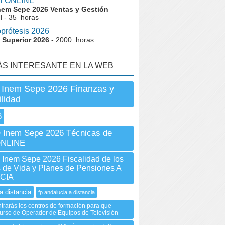
al ONLINE
nem Sepe 2026 Ventas y Gestión
l
- 35 horas
prótesis 2026
 Superior 2026
- 2000 horas
ÁS INTERESANTE EN LA WEB
 Inem Sepe 2026 Finanzas y
lidad
6
Inem Sepe 2026 Técnicas de
ONLINE
nem Sepe 2026 Fiscalidad de los
 de Vida y Planes de Pensiones A
CIA
a distancia
fp andalucia a distancia
trarás los centros de formación para que
urso de Operador de Equipos de Televisión