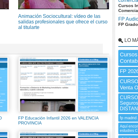
comerci
Cursos I
Comercia
Animación Sociocultural: vídeo de las
FP Audio
salidas profesionales que ofrece el curso
FP Grado
al titularte
LO M
Cursos
Contabi
FP 202
CURSO 
Venta 
CURSO I
Seguros
DISTAN
fp madrid 
O
FP Educación Infantil 2026 en VALENCIA
PROVINCIA
Aquí encon
estudies C