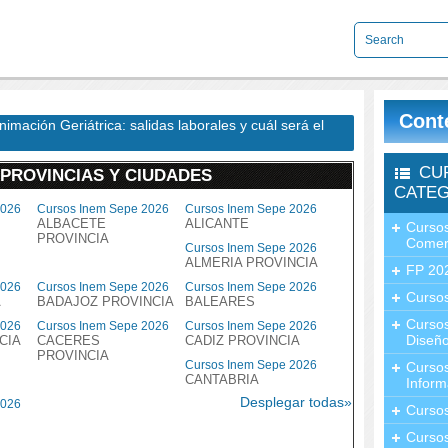
Cont
imación Geriátrica: salidas laborales y cuál será el
CU
 PROVINCIAS Y CIUDADES
CATEG
2026
Cursos Inem Sepe 2026
Cursos Inem Sepe 2026
ALBACETE
ALICANTE
Cursos
PROVINCIA
Comer
Cursos Inem Sepe 2026
ALMERIA PROVINCIA
FP 20
2026
Cursos Inem Sepe 2026
Cursos Inem Sepe 2026
Cursos
A
BADAJOZ PROVINCIA
BALEARES
Curso
2026
Cursos Inem Sepe 2026
Cursos Inem Sepe 2026
Diseño
CIA
CACERES
CADIZ PROVINCIA
PROVINCIA
Cursos Inem Sepe 2026
Curso
CANTABRIA
Inform
Desplegar todas»
2026
Curso
Curso