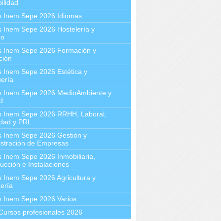
ilidad
s Inem Sepe 2026 Idiomas
 Inem Sepe 2026 Hostelería y
mo
s Inem Sepe 2026 Formación y
ción
 Inem Sepe 2026 Estética y
ería
s Inem Sepe 2026 MedioAmbiente y
d
s Inem Sepe 2026 RRHH, Laboral,
idad y PRL
s Inem Sepe 2026 Gestión y
stración de Empresas
 Inem Sepe 2026 Inmobiliaria,
ucción e Instalaciones
 Inem Sepe 2026 Agricultura y
ería
s Inem Sepe 2026 Varios
Cursos profesionales 2026