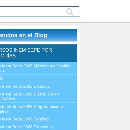
enidos en el Blog
RSOS INEM SEPE POR
ORÍAS
 Inem Sepe 2026 Márketing y Gestión
cial
26
 Inem Sepe 2026 Dietética
s Inem Sepe 2026 Diseño Web y
 Gráfico
s Inem Sepe 2026 Programación e
ática
s Inem Sepe 2026 Sanidad
s Inem Sepe 2026 Finanzas y