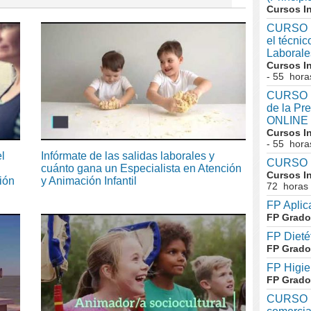
Cursos I
CURSO I
el técni
Laboral
Cursos I
- 55 hora
CURSO In
de la Pr
ONLINE
Cursos I
- 55 hora
l
Infórmate de las salidas laborales y
CURSO I
cuánto gana un Especialista en Atención
Cursos I
ión
y Animación Infantil
72 horas
FP Aplic
FP Grado
FP Dieté
FP Grado
FP Higie
FP Grado
CURSO I