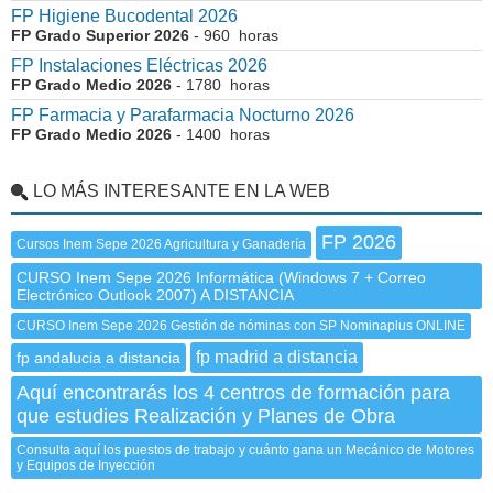
FP Higiene Bucodental 2026
FP Grado Superior 2026
- 960 horas
FP Instalaciones Eléctricas 2026
FP Grado Medio 2026
- 1780 horas
FP Farmacia y Parafarmacia Nocturno 2026
FP Grado Medio 2026
- 1400 horas
LO MÁS INTERESANTE EN LA WEB
FP 2026
Cursos Inem Sepe 2026 Agricultura y Ganadería
CURSO Inem Sepe 2026 Informática (Windows 7 + Correo
Electrónico Outlook 2007) A DISTANCIA
CURSO Inem Sepe 2026 Gestión de nóminas con SP Nominaplus ONLINE
fp madrid a distancia
fp andalucia a distancia
Aquí encontrarás los 4 centros de formación para
que estudies Realización y Planes de Obra
Consulta aquí los puestos de trabajo y cuánto gana un Mecánico de Motores
y Equipos de Inyección