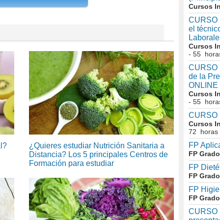
Cursos I
CURSO I
el técni
Laboral
Cursos I
- 55 hora
CURSO In
de la Pr
ONLINE
Cursos I
- 55 hora
CURSO I
Cursos I
72 horas
FP Aplic
l?
¿Quieres estudiar Nutrición Sanitaria a
FP Grado
Distancia? Los 5 principales Centros de
Formación para estudiar
FP Dieté
FP Grado
FP Higie
FP Grado
CURSO I