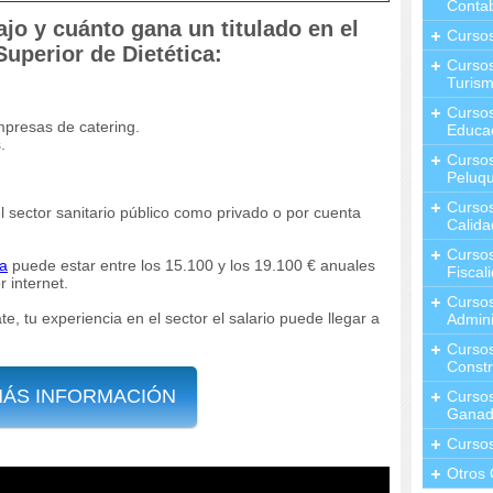
Contab
jo y cuánto gana un titulado en el
Curso
uperior de Dietética:
Cursos
Turis
Curso
presas de catering.
Educa
.
Cursos
Peluqu
Curso
l sector sanitario público como privado o por cuenta
Calida
Curso
ca
puede estar entre los 15.100 y los 19.100 € anuales
Fiscal
 internet.
Curso
, tu experiencia en el sector el salario puede llegar a
Admini
Cursos
Constr
MÁS INFORMACIÓN
Cursos
Ganad
Curso
Otros 