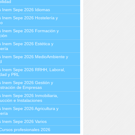
ilidad
s Inem Sepe 2026 Idiomas
 Inem Sepe 2026 Hostelería y
mo
s Inem Sepe 2026 Formación y
ción
 Inem Sepe 2026 Estética y
ería
s Inem Sepe 2026 MedioAmbiente y
d
s Inem Sepe 2026 RRHH, Laboral,
idad y PRL
s Inem Sepe 2026 Gestión y
stración de Empresas
 Inem Sepe 2026 Inmobiliaria,
ucción e Instalaciones
 Inem Sepe 2026 Agricultura y
ería
s Inem Sepe 2026 Varios
Cursos profesionales 2026