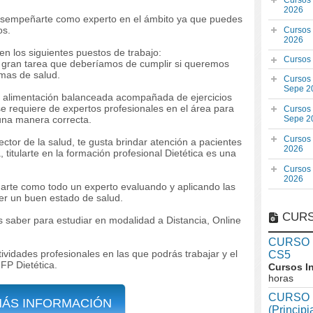
Cursos
2026
 desempeñarte como experto en el ámbito ya que puedes
os.
Cursos
2026
 en los siguientes puestos de trabajo:
Cursos
 gran tarea que deberíamos de cumplir si queremos
mas de salud.
Cursos
Sepe 2
a alimentación balanceada acompañada de ejercicios
e requiere de expertos profesionales en el área para
Cursos
Sepe 2
 una manera correcta.
Cursos
ctor de la salud, te gusta brindar atención a pacientes
2026
 titularte en la formación profesional Dietética es una
Cursos
2026
ñarte como todo un experto evaluando y aplicando las
er un buen estado de salud.
CURS
s saber para estudiar en modalidad a Distancia, Online
CURSO In
ividades profesionales en las que podrás trabajar y el
CS5
 FP Dietética.
Cursos I
horas
CURSO I
MÁS INFORMACIÓN
(Princip