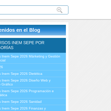
enidos en el Blog
RSOS INEM SEPE POR
ORÍAS
 Inem Sepe 2026 Márketing y Gestión
cial
26
 Inem Sepe 2026 Dietética
s Inem Sepe 2026 Diseño Web y
 Gráfico
s Inem Sepe 2026 Programación e
ática
s Inem Sepe 2026 Sanidad
s Inem Sepe 2026 Finanzas y