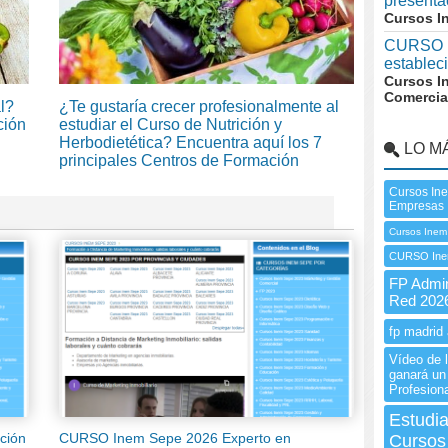
present
Cursos I
CURSO I
establec
Cursos I
Comercia
l?
¿Te gustaría crecer profesionalmente al
ción
estudiar el Curso de Nutrición y
Herbodietética? Encuentra aquí los 7
LO M
principales Centros de Formación
Cursos Ine
Empresas
Cursos Inem
CURSO Inem
FP Admin
Red 202
fp madrid 
Vídeo de l
ganará un
Profesion
Estudi
ción
CURSO Inem Sepe 2026 Experto en
Cursos 