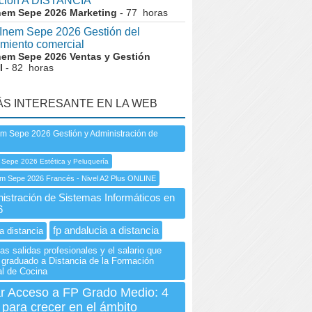
ación A DISTANCIA
nem Sepe 2026 Marketing
- 77 horas
nem Sepe 2026 Gestión del
imiento comercial
nem Sepe 2026 Ventas y Gestión
l
- 82 horas
ÁS INTERESANTE EN LA WEB
m Sepe 2026 Gestión y Administración de
 Sepe 2026 Estética y Peluquería
 Sepe 2026 Francés - Nivel A2 Plus ONLINE
istración de Sistemas Informáticos en
6
fp andalucia a distancia
a distancia
as salidas profesionales y el salario que
 graduado a Distancia de la Formación
al de Cocina
ar Acceso a FP Grado Medio: 4
para crecer en el ámbito