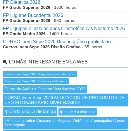
FP Dietética 2026
FP Grado Superior 2026
- 1600 horas
FP Higiene Bucodental 2026
FP Grado Superior 2026
- 960 horas
FP Equipos e Instalaciones Electrotécnicas Nocturno 2026
FP Grado Medio 2026
- 1400 horas
CURSO Inem Sepe 2026 Diseño gráfico publicitario
Cursos Inem Sepe 2026 Diseño Gráfico
- 65 horas
LO MÁS INTERESANTE EN LA WEB
Cursos Inem Sepe 2026 Programación e Informática
Cursos Inem Sepe 2026 Estética y Peluquería
Curso de Análisis Clínicos Veterinarios 2026
CURSO Inem Sepe 2026 APLICACION DE PRODUCTOS DE
USO FITOSANITARIO NIVEL BASICO
fp andalucia a distancia
fp madrid a distancia
¿Anhelas estudiar Creación de Páginas Web? Los 7 principales Cursos
para lograrlo