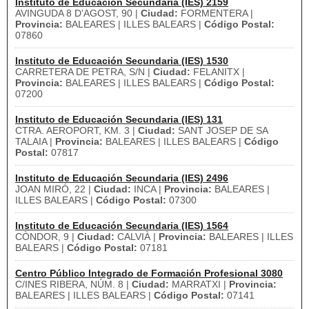
Instituto de Educación Secundaria (IES) 2159
AVINGUDA 8 D'AGOST, 90 |
Ciudad:
FORMENTERA |
Provincia:
BALEARES | ILLES BALEARS |
Código Postal:
07860
Instituto de Educación Secundaria (IES) 1530
CARRETERA DE PETRA, S/N |
Ciudad:
FELANITX |
Provincia:
BALEARES | ILLES BALEARS |
Código Postal:
07200
Instituto de Educación Secundaria (IES) 131
CTRA. AEROPORT, KM. 3 |
Ciudad:
SANT JOSEP DE SA
TALAIA |
Provincia:
BALEARES | ILLES BALEARS |
Código
Postal:
07817
Instituto de Educación Secundaria (IES) 2496
JOAN MIRÓ, 22 |
Ciudad:
INCA |
Provincia:
BALEARES |
ILLES BALEARS |
Código Postal:
07300
Instituto de Educación Secundaria (IES) 1564
CÒNDOR, 9 |
Ciudad:
CALVIÀ |
Provincia:
BALEARES | ILLES
BALEARS |
Código Postal:
07181
Centro Público Integrado de Formación Profesional 3080
C/INES RIBERA, NÚM. 8 |
Ciudad:
MARRATXI |
Provincia:
BALEARES | ILLES BALEARS |
Código Postal:
07141