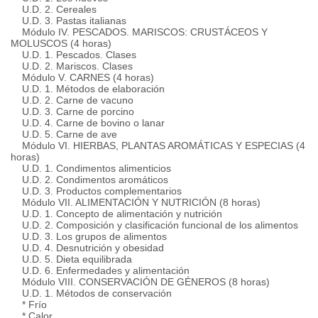
U.D. 2. Cereales
U.D. 3. Pastas italianas
Módulo IV. PESCADOS. MARISCOS: CRUSTÁCEOS Y
MOLUSCOS (4 horas)
U.D. 1. Pescados. Clases
U.D. 2. Mariscos. Clases
Módulo V. CARNES (4 horas)
U.D. 1. Métodos de elaboración
U.D. 2. Carne de vacuno
U.D. 3. Carne de porcino
U.D. 4. Carne de bovino o lanar
U.D. 5. Carne de ave
Módulo VI. HIERBAS, PLANTAS AROMÁTICAS Y ESPECIAS (4
horas)
U.D. 1. Condimentos alimenticios
U.D. 2. Condimentos aromáticos
U.D. 3. Productos complementarios
Módulo VII. ALIMENTACIÓN Y NUTRICIÓN (8 horas)
U.D. 1. Concepto de alimentación y nutrición
U.D. 2. Composición y clasificación funcional de los alimentos
U.D. 3. Los grupos de alimentos
U.D. 4. Desnutrición y obesidad
U.D. 5. Dieta equilibrada
U.D. 6. Enfermedades y alimentación
Módulo VIII. CONSERVACIÓN DE GÉNEROS (8 horas)
U.D. 1. Métodos de conservación
* Frío
* Calor