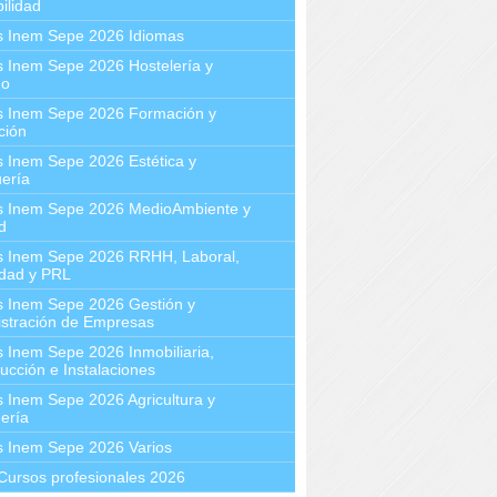
ilidad
s Inem Sepe 2026 Idiomas
 Inem Sepe 2026 Hostelería y
mo
s Inem Sepe 2026 Formación y
ción
 Inem Sepe 2026 Estética y
ería
s Inem Sepe 2026 MedioAmbiente y
d
s Inem Sepe 2026 RRHH, Laboral,
idad y PRL
s Inem Sepe 2026 Gestión y
stración de Empresas
 Inem Sepe 2026 Inmobiliaria,
ucción e Instalaciones
 Inem Sepe 2026 Agricultura y
ería
s Inem Sepe 2026 Varios
Cursos profesionales 2026