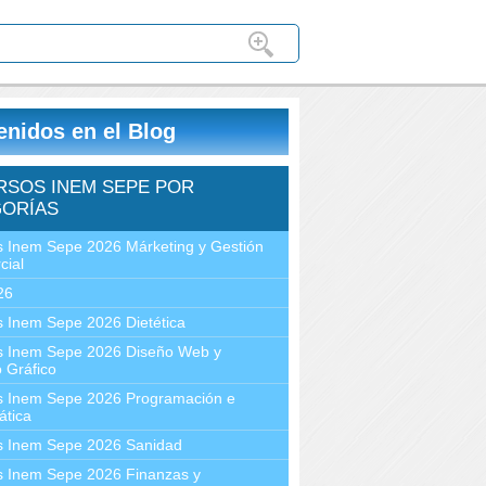
enidos en el Blog
RSOS INEM SEPE POR
ORÍAS
 Inem Sepe 2026 Márketing y Gestión
cial
26
 Inem Sepe 2026 Dietética
s Inem Sepe 2026 Diseño Web y
 Gráfico
s Inem Sepe 2026 Programación e
ática
s Inem Sepe 2026 Sanidad
s Inem Sepe 2026 Finanzas y