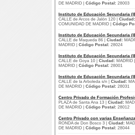
DE MADRID |
Código Postal:
28003
Instituto de Educación Secundaria (I
CALLE de Arcos de Jalón 120 |
Ciudad
COMUNIDAD DE MADRID |
Código Pos
Instituto de Educación Secundaria (I
CALLE de Maqueda 86 |
Ciudad:
MADR
MADRID |
Código Postal:
28024
Instituto de Educación Secundaria (I
CALLE de Goya 10 |
Ciudad:
MADRID 
MADRID |
Código Postal:
28001
Instituto de Educación Secundaria (I
CALLE de la Arboleda s/n |
Ciudad:
MA
DE MADRID |
Código Postal:
28031
Centro Privado de Formación Profesi
PLAZA de Santa Ana 13 |
Ciudad:
MADR
DE MADRID |
Código Postal:
28012
Centro Privado con varias Enseñanz
RONDA de Don Bosco 3 |
Ciudad:
MAD
DE MADRID |
Código Postal:
28044