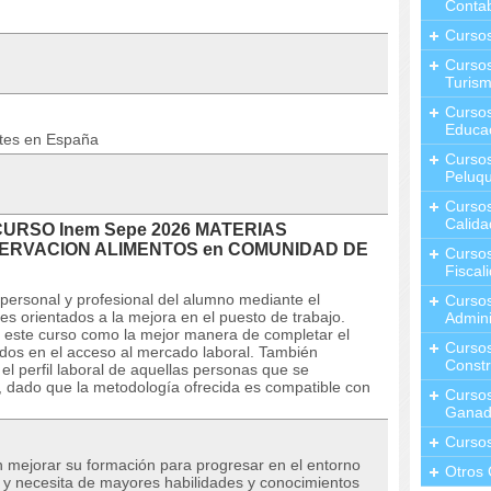
Contab
Curso
Cursos
Turis
Curso
Educa
ntes en España
Cursos
Peluqu
Curso
Calida
l CURSO Inem Sepe 2026 MATERIAS
ERVACION ALIMENTOS en COMUNIDAD DE
Curso
Fiscal
personal y profesional del alumno mediante el
Curso
es orientados a la mejora en el puesto de trabajo.
Admini
 este curso como la mejor manera de completar el
Cursos
sados en el acceso al mercado laboral. También
Constr
l perfil laboral de aquellas personas que se
 dado que la metodología ofrecida es compatible con
Cursos
Ganad
Curso
n mejorar su formación para progresar en el entorno
Otros 
o y necesita de mayores habilidades y conocimientos