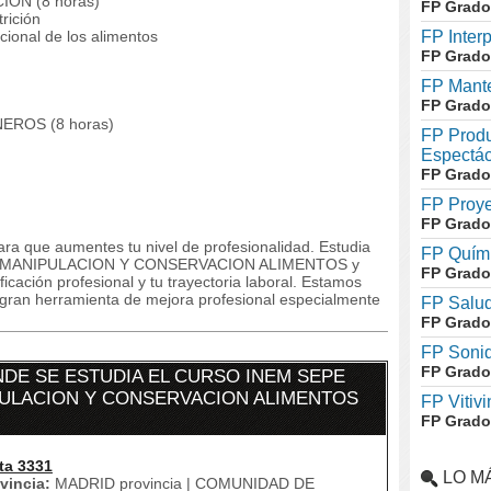
ÓN (8 horas)
FP Grado
rición
cional de los alimentos
FP Inter
FP Grado
FP Mante
FP Grado
EROS (8 horas)
FP Produ
Espectác
FP Grado
FP Proye
FP Grado
ra que aumentes tu nivel de profesionalidad. Estudia
FP Quími
S,MANIPULACION Y CONSERVACION ALIMENTOS y
FP Grado
ficación profesional y tu trayectoria laboral. Estamos
gran herramienta de mejora profesional especialmente
FP Salud
FP Grado
FP Soni
FP Grado
DE SE ESTUDIA EL CURSO INEM SEPE
PULACION Y CONSERVACION ALIMENTOS
FP Vitivi
FP Grado
ta 3331
LO M
vincia:
MADRID provincia | COMUNIDAD DE