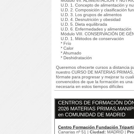
Módulo VII. ALIMENTACIÓN Y NUTRICI
U.D. 1. Concepto de alimentación y nut
U.D. 2. Composición y clasificación fun
U.D. 3. Los grupos de alimentos
U.D. 4. Desnutrición y obesidad
U.D. 5. Dieta equilibrada
U.D. 6. Enfermedades y alimentación
Módulo VIII. CONSERVACIÓN DE GÉN
U.D. 1. Métodos de conservación
* Frío
* Calor
* Ahumado
* Deshidratación
Queremos ofrecerte cursos a distancia pa
nuestro CURSO DE MATERIAS PRIMA
fórmate para progresar y mejorar tu cuali
convencidos de que la formación es una 
necesaria en estos tiempos difíciles
CENTROS DE FORMACIÓN DÓN
2026 MATERIAS PRIMAS,MANI
en COMUNIDAD DE MADRID
Centro Formación Fundación Triparti
Canarias nº 51 |
Ciudad:
MADRID |
Pro