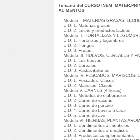
Temario del CURSO INEM MATER.PR
ALIMENTOS
:
Módulo I. MATERIAS GRASAS. LECHE
U.D. 1. Materias grasas
U.D. 2. Leche y productos lácteos
Módulo II. HORTALIZAS Y LEGUMBRE
U.D. 1. Hortalizas y legumbres
U.D. 2. Hongos
U.D. 3. Frutas
Módulo III. HUEVOS, CEREALES Y PAS
U.D. 1. Los huevos
U.D. 2. Cereales
U.D. 3. Pastas italianas
Módulo IV. PESCADOS. MARISCOS: 
U.D. 1. Pescados. Clases
U.D. 2. Mariscos. Clases
Módulo V. CARNES (4 horas)
U.D. 1. Métodos de elaboración
U.D. 2. Carne de vacuno
U.D. 3. Carne de porcino
U.D. 4. Carne de bovino o lanar
U.D. 5. Carne de ave
Módulo VI. HIERBAS, PLANTAS AROMÁ
U.D. 1. Condimentos alimenticios
U.D. 2. Condimentos aromáticos
U.D. 3. Productos complementarios