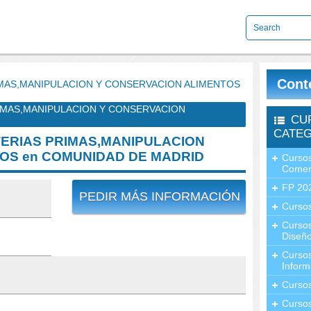
Cont
IMAS,MANIPULACION Y CONSERVACION ALIMENTOS
RIMAS,MANIPULACION Y CONSERVACION
CU
CATEG
TERIAS PRIMAS,MANIPULACION
OS en COMUNIDAD DE MADRID
Cursos
Comer
FP 20
PEDIR MÁS INFORMACIÓN
Cursos
Curso
Diseño
Curso
Inform
Curso
Curso