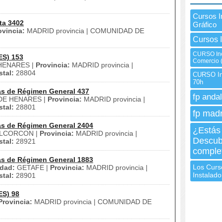
Cursos 
ta 3402
Gráfico
ovincia:
MADRID provincia | COMUNIDAD DE
Cursos 
CURSO Ine
ES) 153
Comercio (
HENARES |
Provincia:
MADRID provincia |
tal:
28804
CURSO In
70h
as de Régimen General 437
fp andal
DE HENARES |
Provincia:
MADRID provincia |
tal:
28801
fp madr
as de Régimen General 2404
¿Estás
LCORCON |
Provincia:
MADRID provincia |
Descub
tal:
28921
comple
as de Régimen General 1883
Los Curs
dad:
GETAFE |
Provincia:
MADRID provincia |
Instalad
tal:
28901
ES) 98
Provincia:
MADRID provincia | COMUNIDAD DE