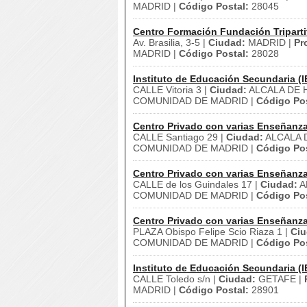
MADRID |
Código Postal:
28045
Centro Formación Fundación Triparti
Av. Brasilia, 3-5 |
Ciudad:
MADRID |
Pr
MADRID |
Código Postal:
28028
Instituto de Educación Secundaria (I
CALLE Vitoria 3 |
Ciudad:
ALCALA DE 
COMUNIDAD DE MADRID |
Código Pos
Centro Privado con varias Enseñanz
CALLE Santiago 29 |
Ciudad:
ALCALA 
COMUNIDAD DE MADRID |
Código Pos
Centro Privado con varias Enseñanz
CALLE de los Guindales 17 |
Ciudad:
A
COMUNIDAD DE MADRID |
Código Pos
Centro Privado con varias Enseñanz
PLAZA Obispo Felipe Scio Riaza 1 |
Ciu
COMUNIDAD DE MADRID |
Código Pos
Instituto de Educación Secundaria (I
CALLE Toledo s/n |
Ciudad:
GETAFE |
MADRID |
Código Postal:
28901