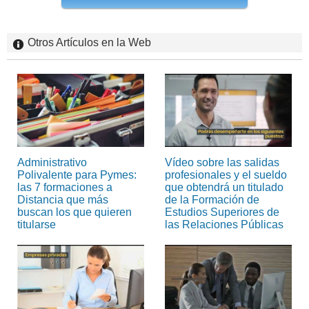
Otros Artículos en la Web
Administrativo
Vídeo sobre las salidas
Polivalente para Pymes:
profesionales y el sueldo
las 7 formaciones a
que obtendrá un titulado
Distancia que más
de la Formación de
buscan los que quieren
Estudios Superiores de
titularse
las Relaciones Públicas