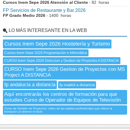
Cursos Inem Sepe 2026 Atención al Cliente
- 82 horas
FP Servicios de Restaurante y Bar 2026
FP Grado Medio 2026
- 1400 horas
LO MÁS INTERESANTE EN LA WEB
Cursos Inem Sepe 2026 Hostelería y Turismo
Cursos Inem Sepe 2026 Programación e Informática
CURSO Inem Sepe 2026 Direccion y Gestion de Proyectos A DISTANCIA
CURSO Inem Sepe 2026 Gestion de Proyectos con MS
Project A DISTANCIA
fp andalucia a distancia
fp madrid a distancia
Aquí encontrarás los centros de formación para que
estudies Curso de Operador de Equipos de Televisión
Curso de Gestión de Proyectos: vídeo de las salidas profesionales que ofrece la
formación al obtener el título