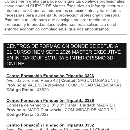
Cursos Inem gratis para que consigas tus objetivos profesionales:
estudiando el CURSO DE Master Executive en Infoarquitectura e
Interiorismo 3D podrás adquirir los conocimientos y habilidades
necesarias para aumentar tu proyección profesional y personal.
Estamos a tu lado para que consigas mejorar mediante la
formación y te puedas desenvolver con más suficiencia en el
entorno económico complejo en el que nos encontramos.
CENTROS DE FORMACIÓN DÓNDE SE ESTUDIA
EL CURSO INEM SEPE 2026 MASTER EXECUTIVE
EN INFOARQUITECTURA E INTERIORISMO 3D
ONLINE
Centro Formación Fundación Tripartita 3326
Avenida Jerónimo Roure 43 |
Ciudad:
SAGUNTO/SAGUNT |
Provincia:
VALENCIA provincia | COMUNIDAD VALENCIANA |
Código Postal:
46520
Centro Formación Fundación Tripartita 3329
Condesa de Venadito 1, 8ª y 9ª Planta |
Ciudad:
MADRID |
Provincia:
MADRID provincia | COMUNIDAD DE MADRID |
Código Postal:
28027
Centro Formación Fundación Tripartita 3332
Avda. Drassanes, 6 - 8, planta 10, despacho 6 |
Ciudad: