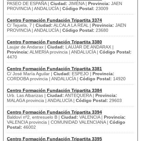
PASEO DE ESPAÑA |
Ciudad:
JIMENA |
Provincia:
JAEN
PROVINCIA | ANDALUCÍA |
Código Postal:
23009
Centro Formación Fundación Tripartita 3374
C/ Tejuela, 7 |
Ciudad:
ALCALA LA REAL |
Provincia:
JAEN
PROVINCIA | ANDALUCÍA |
Código Postal:
23680
Centro Formación Fundación Tripartita 3380
Laujar de Andarax |
Ciudad:
LAUJAR DE ANDARAX |
Provincia:
ALMERIA provincia | ANDALUCÍA |
Código Postal:
4470
Centro Formación Fundación Tripartita 3381
C/ José María Aguilar |
Ciudad:
ESPEJO |
Provincia:
CORDOBA provincia | ANDALUCÍA |
Código Postal:
14920
Centro Formación Fundación Tripartita 3384
Urb. Las Albarizas |
Ciudad:
ANTEQUERA |
Provincia:
MALAGA provincia | ANDALUCÍA |
Código Postal:
29603
Centro Formación Fundación Tripartita 3394
Baldoví nº2, entresuelo B |
Ciudad:
VALENCIA |
Provincia:
VALENCIA provincia | COMUNIDAD VALENCIANA |
Código
Postal:
46002
Centro Formación Fundación Tripartita 3395