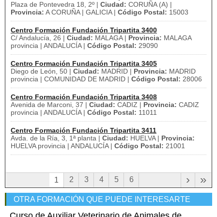
Plaza de Pontevedra 18, 2º |
Ciudad:
CORUÑA (A) |
Provincia:
A CORUÑA | GALICIA |
Código Postal:
15003
Centro Formación Fundación Tripartita 3400
C/ Andalucía, 26 |
Ciudad:
MALAGA |
Provincia:
MALAGA
provincia | ANDALUCÍA |
Código Postal:
29090
Centro Formación Fundación Tripartita 3405
Diego de León, 50 |
Ciudad:
MADRID |
Provincia:
MADRID
provincia | COMUNIDAD DE MADRID |
Código Postal:
28006
Centro Formación Fundación Tripartita 3408
Avenida de Marconi, 37 |
Ciudad:
CADIZ |
Provincia:
CADIZ
provincia | ANDALUCÍA |
Código Postal:
11011
Centro Formación Fundación Tripartita 3411
Avda. de la Ría, 3, 1ª planta |
Ciudad:
HUELVA |
Provincia:
HUELVA provincia | ANDALUCÍA |
Código Postal:
21001
›
»
2
3
4
5
6
1
OTRA FORMACIÓN QUE PUEDE INTERESARTE
Curso de Auxiliar Veterinario de Animales de