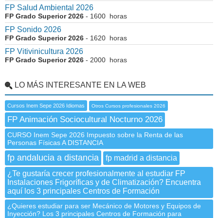
FP Salud Ambiental 2026
FP Grado Superior 2026
- 1600 horas
FP Sonido 2026
FP Grado Superior 2026
- 1620 horas
FP Vitivinicultura 2026
FP Grado Superior 2026
- 2000 horas
LO MÁS INTERESANTE EN LA WEB
Cursos Inem Sepe 2026 Idiomas
Otros Cursos profesionales 2026
FP Animación Sociocultural Nocturno 2026
CURSO Inem Sepe 2026 Impuesto sobre la Renta de las
Personas Físicas A DISTANCIA
fp andalucia a distancia
fp madrid a distancia
¿Te gustaría crecer profesionalmente al estudiar FP
Instalaciones Frigoríficas y de Climatización? Encuentra
aquí los 3 principales Centros de Formación
¿Quieres estudiar para ser Mecánico de Motores y Equipos de
Inyección? Los 3 principales Centros de Formación para