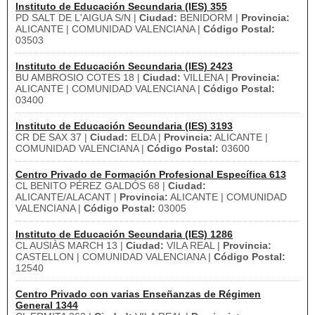
Instituto de Educación Secundaria (IES) 355
PD SALT DE L'AIGUA S/N |
Ciudad:
BENIDORM |
Provincia:
ALICANTE | COMUNIDAD VALENCIANA |
Código Postal:
03503
Instituto de Educación Secundaria (IES) 2423
BU AMBROSIO COTES 18 |
Ciudad:
VILLENA |
Provincia:
ALICANTE | COMUNIDAD VALENCIANA |
Código Postal:
03400
Instituto de Educación Secundaria (IES) 3193
CR DE SAX 37 |
Ciudad:
ELDA |
Provincia:
ALICANTE |
COMUNIDAD VALENCIANA |
Código Postal:
03600
Centro Privado de Formación Profesional Específica 613
CL BENITO PÉREZ GALDÓS 68 |
Ciudad:
ALICANTE/ALACANT |
Provincia:
ALICANTE | COMUNIDAD
VALENCIANA |
Código Postal:
03005
Instituto de Educación Secundaria (IES) 1286
CL AUSIÀS MARCH 13 |
Ciudad:
VILA REAL |
Provincia:
CASTELLON | COMUNIDAD VALENCIANA |
Código Postal:
12540
Centro Privado con varias Enseñanzas de Régimen
General 1344