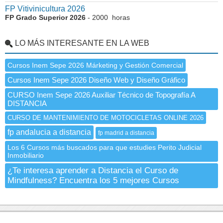
FP Vitivinicultura 2026
FP Grado Superior 2026
- 2000 horas
LO MÁS INTERESANTE EN LA WEB
Cursos Inem Sepe 2026 Márketing y Gestión Comercial
Cursos Inem Sepe 2026 Diseño Web y Diseño Gráfico
CURSO Inem Sepe 2026 Auxiliar Técnico de Topografía A
DISTANCIA
CURSO DE MANTENIMIENTO DE MOTOCICLETAS ONLINE 2026
fp andalucia a distancia
fp madrid a distancia
Los 6 Cursos más buscados para que estudies Perito Judicial
Inmobiliario
¿Te interesa aprender a Distancia el Curso de
Mindfulness? Encuentra los 5 mejores Cursos