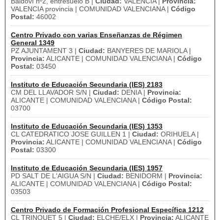
Baldoví nº2, entresuelo B |
Ciudad:
VALENCIA |
Provincia:
VALENCIA provincia | COMUNIDAD VALENCIANA |
Código
Postal:
46002
Centro Privado con varias Enseñanzas de Régimen
General 1349
PZ AJUNTAMENT 3 |
Ciudad:
BANYERES DE MARIOLA |
Provincia:
ALICANTE | COMUNIDAD VALENCIANA |
Código
Postal:
03450
Instituto de Educación Secundaria (IES) 2183
CM DEL LLAVADOR S/N |
Ciudad:
DENIA |
Provincia:
ALICANTE | COMUNIDAD VALENCIANA |
Código Postal:
03700
Instituto de Educación Secundaria (IES) 1353
CL CATEDRATICO JOSE GUILLEN 1 |
Ciudad:
ORIHUELA |
Provincia:
ALICANTE | COMUNIDAD VALENCIANA |
Código
Postal:
03300
Instituto de Educación Secundaria (IES) 1957
PD SALT DE L'AIGUA S/N |
Ciudad:
BENIDORM |
Provincia:
ALICANTE | COMUNIDAD VALENCIANA |
Código Postal:
03503
Centro Privado de Formación Profesional Específica 1212
CL TRINQUET 5 |
Ciudad:
ELCHE/ELX |
Provincia:
ALICANTE