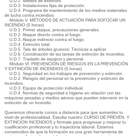
U.D.2. Medios de extinción.
U.D.3. Instalaciones fijas de protección.
U.D.4. Programa de mantenimiento de los medios materiales
de lucha contra incendios.
Módulo V. MÉTODOS DE ACTUACIÓN PARA SOFOCAR UN
INCENDIO (5 horas)
U.D.1. Primer ataque, precauciones generales.
U.D.2. Ataque directo contra el fuego.
U.D.3. Ataque indirecto contra el fuego.
U.D.4. Extinción total.
U.D.5. Tala de árboles gruesos: Técnicas a aplicar.
U.D.6. Coordinación de las tareas de extinción de incendios.
U.D.7. Traslado de equipos y personal.
Módulo VI. PREVENCIÓN DE RIESGOS EN LA PREVENCIÓN
Y EXTINCIÓN DE INCENDIOS (5 horas)
U.D.1. Seguridad en los trabajos de prevención y extinción.
U.D.2. Riesgos del personal en la prevención y extinción de
incendios.
U.D.3. Equipo de protección individual.
U.D.4. Normas de seguridad e higiene en relación con las
máquinas pesadas y medios aéreos que pueden intervenir en la
extinción de un incendio.
Queremos ofrecerte cursos a distancia para que aumentes tu
nivel de profesionalidad. Estudia nuestro CURSO DE PREVEN. Y
EXTINCION INCENDIOS y fórmate para progresar y mejorar tu
cualificación profesional y tu trayectoria laboral. Estamos
convencidos de que la formación es una gran herramienta de