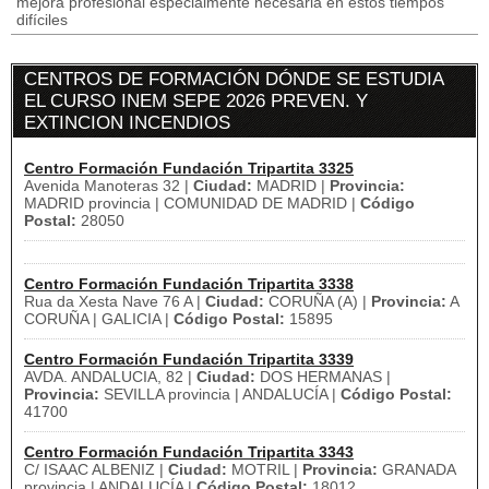
mejora profesional especialmente necesaria en estos tiempos
difíciles
CENTROS DE FORMACIÓN DÓNDE SE ESTUDIA
EL CURSO INEM SEPE 2026 PREVEN. Y
EXTINCION INCENDIOS
Centro Formación Fundación Tripartita 3325
Avenida Manoteras 32 |
Ciudad:
MADRID |
Provincia:
MADRID provincia | COMUNIDAD DE MADRID |
Código
Postal:
28050
Centro Formación Fundación Tripartita 3338
Rua da Xesta Nave 76 A |
Ciudad:
CORUÑA (A) |
Provincia:
A
CORUÑA | GALICIA |
Código Postal:
15895
Centro Formación Fundación Tripartita 3339
AVDA. ANDALUCIA, 82 |
Ciudad:
DOS HERMANAS |
Provincia:
SEVILLA provincia | ANDALUCÍA |
Código Postal:
41700
Centro Formación Fundación Tripartita 3343
C/ ISAAC ALBENIZ |
Ciudad:
MOTRIL |
Provincia:
GRANADA
provincia | ANDALUCÍA |
Código Postal:
18012