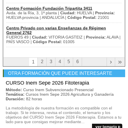
Centro Formación Fundación Tripartita 3411
Avda. de la Ría, 3, 1ª planta |
Ciudad:
HUELVA |
Provincia:
HUELVA provincia | ANDALUCÍA |
Código Postal:
21001
Centro Privado con varias Enseñanzas de Régimen
General 2762
FUEROS 49 |
Ciudad:
VITORIA GASTEIZ |
Provincia:
ALAVA |
PAÍS VASCO |
Código Postal:
01005
›
»
2
3
4
5
6
1
OTRA FORMACIÓN QUE PUEDE INTERESARTE
CURSO Inem Sepe 2026 Fitoterapia
Método:
Curso Inem Subvencionado Presencial
Temática:
Cursos Inem Sepe 2026 Agricultura y Ganadería
Duración:
82 horas
La metodología de nuestra formación es compatible con el
trabajo. Si te interesa, revisa el contenido, el temario y los
objetivos del CURSO Inem Sepe 2026 Fitoterapia. Estamos a tu
lado para que consigas mejorar mediante...
ver temario