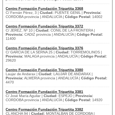
Centro Formación Fundación Tripartita 3368
C/ Fernán Pérez, 3 |
Ciudad:
PUENTE GENIL |
Provincia:
CORDOBA provincia | ANDALUCÍA |
Código Postal:
14002
Centro Formación Fundación Tripartita 3372
C/ JEREZ, Nº 10 |
Ciudad:
CONIL DE LA FRONTERA |
Provincia:
CADIZ provincia | ANDALUCÍA |
Código Postal:
11400
Centro Formación Fundación Tripartita 3376
C/ GARCIA DE LA SERNA 25 |
Ciudad:
TORREMOLINOS |
Provincia:
MALAGA provincia | ANDALUCÍA |
Código Postal:
29620
Centro Formación Fundación Tripartita 3380
Laujar de Andarax |
Ciudad:
LAUJAR DE ANDARAX |
Provincia:
ALMERIA provincia | ANDALUCÍA |
Código Postal:
4470
Centro Formación Fundación Tripartita 3381
C/ José María Aguilar |
Ciudad:
ESPEJO |
Provincia:
CORDOBA provincia | ANDALUCÍA |
Código Postal:
14920
Centro Formación Fundación Tripartita 3382
CL ANCHA 94 |
Ciudad:
MONTALBAN DE CORDOBA |