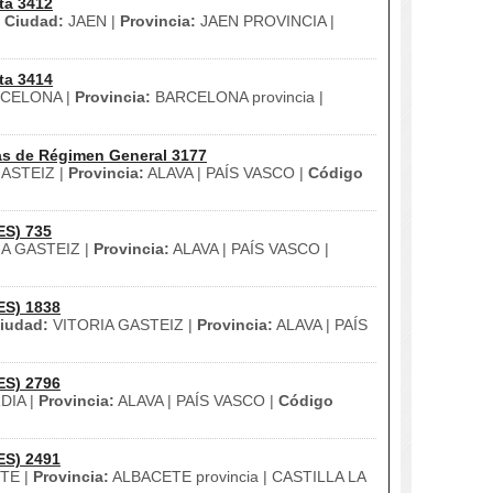
ta 3412
|
Ciudad:
JAEN |
Provincia:
JAEN PROVINCIA |
ta 3414
CELONA |
Provincia:
BARCELONA provincia |
as de Régimen General 3177
ASTEIZ |
Provincia:
ALAVA | PAÍS VASCO |
Código
ES) 735
A GASTEIZ |
Provincia:
ALAVA | PAÍS VASCO |
ES) 1838
iudad:
VITORIA GASTEIZ |
Provincia:
ALAVA | PAÍS
ES) 2796
DIA |
Provincia:
ALAVA | PAÍS VASCO |
Código
ES) 2491
TE |
Provincia:
ALBACETE provincia | CASTILLA LA