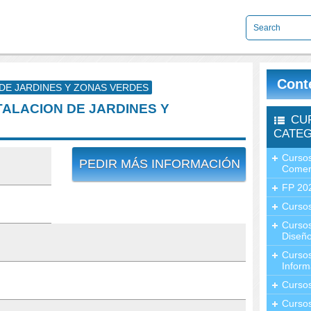
Cont
 DE JARDINES Y ZONAS VERDES
STALACION DE JARDINES Y
CU
CATEG
Cursos
PEDIR MÁS INFORMACIÓN
Comer
FP 20
Cursos
Curso
Diseño
Curso
Inform
Curso
Curso