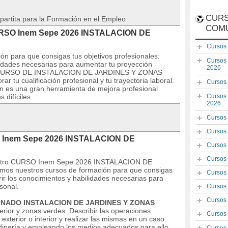
CURS
partita para la Formación en el Empleo
COM
 CURSO Inem Sepe 2026 INSTALACION DE
Cursos
ón para que consigas tus objetivos profesionales:
Cursos
lidades necesarias para aumentar tu proyección
2026
tro CURSO DE INSTALACION DE JARDINES Y ZONAS
 tu cualificación profesional y tu trayectoria laboral.
Cursos
n es una gran herramienta de mejora profesional
 difíciles
Cursos
2026
Cursos
Cursos
O Inem Sepe 2026 INSTALACION DE
Cursos
Cursos
nuestro CURSO Inem Sepe 2026 INSTALACION DE
s nuestros cursos de formación para que consigas
Cursos
rir los conocimientos y habilidades necesarias para
sonal.
Cursos
Cursos
IONADO INSTALACION DE JARDINES Y ZONAS
xterior y zonas verdes. Describir las operaciones
Cursos
exterior o interior y realizar las mismas en un caso
ardinería y empleando los medios adecuados para ello.