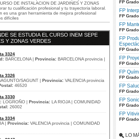
FP Grado
tro CURSO DE INSTALACION DE JARDINES Y ZONAS
 tu cualificación profesional y tu trayectoria laboral.
FP Inter
n es una gran herramienta de mejora profesional
FP Grado
 difíciles
FP Mante
FP Grado
DE SE ESTUDIA EL CURSO INEM SEPE
FP Produ
ES Y ZONAS VERDES
Espectác
FP Grado
ta 3324
FP Proye
d:
BARCELONA |
Provincia:
BARCELONA provincia |
FP Grado
FP Quími
ta 3326
FP Grado
AGUNTO/SAGUNT |
Provincia:
VALENCIA provincia
ostal:
46520
FP Salud
FP Grado
ta 3330
FP Soni
:
LOGROÑO |
Provincia:
LA RIOJA | COMUNIDAD
FP Grado
tal:
26002
FP Vitivi
ta 3334
FP Grado
A |
Provincia:
VALENCIA provincia | COMUNIDAD
LO M