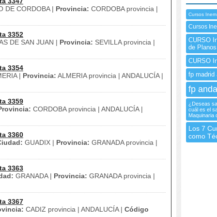
ta 3347
O DE CORDOBA |
Provincia:
CORDOBA provincia |
Cursos Inem
Cursos In
ta 3352
CURSO Ine
S DE SAN JUAN |
Provincia:
SEVILLA provincia |
de Plano
CURSO In
ta 3354
fp madrid 
ERIA |
Provincia:
ALMERIA provincia | ANDALUCÍA |
fp anda
ta 3359
¿Deseas sab
Provincia:
CORDOBA provincia | ANDALUCÍA |
cuál es el 
Maquinaria 
Los 7 Cu
ta 3360
como Téc
Ciudad:
GUADIX |
Provincia:
GRANADA provincia |
ta 3363
dad:
GRANADA |
Provincia:
GRANADA provincia |
ta 3367
ovincia:
CADIZ provincia | ANDALUCÍA |
Código