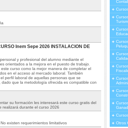
Contab
Curso
Cursos
Turis
ña
Curso
Educa
Cursos
Peluqu
l CURSO Inem Sepe 2026 INSTALACION DE
Curso
Calida
personal y profesional del alumno mediante el
es orientados a la mejora en el puesto de trabajo.
Curso
 este curso como la mejor manera de completar el
Fiscal
sados en el acceso al mercado laboral. También
l perfil laboral de aquellas personas que se
Curso
 dado que la metodología ofrecida es compatible con
Admini
Cursos
Constr
tar su formación les interesará este curso gratis del
Cursos
e realizará durante el curso 2026
Ganad
Curso
No existen requerimientos limitativos
Otros 