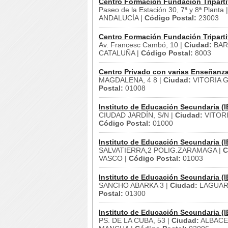
Centro Formación Fundación Triparti
Paseo de la Estación 30, 7ª y 8ª Planta 
ANDALUCÍA |
Código Postal:
23003
Centro Formación Fundación Triparti
Av. Francesc Cambó, 10 |
Ciudad:
BAR
CATALUÑA |
Código Postal:
8003
Centro Privado con varias Enseñanz
MAGDALENA, 4 8 |
Ciudad:
VITORIA G
Postal:
01008
Instituto de Educación Secundaria (I
CIUDAD JARDÍN, S/N |
Ciudad:
VITORI
Código Postal:
01000
Instituto de Educación Secundaria (I
SALVATIERRA,2 POLIG.ZARAMAGA |
C
VASCO |
Código Postal:
01003
Instituto de Educación Secundaria (I
SANCHO ABARKA 3 |
Ciudad:
LAGUAR
Postal:
01300
Instituto de Educación Secundaria (I
PS. DE LA CUBA, 53 |
Ciudad:
ALBACE