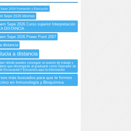
 Sepe 2026 Formación y Educación
em Sepe 2026 Idiomas
m Sepe 2026 Curso superior Interpretación
s A DISTANCIA
em Sepe 2026 Power Point 2007
a distancia
lucia a distancia
er dónde puedes conseguir un puesto de trabajo y
salario que devengarás al graduarte como Operador de
de Excavación? Encuentra aquí la información
rsos más buscados para que te formes
nico en Inmunología y Bioquímica