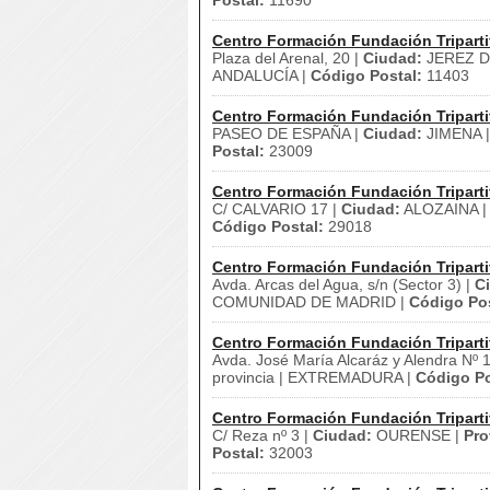
Postal:
11690
Centro Formación Fundación Triparti
Plaza del Arenal, 20 |
Ciudad:
JEREZ D
ANDALUCÍA |
Código Postal:
11403
Centro Formación Fundación Triparti
PASEO DE ESPAÑA |
Ciudad:
JIMENA 
Postal:
23009
Centro Formación Fundación Triparti
C/ CALVARIO 17 |
Ciudad:
ALOZAINA 
Código Postal:
29018
Centro Formación Fundación Triparti
Avda. Arcas del Agua, s/n (Sector 3) |
C
COMUNIDAD DE MADRID |
Código Pos
Centro Formación Fundación Triparti
Avda. José María Alcaráz y Alendra Nº 1
provincia | EXTREMADURA |
Código Po
Centro Formación Fundación Triparti
C/ Reza nº 3 |
Ciudad:
OURENSE |
Pro
Postal:
32003