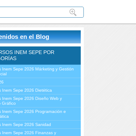
enidos en el Blog
RSOS INEM SEPE POR
ORÍAS
 Inem Sepe 2026 Márketing y Gestión
cial
26
 Inem Sepe 2026 Dietética
s Inem Sepe 2026 Diseño Web y
 Gráfico
s Inem Sepe 2026 Programación e
ática
s Inem Sepe 2026 Sanidad
s Inem Sepe 2026 Finanzas y