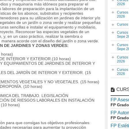
Cursos
medios y maquinaria más idóneos para preparar el
2026
las labores de preparación para la implantación de un
Cursos
ísticas de los abonos, substratos y recipientes
2026
ntenedores para su utilización en jardines de interior y/o
 vegetales de un jardín o zona verde y realizar pequeñas
Cursos
uras sencillas e instalar el equipamiento y mobiliario,
proyecto. Reconocer las especies vegetales de un
Cursos
, y, en un caso práctico, realizar la siembra o
Sepe 2
 manera acorde con el diseño del jardín o zona verde.
Cursos
ON DE JARDINES Y ZONAS VERDES:
Sepe 2
 horas)
Cursos
 DE INTERIOR Y EXTERIOR.(10 horas)
2026
 Y EQUIPAMIENTOS DE JARDINES DE INTERIOR Y
Cursos
ES DEL JARDÍN DE INTERIOR Y EXTERIOR. (15
2026
EMENTOS VEGETALES Y NO VEGETALES. (15 horas)
DROPONÍA. (10 horas)
CURS
NÓMICA DEL TRABAJO. LEGISLACIÓN
FP Aseso
CIÓN DE RIESGOS LABORALES EN INSTALACIÓN
(10 horas)
FP Grado
FP Auto
FP Grado
ón para que consigas tus objetivos profesionales:
FP Estét
lidades necesarias para aumentar tu proyección