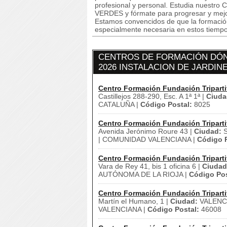
profesional y personal. Estudia nues
VERDES y fórmate para progresar y mejorar
Estamos convencidos de que la formació
especialmente necesaria en estos tiempos
CENTROS DE FORMACIÓN DÓN
2026 INSTALACION DE JARDIN
Centro Formación Fundación Triparti
Castillejos 288-290, Esc. A 1ª 1ª |
Ciuda
CATALUÑA |
Código Postal:
8025
Centro Formación Fundación Triparti
Avenida Jerónimo Roure 43 |
Ciudad:
S
| COMUNIDAD VALENCIANA |
Código P
Centro Formación Fundación Triparti
Vara de Rey 41, bis 1 oficina 6 |
Ciudad
AUTÓNOMA DE LA RIOJA |
Código Pos
Centro Formación Fundación Triparti
Martín el Humano, 1 |
Ciudad:
VALENCI
VALENCIANA |
Código Postal:
46008