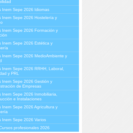
ilidad
s Inem Sepe 2026 Idiomas
 Inem Sepe 2026 Hostelería y
mo
s Inem Sepe 2026 Formación y
ción
 Inem Sepe 2026 Estética y
ería
s Inem Sepe 2026 MedioAmbiente y
d
s Inem Sepe 2026 RRHH, Laboral,
idad y PRL
s Inem Sepe 2026 Gestión y
stración de Empresas
 Inem Sepe 2026 Inmobiliaria,
ucción e Instalaciones
 Inem Sepe 2026 Agricultura y
ería
s Inem Sepe 2026 Varios
Cursos profesionales 2026