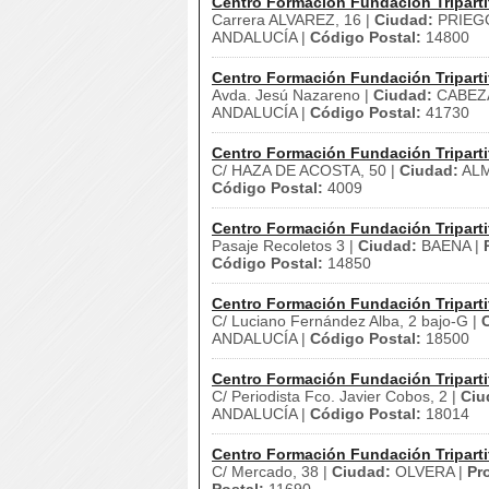
Centro Formación Fundación Triparti
Carrera ALVAREZ, 16 |
Ciudad:
PRIEG
ANDALUCÍA |
Código Postal:
14800
Centro Formación Fundación Triparti
Avda. Jesú Nazareno |
Ciudad:
CABEZA
ANDALUCÍA |
Código Postal:
41730
Centro Formación Fundación Triparti
C/ HAZA DE ACOSTA, 50 |
Ciudad:
ALM
Código Postal:
4009
Centro Formación Fundación Triparti
Pasaje Recoletos 3 |
Ciudad:
BAENA |
Código Postal:
14850
Centro Formación Fundación Triparti
C/ Luciano Fernández Alba, 2 bajo-G |
ANDALUCÍA |
Código Postal:
18500
Centro Formación Fundación Triparti
C/ Periodista Fco. Javier Cobos, 2 |
Ciu
ANDALUCÍA |
Código Postal:
18014
Centro Formación Fundación Triparti
C/ Mercado, 38 |
Ciudad:
OLVERA |
Pr