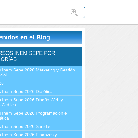
enidos en el Blog
RSOS INEM SEPE POR
ORÍAS
 Inem Sepe 2026 Márketing y Gestión
cial
26
 Inem Sepe 2026 Dietética
s Inem Sepe 2026 Diseño Web y
 Gráfico
s Inem Sepe 2026 Programación e
ática
s Inem Sepe 2026 Sanidad
s Inem Sepe 2026 Finanzas y