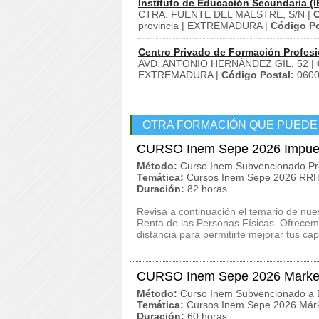
Instituto de Educación Secundaria (I
CTRA. FUENTE DEL MAESTRE, S/N |
C
provincia | EXTREMADURA |
Código Po
Centro Privado de Formación Profesi
AVD. ANTONIO HERNÁNDEZ GIL, 52 |
EXTREMADURA |
Código Postal:
060
OTRA FORMACIÓN QUE PUEDE
CURSO Inem Sepe 2026 Impuesto
Método:
Curso Inem Subvencionado Pr
Temática:
Cursos Inem Sepe 2026 RRHH
Duración:
82 horas
Revisa a continuación el temario de n
Renta de las Personas Físicas. Ofrecemo
distancia para permitirte mejorar tus cap
CURSO Inem Sepe 2026 Marketi
Método:
Curso Inem Subvencionado a D
Temática:
Cursos Inem Sepe 2026 Márk
Duración:
60 horas