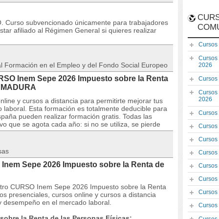
CURS
Curso subvencionado únicamente para trabajadores
COM
ar afiliado al Régimen General si quieres realizar
Cursos
Cursos
 al Formación en el Empleo y del Fondo Social Europeo
2026
URSO Inem Sepe 2026 Impuesto sobre la Renta
Cursos
TREMADURA
Cursos
2026
line y cursos a distancia para permitirte mejorar tus
laboral. Esta formación es totalmente deducible para
Cursos
paña pueden realizar formación gratis. Todas las
o que se agota cada año: si no se utiliza, se pierde
Cursos
Cursos
sas
Cursos
 Inem Sepe 2026 Impuesto sobre la Renta de
Cursos
Cursos
estro CURSO Inem Sepe 2026 Impuesto sobre la Renta
Cursos
s presenciales, cursos online y cursos a distancia
 y desempeño en el mercado laboral.
Cursos
obre la Renta de las Personas Físicas: