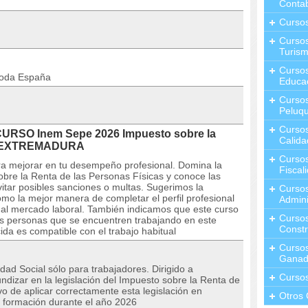
Contab
Curso
Cursos
Turis
Curso
toda España
Educa
Cursos
Peluqu
Curso
CURSO Inem Sepe 2026 Impuesto sobre la
Calida
 en EXTREMADURA
Curso
ra mejorar en tu desempeño profesional. Domina la
Fiscal
sobre la Renta de las Personas Físicas y conoce las
itar posibles sanciones o multas. Sugerimos la
Curso
mo la mejor manera de completar el perfil profesional
Admini
 al mercado laboral. También indicamos que este curso
Cursos
las personas que se encuentren trabajando en este
Constr
da es compatible con el trabajo habitual
Cursos
Ganad
dad Social sólo para trabajadores. Dirigido a
Curso
ndizar en la legislación del Impuesto sobre la Renta de
vo de aplicar correctamente esta legislación en
Otros 
a formación durante el año 2026