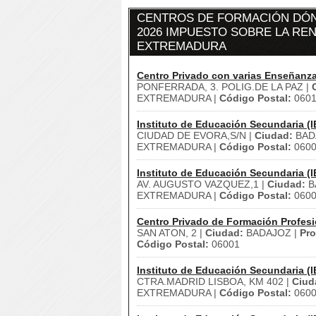
CENTROS DE FORMACIÓN DÓN
2026 IMPUESTO SOBRE LA REN
EXTREMADURA
Centro Privado con varias Enseñanz
PONFERRADA, 3. POLIG.DE LA PAZ |
EXTREMADURA |
Código Postal:
0601
Instituto de Educación Secundaria (I
CIUDAD DE EVORA,S/N |
Ciudad:
BAD
EXTREMADURA |
Código Postal:
060
Instituto de Educación Secundaria (I
AV. AUGUSTO VAZQUEZ,1 |
Ciudad:
B
EXTREMADURA |
Código Postal:
060
Centro Privado de Formación Profesi
SAN ATON, 2 |
Ciudad:
BADAJOZ |
Pro
Código Postal:
06001
Instituto de Educación Secundaria (I
CTRA.MADRID LISBOA, KM 402 |
Ciud
EXTREMADURA |
Código Postal:
060