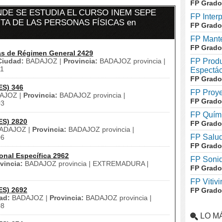
FP Grado
DE SE ESTUDIA EL CURSO INEM SEPE
FP Inter
TA DE LAS PERSONAS FÍSICAS en
FP Grado
FP Mante
FP Grado
as de Régimen General 2429
Ciudad:
BADAJOZ |
Provincia:
BADAJOZ provincia |
FP Produ
1
Espectác
FP Grado
ES) 346
FP Proye
AJOZ |
Provincia:
BADAJOZ provincia |
FP Grado
03
FP Quími
ES) 2820
FP Grado
ADAJOZ |
Provincia:
BADAJOZ provincia |
FP Salud
06
FP Grado
onal Específica 2962
FP Soni
vincia:
BADAJOZ provincia | EXTREMADURA |
FP Grado
FP Vitivi
ES) 2692
FP Grado
ad:
BADAJOZ |
Provincia:
BADAJOZ provincia |
08
LO M