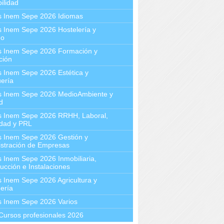
ilidad
s Inem Sepe 2026 Idiomas
 Inem Sepe 2026 Hostelería y
mo
s Inem Sepe 2026 Formación y
ción
 Inem Sepe 2026 Estética y
ería
s Inem Sepe 2026 MedioAmbiente y
d
s Inem Sepe 2026 RRHH, Laboral,
idad y PRL
s Inem Sepe 2026 Gestión y
stración de Empresas
 Inem Sepe 2026 Inmobiliaria,
ucción e Instalaciones
 Inem Sepe 2026 Agricultura y
ería
s Inem Sepe 2026 Varios
Cursos profesionales 2026