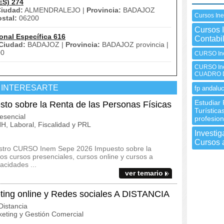
ES) 274
iudad:
ALMENDRALEJO |
Provincia:
BADAJOZ
Cursos In
stal:
06200
Cursos 
onal Específica 616
Contabi
Ciudad:
BADAJOZ |
Provincia:
BADAJOZ provincia |
00
CURSO In
CURSO In
CUADRO 
 INTERESARTE
fp andaluc
Estudiar 
 sobre la Renta de las Personas Físicas
Turística
esencial
profesion
, Laboral, Fiscalidad y PRL
Investi
Cursos a
uestro CURSO Inem Sepe 2026 Impuesto sobre la
s cursos presenciales, cursos online y cursos a
acidades ...
ver temario
ng online y Redes sociales A DISTANCIA
istancia
eting y Gestión Comercial