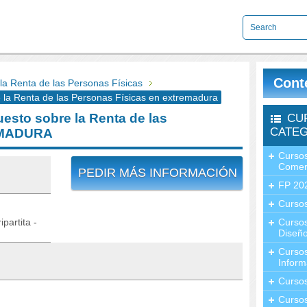
Cont
 Renta de las Personas Físicas
a Renta de las Personas Físicas en extremadura
sto sobre la Renta de las
CU
CATEG
EMADURA
Cursos
Comer
PEDIR MÁS INFORMACIÓN
FP 20
Cursos
partita -
Curso
Diseño
Curso
Inform
Curso
Curso