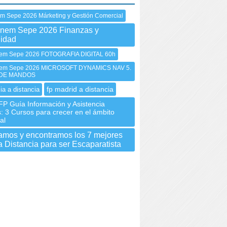
em Sepe 2026 Márketing y Gestión Comercial
Inem Sepe 2026 Finanzas y
lidad
em Sepe 2026 FOTOGRAFIA DIGITAL 60h
em Sepe 2026 MICROSOFT DYNAMICS NAV 5.
DE MANDOS
fp madrid a distancia
ia a distancia
FP Guía Información y Asistencia
s: 3 Cursos para crecer en el ámbito
al
gamos y encontramos los 7 mejores
 Distancia para ser Escaparatista