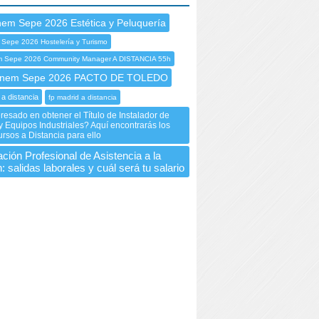
nem Sepe 2026 Estética y Peluquería
 Sepe 2026 Hostelería y Turismo
 Sepe 2026 Community Manager A DISTANCIA 55h
nem Sepe 2026 PACTO DE TOLEDO
 a distancia
fp madrid a distancia
eresado en obtener el Título de Instalador de
 Equipos Industriales? Aquí encontrarás los
rsos a Distancia para ello
ción Profesional de Asistencia a la
: salidas laborales y cuál será tu salario