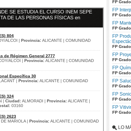
FP Grado
FP Inter
DE SE ESTUDIA EL CURSO INEM SEPE
FP Grado
TA DE LAS PERSONAS FÍSICAS en
FP Mante
FP Grado
ES) 804
FP Produ
Y/ALCOI |
Provincia:
ALICANTE | COMUNIDAD
Espectác
FP Grado
FP Proye
as de Régimen General 2777
FP Grado
OY/ALCOI |
Provincia:
ALICANTE | COMUNIDAD
FP Quími
FP Grado
onal Específica 30
LACANT |
Provincia:
ALICANTE | COMUNIDAD
FP Salud
FP Grado
FP Soni
ES) 324
FP Grado
N |
Ciudad:
ALMORADI |
Provincia:
ALICANTE |
stal:
03160
FP Vitivi
FP Grado
ES) 2623
DE MARIOLA |
Provincia:
ALICANTE | COMUNIDAD
LO M