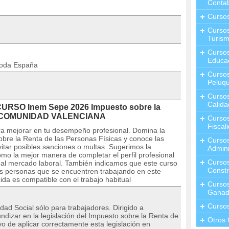
Contab
Curso
Cursos
Turis
Curso
Educa
toda España
Cursos
Peluqu
Curso
Calida
CURSO Inem Sepe 2026 Impuesto sobre la
 en COMUNIDAD VALENCIANA
Curso
Fiscal
ra mejorar en tu desempeño profesional. Domina la
sobre la Renta de las Personas Físicas y conoce las
Curso
itar posibles sanciones o multas. Sugerimos la
Admini
mo la mejor manera de completar el perfil profesional
Cursos
 al mercado laboral. También indicamos que este curso
Constr
las personas que se encuentren trabajando en este
da es compatible con el trabajo habitual
Cursos
Ganad
Curso
dad Social sólo para trabajadores. Dirigido a
ndizar en la legislación del Impuesto sobre la Renta de
Otros 
vo de aplicar correctamente esta legislación en