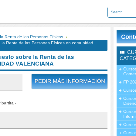
Cont
 Renta de las Personas Físicas
a Renta de las Personas Físicas en comunidad
CU
sto sobre la Renta de las
CATEG
NIDAD VALENCIANA
Cursos
Comer
PEDIR MÁS INFORMACIÓN
FP 20
Cursos
Curso
partita -
Diseño
Curso
Inform
Curso
Curso