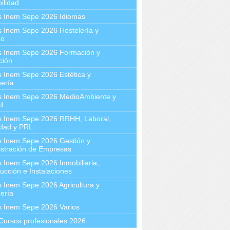
ilidad
s Inem Sepe 2026 Idiomas
 Inem Sepe 2026 Hostelería y
mo
s Inem Sepe 2026 Formación y
ción
 Inem Sepe 2026 Estética y
ería
s Inem Sepe 2026 MedioAmbiente y
d
s Inem Sepe 2026 RRHH, Laboral,
idad y PRL
s Inem Sepe 2026 Gestión y
stración de Empresas
 Inem Sepe 2026 Inmobiliaria,
ucción e Instalaciones
 Inem Sepe 2026 Agricultura y
ería
s Inem Sepe 2026 Varios
Cursos profesionales 2026