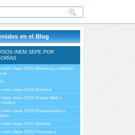
enidos en el Blog
RSOS INEM SEPE POR
ORÍAS
 Inem Sepe 2026 Márketing y Gestión
cial
26
 Inem Sepe 2026 Dietética
s Inem Sepe 2026 Diseño Web y
 Gráfico
s Inem Sepe 2026 Programación e
ática
s Inem Sepe 2026 Sanidad
s Inem Sepe 2026 Finanzas y