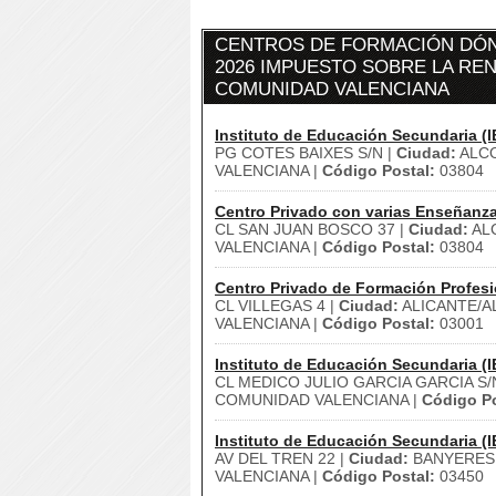
CENTROS DE FORMACIÓN DÓN
2026 IMPUESTO SOBRE LA REN
COMUNIDAD VALENCIANA
Instituto de Educación Secundaria (I
PG COTES BAIXES S/N |
Ciudad:
ALCO
VALENCIANA |
Código Postal:
03804
Centro Privado con varias Enseñanz
CL SAN JUAN BOSCO 37 |
Ciudad:
ALC
VALENCIANA |
Código Postal:
03804
Centro Privado de Formación Profesi
CL VILLEGAS 4 |
Ciudad:
ALICANTE/A
VALENCIANA |
Código Postal:
03001
Instituto de Educación Secundaria (I
CL MEDICO JULIO GARCIA GARCIA S/
COMUNIDAD VALENCIANA |
Código Po
Instituto de Educación Secundaria (I
AV DEL TREN 22 |
Ciudad:
BANYERES 
VALENCIANA |
Código Postal:
03450