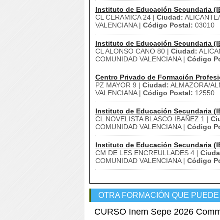
Instituto de Educación Secundaria (I
CL CERAMICA 24 |
Ciudad:
ALICANTE
VALENCIANA |
Código Postal:
03010
Instituto de Educación Secundaria (I
CL ALONSO CANO 80 |
Ciudad:
ALICA
COMUNIDAD VALENCIANA |
Código Po
Centro Privado de Formación Profesi
PZ MAYOR 9 |
Ciudad:
ALMAZORA/AL
VALENCIANA |
Código Postal:
12550
Instituto de Educación Secundaria (I
CL NOVELISTA BLASCO IBAÑEZ 1 |
Ci
COMUNIDAD VALENCIANA |
Código Po
Instituto de Educación Secundaria (I
CM DE LES ENCREULLADES 4 |
Ciuda
COMUNIDAD VALENCIANA |
Código Po
OTRA FORMACIÓN QUE PUEDE
CURSO Inem Sepe 2026 Commu