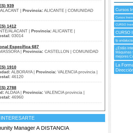
ES) 939
Cursos I
/ALACANT |
Provincia:
ALICANTE | COMUNIDAD
Cursos Inem
CURSO Inem
ES) 1412
NTE/ALACANT |
Provincia:
ALICANTE |
CURSO I
stal:
03014
fp andalucia
onal Específica 687
¿Estás int
MASSORA |
Provincia:
CASTELLON | COMUNIDAD
Máquinas y
mejores Cu
La Forma
ES) 1910
Dirección
udad:
ALBORAYA |
Provincia:
VALENCIA provincia |
stal:
46120
ES) 2788
d:
ALDAIA |
Provincia:
VALENCIA provincia |
stal:
46960
 INTERESARTE
nity Manager A DISTANCIA