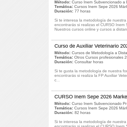
Método:
Curso Inem Subvencionado a D
Temática:
Cursos Inem Sepe 2026 Márk
Duración:
77 horas
Si te interesa la metodología de nuestra
encontrarás si realizas el CURSO Ine
Nuestros cursos online y cursos a distan
Curso de Auxiliar Veterinario 20
Método:
Cursos de Metodología a Dista
Temática:
Otros Cursos profesionales 
Duración:
Consultar horas
Si te gusta la metodología de nuestra f
encontrarás si realiza la FP Auxiliar Ve
c...
CURSO Inem Sepe 2026 Marketi
Método:
Curso Inem Subvencionado Pr
Temática:
Cursos Inem Sepe 2026 Márk
Duración:
82 horas
Si te interesa la metodología de nuestra
encontrarás si realizas el CURSO Inem