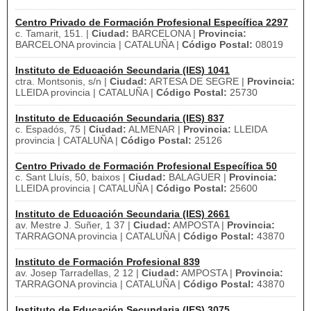
Centro Privado de Formación Profesional Específica 2297
c. Tamarit, 151. |
Ciudad:
BARCELONA |
Provincia:
BARCELONA provincia | CATALUÑA |
Código Postal:
08019
Instituto de Educación Secundaria (IES) 1041
ctra. Montsonis, s/n |
Ciudad:
ARTESA DE SEGRE |
Provincia:
LLEIDA provincia | CATALUÑA |
Código Postal:
25730
Instituto de Educación Secundaria (IES) 837
c. Espadós, 75 |
Ciudad:
ALMENAR |
Provincia:
LLEIDA
provincia | CATALUÑA |
Código Postal:
25126
Centro Privado de Formación Profesional Específica 50
c. Sant Lluís, 50, baixos |
Ciudad:
BALAGUER |
Provincia:
LLEIDA provincia | CATALUÑA |
Código Postal:
25600
Instituto de Educación Secundaria (IES) 2661
av. Mestre J. Suñer, 1 37 |
Ciudad:
AMPOSTA |
Provincia:
TARRAGONA provincia | CATALUÑA |
Código Postal:
43870
Instituto de Formación Profesional 839
av. Josep Tarradellas, 2 12 |
Ciudad:
AMPOSTA |
Provincia:
TARRAGONA provincia | CATALUÑA |
Código Postal:
43870
Instituto de Educación Secundaria (IES) 3075