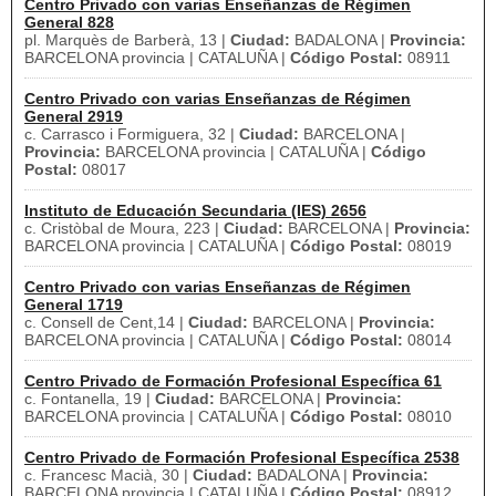
Centro Privado con varias Enseñanzas de Régimen
General 828
pl. Marquès de Barberà, 13 |
Ciudad:
BADALONA |
Provincia:
BARCELONA provincia | CATALUÑA |
Código Postal:
08911
Centro Privado con varias Enseñanzas de Régimen
General 2919
c. Carrasco i Formiguera, 32 |
Ciudad:
BARCELONA |
Provincia:
BARCELONA provincia | CATALUÑA |
Código
Postal:
08017
Instituto de Educación Secundaria (IES) 2656
c. Cristòbal de Moura, 223 |
Ciudad:
BARCELONA |
Provincia:
BARCELONA provincia | CATALUÑA |
Código Postal:
08019
Centro Privado con varias Enseñanzas de Régimen
General 1719
c. Consell de Cent,14 |
Ciudad:
BARCELONA |
Provincia:
BARCELONA provincia | CATALUÑA |
Código Postal:
08014
Centro Privado de Formación Profesional Específica 61
c. Fontanella, 19 |
Ciudad:
BARCELONA |
Provincia:
BARCELONA provincia | CATALUÑA |
Código Postal:
08010
Centro Privado de Formación Profesional Específica 2538
c. Francesc Macià, 30 |
Ciudad:
BADALONA |
Provincia:
BARCELONA provincia | CATALUÑA |
Código Postal:
08912