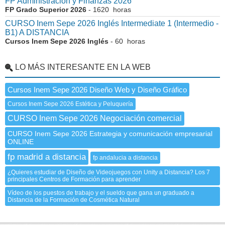
FP Administración y Finanzas 2026
FP Grado Superior 2026
- 1620 horas
CURSO Inem Sepe 2026 Inglés Intermediate 1 (Intermedio -
B1) A DISTANCIA
Cursos Inem Sepe 2026 Inglés
- 60 horas
LO MÁS INTERESANTE EN LA WEB
Cursos Inem Sepe 2026 Diseño Web y Diseño Gráfico
Cursos Inem Sepe 2026 Estética y Peluquería
CURSO Inem Sepe 2026 Negociación comercial
CURSO Inem Sepe 2026 Estrategia y comunicación empresarial
ONLINE
fp madrid a distancia
fp andalucia a distancia
¿Quieres estudiar de Diseño de Videojuegos con Unity a Distancia? Los 7
principales Centros de Formación para aprender
Vídeo de los puestos de trabajo y el sueldo que gana un graduado a
Distancia de la Formación de Cosmética Natural