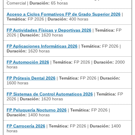
Comercial
|
Duración:
65 horas
Acceso a Ciclos Formativos FP de Grado Superior 2026
|
Temática:
FP 2026
|
Duración:
400 horas
FP Actividades Físicas y Deportivas 2026
|
Temática:
FP
2026
|
Duración:
1620 horas
FP Aplicaciones Informáticas 2026
|
Temática:
FP 2026
|
Duración:
1620 horas
FP Automoción 2026
|
Temática:
FP 2026
|
Duración:
2000
horas
FP Prótesis Dental 2026
|
Temática:
FP 2026
|
Duración:
1600 horas
FP Sistemas de Control Automaticos 2026
|
Temática:
FP
2026
|
Duración:
1620 horas
FP Peluquería Nocturno 2026
|
Temática:
FP 2026
|
Duración:
1400 horas
FP Carrocería 2026
|
Temática:
FP 2026
|
Duración:
1400
horas