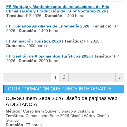
FP Montaje y Mantenimiento de Instalaciones de Frio
Climatización y Producción de Calor Nocturno 2026
|
Temática:
FP 2026
|
Duración:
1400 horas
FP Cuidados Auxiliares de Enfermería 2026
|
Temática:
FP
2026
|
Duración:
1400 horas
FP Animación Turística 2026
|
Temática:
FP 2026
|
Duración:
2000 horas
FP Gestión de Alojamientos Turísticos 2026
|
Temática:
FP
2026
|
Duración:
2000 horas
›
2
1
OTRA FORMACIÓN QUE PUEDE INTERESARTE
CURSO Inem Sepe 2026 Diseño de páginas web
A DISTANCIA
Método:
Curso Inem Subvencionado a Distancia
Temática:
Cursos Inem Sepe 2026 Diseño Web y Diseño
Gráfico
Duración:
77 horas