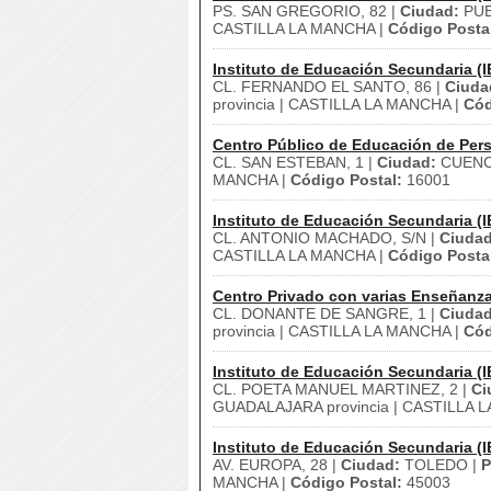
PS. SAN GREGORIO, 82 |
Ciudad:
PUE
CASTILLA LA MANCHA |
Código Posta
Instituto de Educación Secundaria (I
CL. FERNANDO EL SANTO, 86 |
Ciuda
provincia | CASTILLA LA MANCHA |
Cód
Centro Público de Educación de Pers
CL. SAN ESTEBAN, 1 |
Ciudad:
CUENC
MANCHA |
Código Postal:
16001
Instituto de Educación Secundaria (I
CL. ANTONIO MACHADO, S/N |
Ciudad
CASTILLA LA MANCHA |
Código Posta
Centro Privado con varias Enseñanz
CL. DONANTE DE SANGRE, 1 |
Ciudad
provincia | CASTILLA LA MANCHA |
Cód
Instituto de Educación Secundaria (I
CL. POETA MANUEL MARTINEZ, 2 |
Ci
GUADALAJARA provincia | CASTILLA 
Instituto de Educación Secundaria (I
AV. EUROPA, 28 |
Ciudad:
TOLEDO |
P
MANCHA |
Código Postal:
45003