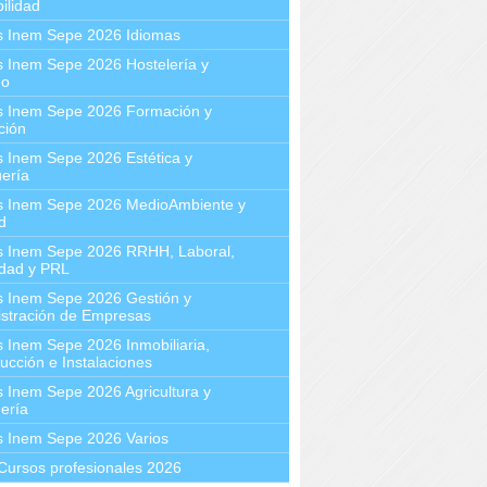
ilidad
s Inem Sepe 2026 Idiomas
 Inem Sepe 2026 Hostelería y
mo
s Inem Sepe 2026 Formación y
ción
 Inem Sepe 2026 Estética y
ería
s Inem Sepe 2026 MedioAmbiente y
d
s Inem Sepe 2026 RRHH, Laboral,
idad y PRL
s Inem Sepe 2026 Gestión y
stración de Empresas
 Inem Sepe 2026 Inmobiliaria,
ucción e Instalaciones
 Inem Sepe 2026 Agricultura y
ería
s Inem Sepe 2026 Varios
Cursos profesionales 2026