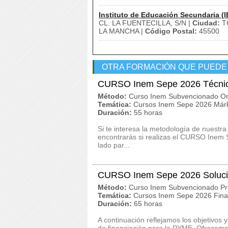
Instituto de Educación Secundaria (I
CL. LA FUENTECILLA, S/N |
Ciudad:
T
LA MANCHA |
Código Postal:
45500
OTRA FORMACIÓN QUE PUEDE
CURSO Inem Sepe 2026 Técnic
Método:
Curso Inem Subvencionado On
Temática:
Cursos Inem Sepe 2026 Márk
Duración:
55 horas
Si te interesa la metodología de nuestra
encontrarás si realizas el CURSO Inem
lado par...
CURSO Inem Sepe 2026 Solucio
Método:
Curso Inem Subvencionado Pr
Temática:
Cursos Inem Sepe 2026 Finan
Duración:
65 horas
A continuación reflejamos los objetivo