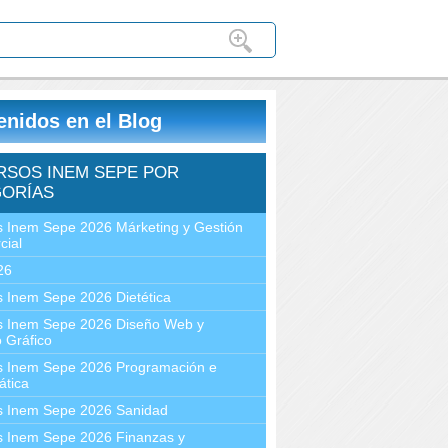
enidos en el Blog
RSOS INEM SEPE POR
ORÍAS
 Inem Sepe 2026 Márketing y Gestión
cial
26
 Inem Sepe 2026 Dietética
s Inem Sepe 2026 Diseño Web y
 Gráfico
s Inem Sepe 2026 Programación e
ática
s Inem Sepe 2026 Sanidad
s Inem Sepe 2026 Finanzas y