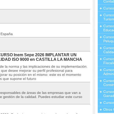
Contab
Curso
Cursos
Turis
Curso
Educa
n España
Cursos
Peluqu
Curso
Calida
l CURSO Inem Sepe 2026 IMPLANTAR UN
Curso
IDAD ISO 9000 en CASTILLA LA MANCHA
Fiscal
 de la norma y las implicaciones de su implementación.
Curso
ue desee mejorar su perfil profesional para
Admini
jorar su posición en el mismo: este es el momento
s que supone el futuro
Cursos
Constr
Cursos
 responsables de áreas de las empresas que van a
Ganad
e gestión de la calidad. Puedes estudiar este curso
Curso
Otros 