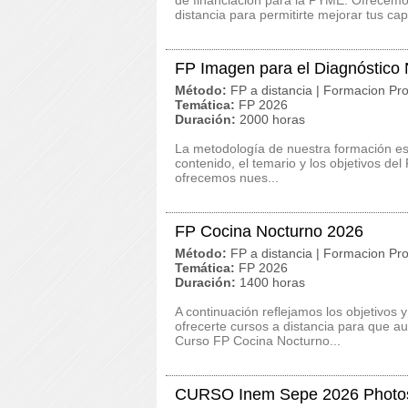
de financiación para la PYME. Ofrecemos
distancia para permitirte mejorar tus cap
FP Imagen para el Diagnóstico
Método:
FP a distancia | Formacion Pro
Temática:
FP 2026
Duración:
2000 horas
La metodología de nuestra formación es c
contenido, el temario y los objetivos d
ofrecemos nues...
FP Cocina Nocturno 2026
Método:
FP a distancia | Formacion Pro
Temática:
FP 2026
Duración:
1400 horas
A continuación reflejamos los objetivos
ofrecerte cursos a distancia para que au
Curso FP Cocina Nocturno...
CURSO Inem Sepe 2026 Photo