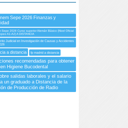
Inem Sepe 2026 Finanzas y
lidad
Sepe 2026 Curso superior Alemán Básico (Nivel Oficial
opeo A1-A2) A DISTANCIA
rito Judicial en Investigación de Causas y Accidentes
026
cia a distancia
fp madrid a distancia
ciones recomendadas para obtener
o en Higiene Bucodental
bre salidas laborales y el salario
a un graduado a Distancia de la
ón de Producción de Radio