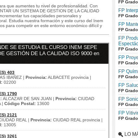
FP Grado
ara que aumentes tu nivel de profesionalidad. Con
FP Inter
LANTAR UN SISTEMA DE GESTION DE LA CALIDAD
 incrementar tus capacidades personales y
FP Grado
oral. Estudia nuestra formación y este curso del Inem
FP Mante
os para competir en este entorno económico difícil y
FP Grado
FP Produ
Espectác
DE SE ESTUDIA EL CURSO INEM SEPE
FP Grado
E GESTIÓN DE LA CALIDAD ISO 9000 en
FP Proye
FP Grado
FP Quími
ES) 403
FP Grado
AS IBAÑEZ |
Provincia:
ALBACETE provincia |
l:
02200
FP Salud
FP Grado
ES) 1790
:
ALCAZAR DE SAN JUAN |
Provincia:
CIUDAD
FP Soni
 |
Código Postal:
13600
FP Grado
FP Vitivi
ES) 2121
FP Grado
IUDAD REAL |
Provincia:
CIUDAD REAL provincia |
l:
13005
LO M
ES) 3261