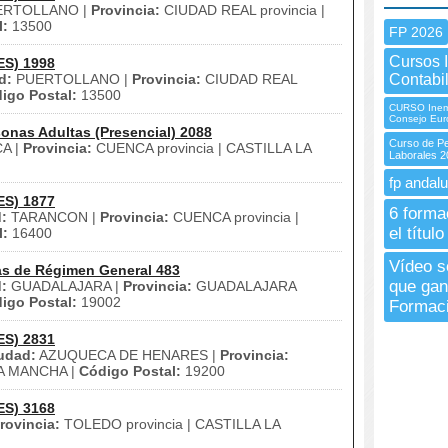
RTOLLANO |
Provincia:
CIUDAD REAL provincia |
l:
13500
FP 2026
Cursos 
ES) 1998
d:
PUERTOLLANO |
Provincia:
CIUDAD REAL
Contabi
igo Postal:
13500
CURSO Inem 
Consejo Eur
onas Adultas (Presencial) 2088
Curso de Pe
A |
Provincia:
CUENCA provincia | CASTILLA LA
Laborales 2
fp andalu
ES) 1877
6 forma
:
TARANCON |
Provincia:
CUENCA provincia |
el títul
l:
16400
Vídeo so
as de Régimen General 483
que gan
:
GUADALAJARA |
Provincia:
GUADALAJARA
igo Postal:
19002
Formaci
ES) 2831
udad:
AZUQUECA DE HENARES |
Provincia:
LA MANCHA |
Código Postal:
19200
ES) 3168
rovincia:
TOLEDO provincia | CASTILLA LA