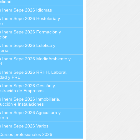
ilidad
s Inem Sepe 2026 Idiomas
 Inem Sepe 2026 Hostelería y
mo
s Inem Sepe 2026 Formación y
ción
 Inem Sepe 2026 Estética y
ería
s Inem Sepe 2026 MedioAmbiente y
d
s Inem Sepe 2026 RRHH, Laboral,
idad y PRL
s Inem Sepe 2026 Gestión y
stración de Empresas
 Inem Sepe 2026 Inmobiliaria,
ucción e Instalaciones
 Inem Sepe 2026 Agricultura y
ería
s Inem Sepe 2026 Varios
Cursos profesionales 2026