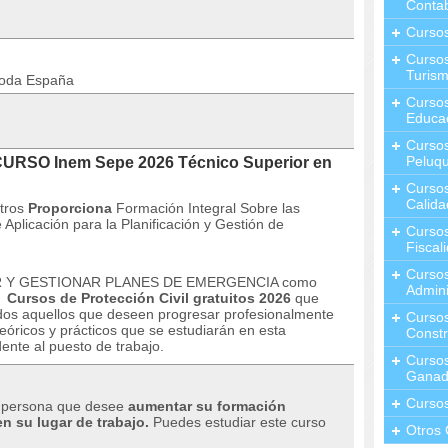
Contab
Curso
Cursos
Turis
toda España
Curso
Educa
Cursos
Peluqu
CURSO Inem Sepe 2026 Técnico Superior en
Curso
Calida
tros
Proporciona
Formación Integral Sobre las
Aplicación para la Planificación y Gestión de
Curso
Fiscal
Curso
 Y GESTIONAR PLANES DE EMERGENCIA como
Admini
s
Cursos de Protección Civil gratuitos 2026
que
odos aquellos que deseen progresar profesionalmente
Cursos
eóricos y prácticos que se estudiarán en esta
Constr
ente al puesto de trabajo.
Cursos
Ganad
Curso
er persona que desee
aumentar su formación
n su lugar de trabajo.
Puedes estudiar este curso
Otros 