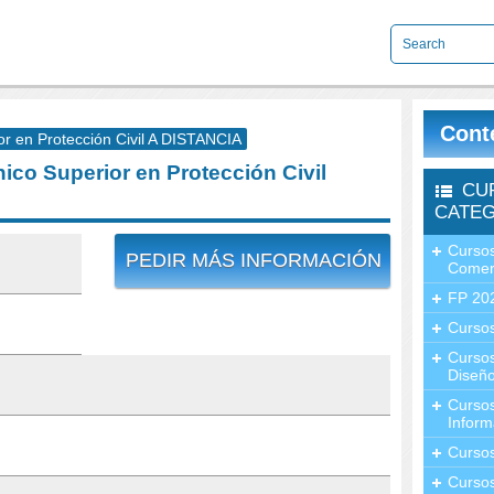
Cont
 en Protección Civil A DISTANCIA
co Superior en Protección Civil
CU
CATEG
Cursos
PEDIR MÁS INFORMACIÓN
Comer
FP 20
Cursos
Curso
Diseño
Curso
Inform
Curso
Curso