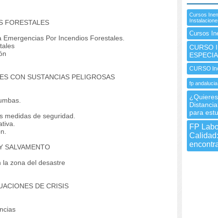
Cursos Inem
Instalacion
OS FORESTALES
Cursos In
a Emergencias Por Incendios Forestales.
tales
CURSO I
ón
ESPECIA
CURSO Ine
TES CON SUSTANCIAS PELIGROSAS
fp andalucia
¿Quieres 
tumbas.
Distanci
para estu
as medidas de seguridad.
tiva.
FP Labor
n.
Calidad
encontra
 Y SALVAMENTO
la zona del desastre
UACIONES DE CRISIS
ncias