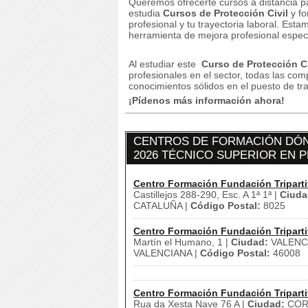
Queremos ofrecerte cursos a distancia p
estudia
Cursos de Protección Civil
y f
profesional y tu trayectoria laboral.
Estam
herramienta de mejora profesional especi
Al estudiar este
Curso de Protección Ci
profesionales en el sector, todas las com
conocimientos sólidos en el puesto de tr
¡Pídenos más información ahora!
CENTROS DE FORMACIÓN DÓN
2026 TÉCNICO SUPERIOR EN P
Centro Formación Fundación Triparti
Castillejos 288-290, Esc. A 1ª 1ª |
Ciuda
CATALUÑA |
Código Postal:
8025
Centro Formación Fundación Triparti
Martín el Humano, 1 |
Ciudad:
VALENCI
VALENCIANA |
Código Postal:
46008
Centro Formación Fundación Triparti
Rua da Xesta Nave 76 A |
Ciudad:
CORU