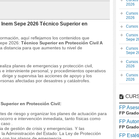
Cursos
2026
Cursos
2026
 Inem Sepe 2026 Técnico Superior en
Cursos
Cursos
 formación, aquí reflejamos los contenidos que
Sepe 2
Sepe 2026:
Técnico Superior en Protección Civil A
a distancia para que aumentes tu nivel de
Cursos
Sepe 2
Cursos
ealiza planes de emergencias y protección civil,
2026
e interviniente personal, y procedimientos operativos
Cursos
s
dirige y supervisa las acciones de apoyo y los
2026
rsonas afectadas por desastres y catástrofes.
CURS
Superior en Protección Civil:
FP Aseso
FP Grado
tes de riesgo y organizar los planes de actuación para
ocorro e intervención inmediata, tanto físicas como
FP Auto
 caso .
FP Grado
ia de gestión de crisis y emergencias.
Y las
la Administración del Estado: La Ley de Protección
FP Estét
ión con los planos de emergencia.