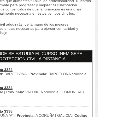
ara que aumentes tu nivel de profesionalidad.
Nuestros
ormate para progresar y mejorar tu cualificación
os convencidos de que la formación es una gran
almente necesaria en estos tiempos difíciles.
vil
adquirirás, de la mano de los mejores
petencias necesarias para ejercer con calidad y
abajo.
DE SE ESTUDIA EL CURSO INEM SEPE
ROTECCIÓN CIVIL A DISTANCIA
ta 3324
d:
BARCELONA |
Provincia:
BARCELONA provincia |
ta 3334
A |
Provincia:
VALENCIA provincia | COMUNIDAD
ta 3338
ÑA (A) |
Provincia:
A CORUÑA | GALICIA |
Código