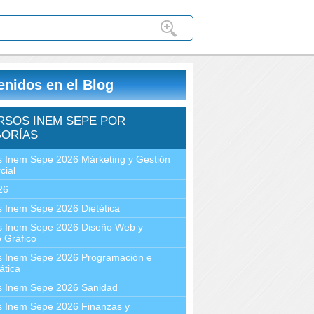
enidos en el Blog
RSOS INEM SEPE POR
ORÍAS
 Inem Sepe 2026 Márketing y Gestión
cial
26
 Inem Sepe 2026 Dietética
s Inem Sepe 2026 Diseño Web y
 Gráfico
s Inem Sepe 2026 Programación e
ática
s Inem Sepe 2026 Sanidad
s Inem Sepe 2026 Finanzas y