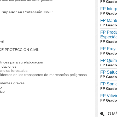
FP Grado
FP Inter
Superior en Protección Civil:
FP Grado
FP Mante
FP Grado
FP Produ
Espectác
vil
FP Grado
FP Proye
DE PROTECCIÓN CIVIL
FP Grado
FP Quími
trices para su elaboración
FP Grado
undaciones
endios forestales
FP Salud
identes en los transportes de mercancías peligrosas
FP Grado
cidentes graves
FP Soni
co
FP Grado
ico
FP Vitivi
FP Grado
LO M