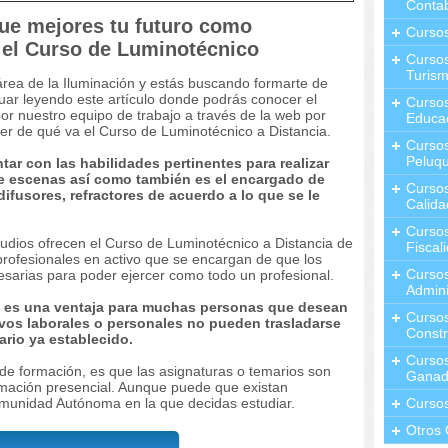
Contab
que mejores tu futuro como
Curso
 el Curso de Luminotécnico
Cursos
Turis
área de la Iluminación y estás buscando formarte de
uar leyendo este artículo donde podrás conocer el
Curso
por nuestro equipo de trabajo a través de la web por
Educa
cer de qué va el Curso de Luminotécnico a Distancia.
Cursos
Peluqu
ar con las habilidades pertinentes para realizar
de escenas así como también es el encargado de
Curso
difusores, refractores de acuerdo a lo que se le
Calida
Curso
udios ofrecen el Curso de Luminotécnico a Distancia de
Fiscal
profesionales en activo que se encargan de que los
Curso
sarias para poder ejercer como todo un profesional.
Admini
a es una ventaja para muchas personas que desean
Cursos
ivos laborales o personales no pueden trasladarse
Constr
ario ya establecido.
Cursos
 de formación, es que las asignaturas o temarios son
Ganad
mación presencial. Aunque puede que existan
unidad Autónoma en la que decidas estudiar.
Curso
Otros 