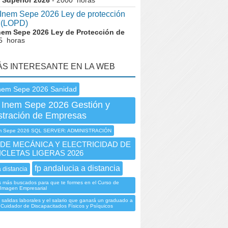
 Superior 2026
- 2000 horas
nem Sepe 2026 Ley de protección
 (LOPD)
nem Sepe 2026 Ley de Protección de
5 horas
ÁS INTERESANTE EN LA WEB
nem Sepe 2026 Sanidad
 Inem Sepe 2026 Gestión y
stración de Empresas
m Sepe 2026 SQL SERVER: ADMINISTRACIÓN
DE MECÁNICA Y ELECTRICIDAD DE
CLETAS LIGERAS 2026
fp andalucia a distancia
a distancia
s más buscados para que te formes en el Curso de
 Imagen Empresarial
 salidas laborales y el salario que ganará un graduado a
 Cuidador de Discapacitados Físicos y Psíquicos