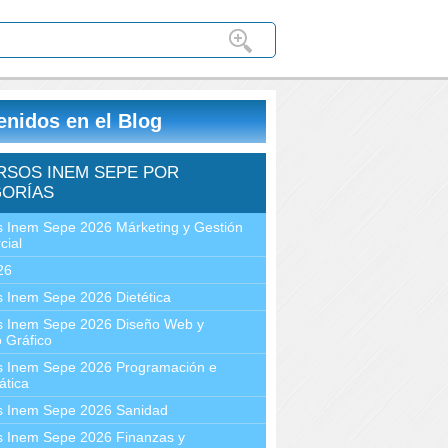
enidos en el Blog
RSOS INEM SEPE POR
ORÍAS
 Inem Sepe 2026 Márketing y Gestión
cial
26
 Inem Sepe 2026 Dietética
s Inem Sepe 2026 Diseño Web y
 Gráfico
s Inem Sepe 2026 Programación e
ática
s Inem Sepe 2026 Sanidad
s Inem Sepe 2026 Finanzas y