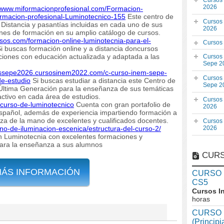
Cursos
2026
//www.miformacionprofesional.com/Formacion-
rmacion-profesional-Luminotecnico-155
Este centro de
Cursos
Distancia y pasantías incluidas en cada uno de sus
2026
nes de formación en su amplio catálogo de cursos.
sos.com/formacion-online-luminotecnia-para-el-
Cursos
i buscas formación online y a distancia doncursos
iones con educación actualizada y adaptada a las
Cursos
Sepe 2
sossepe2026.cursosinem2022.com/c-curso-inem-sepe-
Cursos
de-estudio
Si buscas estudiar a distancia este Centro de
Sepe 2
 Última Generación para la enseñanza de sus temáticas
ctivo en cada área de estudios.
Cursos
-curso-de-luminotecnico
Cuenta con gran portafolio de
2026
 español, además de experiencia impartiendo formación a
za de la mano de excelentes y cualificados docentes.
Cursos
eno-de-iluminacion-escenica/estructura-del-curso-2/
2026
n Luminotecnia con excelentes formaciones y
para la enseñanza a sus alumnos
CURS
MÁS INFORMACIÓN
CURSO In
CS5
Cursos I
horas
CURSO I
(Princip