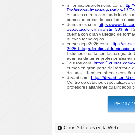
miformacionprofesional.com:
http:
Profesional-Imagen-y-sonido-13/Fo
estudios cuenta con modalidades a 
cursos, además de excelente opcio
doncursos.com:
https://www.doncur
espectaculo-en-vivo-stm-303.html
S
cuenta con gran variedad de formac
nuevas tecnologías.
cursossepe2026.com:
https://cur
2026-fotografia-digital-iluminacion-
Estudios cuenta con tecnología de
además de tener profesionales en a
1cursos.com:
https://1cursos.com/f
cursos en gran parte del territorio
distancia. También ofrecer enseñan
diivant.com:
https://diivant.com/dis
Centro de estudios especializado e
profesores altamente cualificados 
PEDIR 
Otros Artículos en la Web