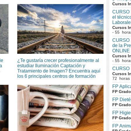
Cursos I
CURSO I
el técni
Laboral
Cursos I
- 55 hora
CURSO In
de la Pr
ONLINE
Cursos I
de
¿Te gustaría crecer profesionalmente al
- 55 hora
a
estudiar Iluminación Captación y
CURSO I
s
Tratamiento de Imagen? Encuentra aquí
Cursos I
los 6 principales centros de formación
72 horas
FP Aplic
FP Grado
FP Dieté
FP Grado
FP Higie
FP Grado
FP Anima