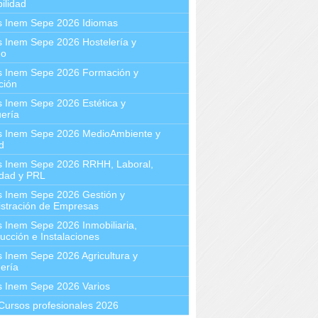
ilidad
s Inem Sepe 2026 Idiomas
 Inem Sepe 2026 Hostelería y
mo
s Inem Sepe 2026 Formación y
ción
 Inem Sepe 2026 Estética y
ería
s Inem Sepe 2026 MedioAmbiente y
d
s Inem Sepe 2026 RRHH, Laboral,
idad y PRL
s Inem Sepe 2026 Gestión y
stración de Empresas
 Inem Sepe 2026 Inmobiliaria,
ucción e Instalaciones
 Inem Sepe 2026 Agricultura y
ería
s Inem Sepe 2026 Varios
Cursos profesionales 2026