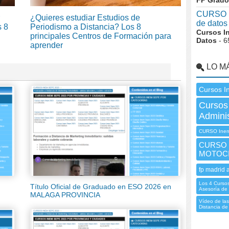
FP Grado
CURSO I
¿Quieres estudiar Estudios de
de datos
s 8
Periodismo a Distancia? Los 8
Cursos I
principales Centros de Formación para
Datos
- 6
aprender
LO M
Cursos I
Cursos
Admini
CURSO Ine
CURSO 
MOTOCI
fp madrid 
Los 4 Curso
Título Oficial de Graduado en ESO 2026 en
Asesoría de
MALAGA PROVINCIA
Vídeo de las
Distancia de