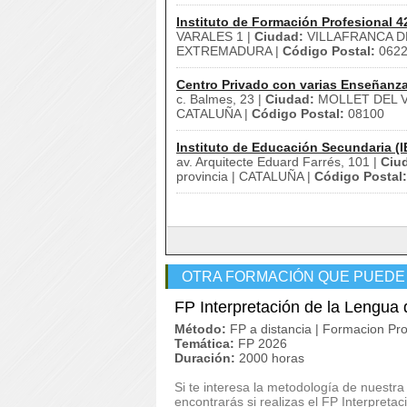
Instituto de Formación Profesional 4
VARALES 1 |
Ciudad:
VILLAFRANCA D
EXTREMADURA |
Código Postal:
062
Centro Privado con varias Enseñanz
c. Balmes, 23 |
Ciudad:
MOLLET DEL V
CATALUÑA |
Código Postal:
08100
Instituto de Educación Secundaria (I
av. Arquitecte Eduard Farrés, 101 |
Ciu
provincia | CATALUÑA |
Código Postal:
OTRA FORMACIÓN QUE PUEDE
FP Interpretación de la Lengua
Método:
FP a distancia | Formacion Pro
Temática:
FP 2026
Duración:
2000 horas
Si te interesa la metodología de nuestra
encontrarás si realizas el FP Interpret