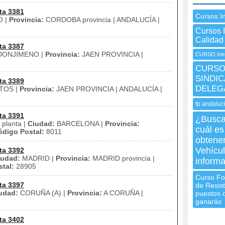
ta 3381
Cursos I
O |
Provincia:
CORDOBA provincia | ANDALUCÍA |
Cursos 
Calidad
ta 3387
ONJIMENO |
Provincia:
JAEN PROVINCIA |
CURSO Inem
CURSO 
SINDIC
ta 3389
DELEG
TOS |
Provincia:
JAEN PROVINCIA | ANDALUCÍA |
fp andaluc
ta 3391
¿Busca
 planta |
Ciudad:
BARCELONA |
Provincia:
cuál es
ódigo Postal:
8011
obtener
Vehícu
ta 3392
iudad:
MADRID |
Provincia:
MADRID provincia |
inform
tal:
28905
Curso For
ta 3397
de Resist
udad:
CORUÑA (A) |
Provincia:
A CORUÑA |
puestos d
ganarás
ta 3402