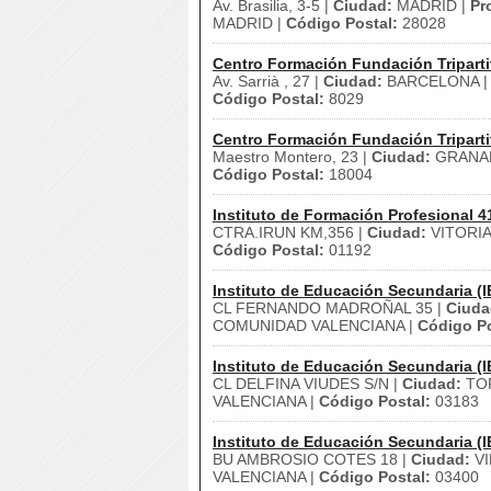
Av. Brasilia, 3-5 |
Ciudad:
MADRID |
Pr
MADRID |
Código Postal:
28028
Centro Formación Fundación Triparti
Av. Sarrià , 27 |
Ciudad:
BARCELONA 
Código Postal:
8029
Centro Formación Fundación Triparti
Maestro Montero, 23 |
Ciudad:
GRANA
Código Postal:
18004
Instituto de Formación Profesional 4
CTRA.IRUN KM,356 |
Ciudad:
VITORIA
Código Postal:
01192
Instituto de Educación Secundaria (I
CL FERNANDO MADROÑAL 35 |
Ciuda
COMUNIDAD VALENCIANA |
Código Po
Instituto de Educación Secundaria (I
CL DELFINA VIUDES S/N |
Ciudad:
TOR
VALENCIANA |
Código Postal:
03183
Instituto de Educación Secundaria (I
BU AMBROSIO COTES 18 |
Ciudad:
VI
VALENCIANA |
Código Postal:
03400