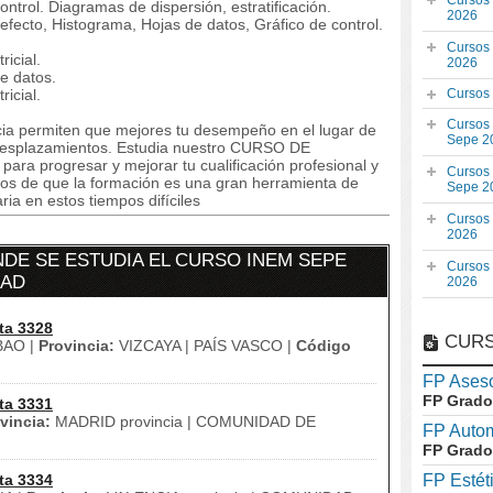
Cursos
ontrol. Diagramas de dispersión, estratificación.
2026
fecto, Histograma, Hojas de datos, Gráfico de control.
Cursos
icial.
2026
de datos.
icial.
Cursos
Cursos
ncia permiten que mejores tu desempeño en el lugar de
Sepe 2
n desplazamientos. Estudia nuestro CURSO DE
 progresar y mejorar tu cualificación profesional y
Cursos
dos de que la formación es una gran herramienta de
Sepe 2
ia en estos tiempos difíciles
Cursos
2026
DE SE ESTUDIA EL CURSO INEM SEPE
Cursos
DAD
2026
ta 3328
CURS
BAO |
Provincia:
VIZCAYA | PAÍS VASCO |
Código
FP Aseso
FP Grado
ta 3331
vincia:
MADRID provincia | COMUNIDAD DE
FP Auto
FP Grado
ta 3334
FP Estét