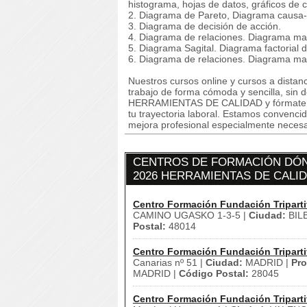
histograma, hojas de datos, gráficos de c
2. Diagrama de Pareto, Diagrama causa-e
3. Diagrama de decisión de acción.
4. Diagrama de relaciones. Diagrama matr
5. Diagrama Sagital. Diagrama factorial 
6. Diagrama de relaciones. Diagrama matr
Nuestros cursos online y cursos a dista
trabajo de forma cómoda y sencilla, si
HERRAMIENTAS DE CALIDAD y fórmate para
tu trayectoria laboral. Estamos convenci
mejora profesional especialmente necesar
CENTROS DE FORMACIÓN DÓN
2026 HERRAMIENTAS DE CALI
Centro Formación Fundación Triparti
CAMINO UGASKO 1-3-5 |
Ciudad:
BIL
Postal:
48014
Centro Formación Fundación Triparti
Canarias nº 51 |
Ciudad:
MADRID |
Pro
MADRID |
Código Postal:
28045
Centro Formación Fundación Triparti