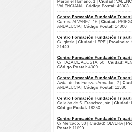
Martín el Humano, 1 |
Ciudad:
VALENCI
VALENCIANA |
Código Postal:
46008
Centro Formación Fundación Triparti
Carrera ALVAREZ, 16 |
Ciudad:
PRIEG
ANDALUCÍA |
Código Postal:
14800
Centro Formación Fundación Triparti
C/ Iglesia |
Ciudad:
LEPE |
Provincia:
H
21440
Centro Formación Fundación Triparti
C/ HAZA DE ACOSTA, 50 |
Ciudad:
ALM
Código Postal:
4009
Centro Formación Fundación Triparti
Avda. de las Fuerzas Armadas, 2 |
Ciud
ANDALUCÍA |
Código Postal:
11380
Centro Formación Fundación Triparti
Callejón de S. Francisco, s/n |
Ciudad:
Código Postal:
18250
Centro Formación Fundación Triparti
C/ Mercado, 38 |
Ciudad:
OLVERA |
Pr
Postal:
11690