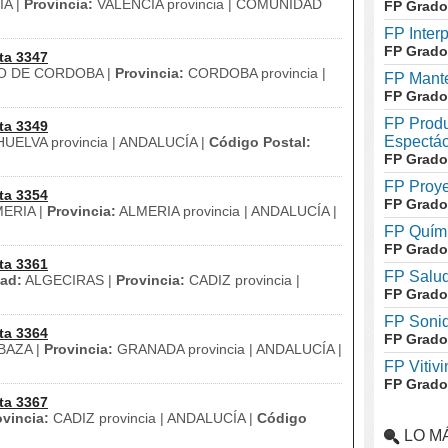
A |
Provincia:
VALENCIA provincia | COMUNIDAD
FP Grado
FP Inter
FP Grado
ta 3347
O DE CORDOBA |
Provincia:
CORDOBA provincia |
FP Mante
FP Grado
FP Produ
ta 3349
Espectác
UELVA provincia | ANDALUCÍA |
Código Postal:
FP Grado
FP Proye
ta 3354
FP Grado
ERIA |
Provincia:
ALMERIA provincia | ANDALUCÍA |
FP Quími
FP Grado
ta 3361
FP Salud
ad:
ALGECIRAS |
Provincia:
CADIZ provincia |
FP Grado
FP Soni
ta 3364
FP Grado
BAZA |
Provincia:
GRANADA provincia | ANDALUCÍA |
FP Vitivi
FP Grado
ta 3367
ovincia:
CADIZ provincia | ANDALUCÍA |
Código
LO M