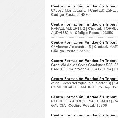
Centro Formación Fundación Triparti
C/ José María Aguilar |
Ciudad:
ESPEJ
Código Postal:
14920
Centro Formación Fundación Triparti
RAFAEL ALBERTI, 2 |
Ciudad:
TORRED
ANDALUCÍA |
Código Postal:
23650
Centro Formación Fundación Triparti
C/ Vicente Aleixandre, 5 |
Ciudad:
MAR
Código Postal:
23730
Centro Formación Fundación Triparti
Gran Vía de les Corts Catalanes 583, 5ª
BARCELONA provincia | CATALUÑA |
C
Centro Formación Fundación Triparti
Avda. Arcas del Agua, s/n (Sector 3) |
C
COMUNIDAD DE MADRID |
Código Pos
Centro Formación Fundación Triparti
REPÚBLICA ARGENTINA 31, BAJO |
Ci
GALICIA |
Código Postal:
15706
Centro Formación Fundación Triparti