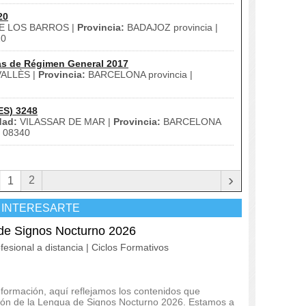
20
E LOS BARROS |
Provincia:
BADAJOZ provincia |
20
as de Régimen General 2017
ALLÈS |
Provincia:
BARCELONA provincia |
ES) 3248
dad:
VILASSAR DE MAR |
Provincia:
BARCELONA
08340
›
2
1
 INTERESARTE
 de Signos Nocturno 2026
fesional a distancia | Ciclos Formativos
 formación, aquí reflejamos los contenidos que
ación de la Lengua de Signos Nocturno 2026. Estamos a