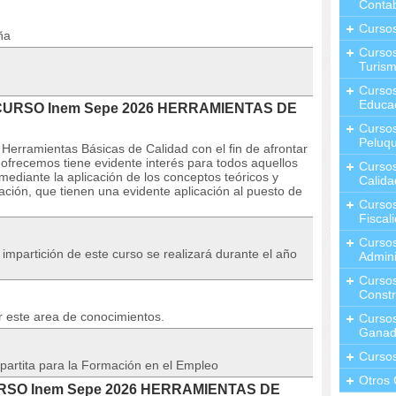
Contab
Curso
ña
Cursos
Turis
Curso
Educa
l CURSO Inem Sepe 2026 HERRAMIENTAS DE
Cursos
Peluqu
 Herramientas Básicas de Calidad con el fin de afrontar
 ofrecemos tiene evidente interés para todos aquellos
Curso
ediante la aplicación de los conceptos teóricos y
Calida
ación, que tienen una evidente aplicación al puesto de
Curso
Fiscal
Curso
a impartición de este curso se realizará durante el año
Admini
Cursos
Constr
r este area de conocimientos.
Cursos
Ganad
Curso
partita para la Formación en el Empleo
Otros 
 CURSO Inem Sepe 2026 HERRAMIENTAS DE