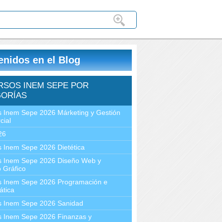
enidos en el Blog
RSOS INEM SEPE POR
ORÍAS
 Inem Sepe 2026 Márketing y Gestión
cial
26
 Inem Sepe 2026 Dietética
s Inem Sepe 2026 Diseño Web y
 Gráfico
s Inem Sepe 2026 Programación e
ática
s Inem Sepe 2026 Sanidad
s Inem Sepe 2026 Finanzas y