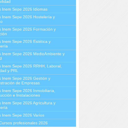
ilidad
s Inem Sepe 2026 Idiomas
 Inem Sepe 2026 Hostelería y
mo
s Inem Sepe 2026 Formación y
ción
 Inem Sepe 2026 Estética y
ería
s Inem Sepe 2026 MedioAmbiente y
d
s Inem Sepe 2026 RRHH, Laboral,
idad y PRL
s Inem Sepe 2026 Gestión y
stración de Empresas
 Inem Sepe 2026 Inmobiliaria,
ucción e Instalaciones
 Inem Sepe 2026 Agricultura y
ería
s Inem Sepe 2026 Varios
Cursos profesionales 2026