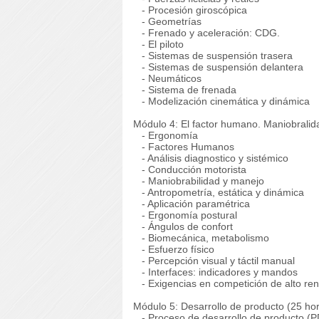
- Procesión giroscópica
- Geometrí­as
- Frenado y aceleración: CDG.
- El piloto
- Sistemas de suspensión trasera
- Sistemas de suspensión delantera
- Neumáticos
- Sistema de frenada
- Modelización cinemática y dinámica
Módulo 4: El factor humano. Maniobralida
- Ergonomí­a
- Factores Humanos
- Análisis diagnostico y sistémico
- Conducción motorista
- Maniobrabilidad y manejo
- Antropometrí­a, estática y dinámica
- Aplicación paramétrica
- Ergonomí­a postural
- Ángulos de confort
- Biomecánica, metabolismo
- Esfuerzo fí­sico
- Percepción visual y táctil manual
- Interfaces: indicadores y mandos
- Exigencias en competición de alto re
Módulo 5: Desarrollo de producto (25 hor
- Proceso de desarrollo de producto (