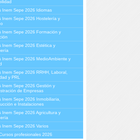
ilidad
s Inem Sepe 2026 Idiomas
 Inem Sepe 2026 Hostelería y
mo
s Inem Sepe 2026 Formación y
ción
 Inem Sepe 2026 Estética y
ería
s Inem Sepe 2026 MedioAmbiente y
d
s Inem Sepe 2026 RRHH, Laboral,
idad y PRL
s Inem Sepe 2026 Gestión y
stración de Empresas
 Inem Sepe 2026 Inmobiliaria,
ucción e Instalaciones
 Inem Sepe 2026 Agricultura y
ería
s Inem Sepe 2026 Varios
Cursos profesionales 2026