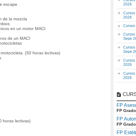
Cursos
de escape
2026
Cursos
2026
n de la mezcla
mbios
Cursos
micos en un motor MACI
T
Cursos
tros de un MACI
Sepe 2
motocicletas
Cursos
Sepe 2
 motocicleta. (50 horas lectivas)
s
Cursos
2026
Cursos
2026
CURS
FP Aseso
FP Grado
FP Auto
 horas lectivas)
FP Grado
FP Estét