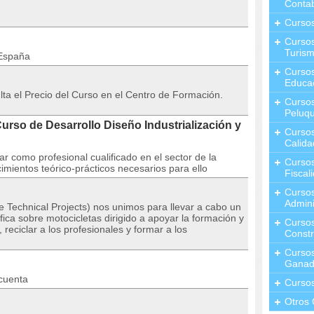
Contab
Curso
Cursos
Turis
 España
Curso
Educa
 el Precio del Curso en el Centro de Formación.
Cursos
Peluqu
rso de Desarrollo Diseño Industrialización y
Curso
Calida
r como profesional cualificado en el sector de la
Curso
mientos teórico-prácticos necesarios para ello
Fiscal
Curso
Admini
 Technical Projects) nos unimos para llevar a cabo un
ca sobre motocicletas dirigido a apoyar la formación y
Cursos
, reciclar a los profesionales y formar a los
Constr
Cursos
Ganad
 cuenta
Curso
Otros 