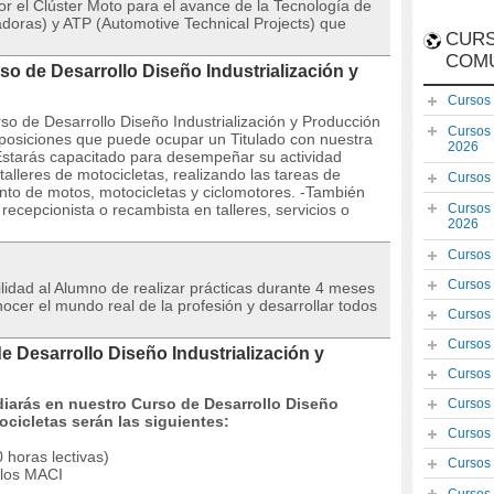
r el Clúster Moto para el avance de la Tecnología de
oras) y ATP (Automotive Technical Projects) que
CURS
COM
so de Desarrollo Diseño Industrialización y
Cursos
rso de Desarrollo Diseño Industrialización y Producción
Cursos
 posiciones que puede ocupar un Titulado con nuestra
2026
-Estarás capacitado para desempeñar su actividad
lleres de motocicletas, realizando las tareas de
Cursos
nto de motos, motocicletas y ciclomotores. -También
recepcionista o recambista en talleres, servicios o
Cursos
2026
Cursos
Cursos
ilidad al Alumno de realizar prácticas durante 4 meses
cer el mundo real de la profesión y desarrollar todos
Cursos
Cursos
e Desarrollo Diseño Industrialización y
Cursos
diarás en nuestro Curso de Desarrollo Diseño
Cursos
ocicletas serán las siguientes:
Cursos
 horas lectivas)
Cursos
 los MACI