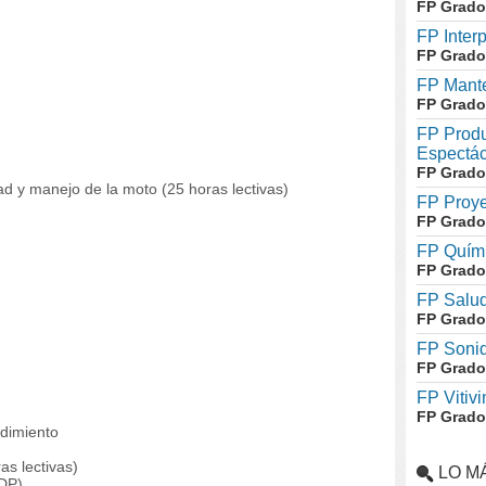
FP Grado
FP Inter
FP Grado
FP Mante
FP Grado
FP Produ
Espectác
FP Grado
d y manejo de la moto (25 horas lectivas)
FP Proye
FP Grado
FP Quími
FP Grado
FP Salud
FP Grado
FP Soni
FP Grado
FP Vitivi
FP Grado
ndimiento
as lectivas)
LO M
PDP)