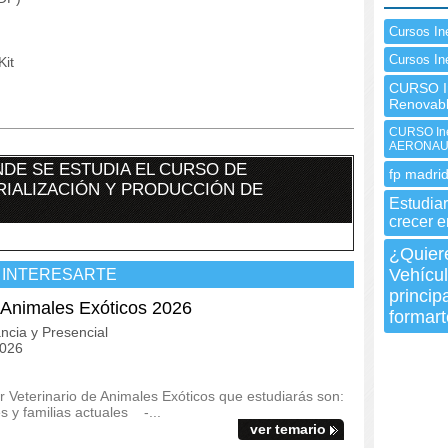
Cursos In
Cursos In
Kit
CURSO I
Renovab
CURSO In
AERONAU
DE SE ESTUDIA EL CURSO DE
fp madrid
IALIZACIÓN Y PRODUCCIÓN DE
Estudiar
crecer e
¿Quier
Vehícul
 INTERESARTE
princip
e Animales Exóticos 2026
formart
ncia y Presencial
2026
r Veterinario de Animales Exóticos que estudiarás son:
s y familias actuales -...
ver temario