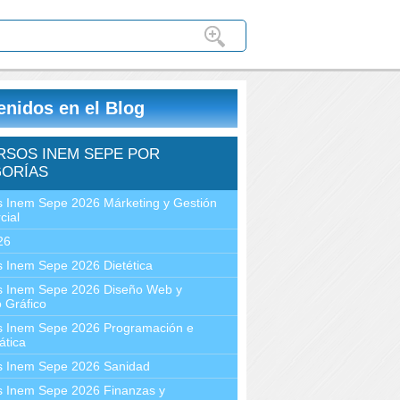
enidos en el Blog
RSOS INEM SEPE POR
ORÍAS
 Inem Sepe 2026 Márketing y Gestión
cial
26
 Inem Sepe 2026 Dietética
s Inem Sepe 2026 Diseño Web y
 Gráfico
s Inem Sepe 2026 Programación e
ática
s Inem Sepe 2026 Sanidad
s Inem Sepe 2026 Finanzas y