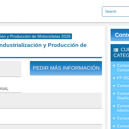
Cont
ción y Producción de Motocicletas 2026
ndustrialización y Producción de
CU
CATEG
Cursos
PEDIR MÁS INFORMACIÓN
Comer
FP 20
Cursos
ONAL
Curso
Diseño
Curso
Inform
Curso
Curso