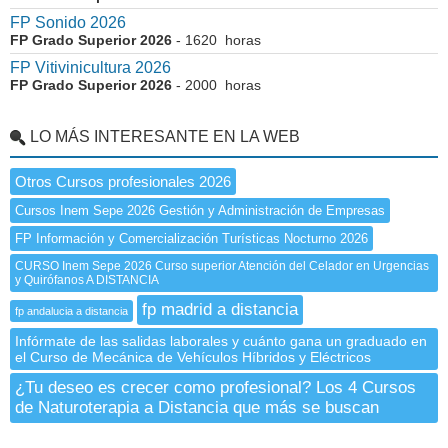
FP Sonido 2026
FP Grado Superior 2026
- 1620 horas
FP Vitivinicultura 2026
FP Grado Superior 2026
- 2000 horas
LO MÁS INTERESANTE EN LA WEB
Otros Cursos profesionales 2026
Cursos Inem Sepe 2026 Gestión y Administración de Empresas
FP Información y Comercialización Turísticas Nocturno 2026
CURSO Inem Sepe 2026 Curso superior Atención del Celador en Urgencias
y Quirófanos A DISTANCIA
fp madrid a distancia
fp andalucia a distancia
Infórmate de las salidas laborales y cuánto gana un graduado en
el Curso de Mecánica de Vehículos Híbridos y Eléctricos
¿Tu deseo es crecer como profesional? Los 4 Cursos
de Naturoterapia a Distancia que más se buscan