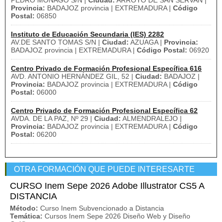
PEDRO MONAGO S/N |
Ciudad:
ARROYO DE SAN SERVAN |
Provincia:
BADAJOZ provincia | EXTREMADURA |
Código
Postal:
06850
Instituto de Educación Secundaria (IES) 2282
AV.DE SANTO TOMAS S/N |
Ciudad:
AZUAGA |
Provincia:
BADAJOZ provincia | EXTREMADURA |
Código Postal:
06920
Centro Privado de Formación Profesional Específica 616
AVD. ANTONIO HERNÁNDEZ GIL, 52 |
Ciudad:
BADAJOZ |
Provincia:
BADAJOZ provincia | EXTREMADURA |
Código
Postal:
06000
Centro Privado de Formación Profesional Específica 62
AVDA. DE LA PAZ, Nº 29 |
Ciudad:
ALMENDRALEJO |
Provincia:
BADAJOZ provincia | EXTREMADURA |
Código
Postal:
06200
OTRA FORMACIÓN QUE PUEDE INTERESARTE
CURSO Inem Sepe 2026 Adobe Illustrator CS5 A
DISTANCIA
Método:
Curso Inem Subvencionado a Distancia
Temática:
Cursos Inem Sepe 2026 Diseño Web y Diseño