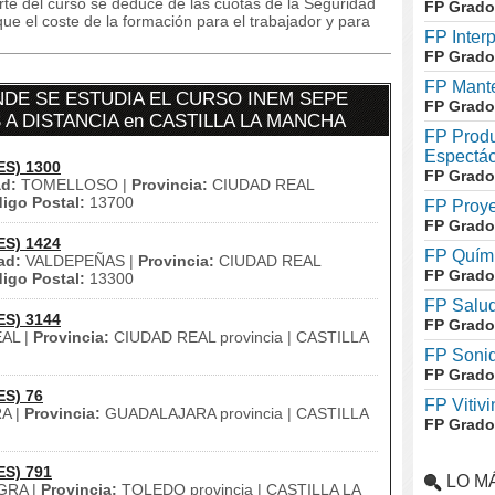
orte del curso se deduce de las cuotas de la Seguridad
FP Grado
ue el coste de la formación para el trabajador y para
FP Inter
FP Grado
FP Mante
DE SE ESTUDIA EL CURSO INEM SEPE
FP Grado
S A DISTANCIA en CASTILLA LA MANCHA
FP Produ
Espectác
ES) 1300
FP Grado
d:
TOMELLOSO |
Provincia:
CIUDAD REAL
igo Postal:
13700
FP Proye
FP Grado
ES) 1424
FP Quími
ad:
VALDEPEÑAS |
Provincia:
CIUDAD REAL
FP Grado
igo Postal:
13300
FP Salud
ES) 3144
FP Grado
AL |
Provincia:
CIUDAD REAL provincia | CASTILLA
FP Soni
FP Grado
ES) 76
FP Vitivi
A |
Provincia:
GUADALAJARA provincia | CASTILLA
FP Grado
ES) 791
LO M
RA |
Provincia:
TOLEDO provincia | CASTILLA LA