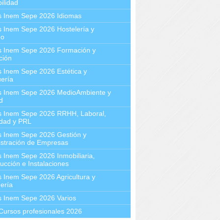
ilidad
s Inem Sepe 2026 Idiomas
 Inem Sepe 2026 Hostelería y
mo
s Inem Sepe 2026 Formación y
ción
 Inem Sepe 2026 Estética y
ería
s Inem Sepe 2026 MedioAmbiente y
d
s Inem Sepe 2026 RRHH, Laboral,
idad y PRL
s Inem Sepe 2026 Gestión y
stración de Empresas
 Inem Sepe 2026 Inmobiliaria,
ucción e Instalaciones
 Inem Sepe 2026 Agricultura y
ería
s Inem Sepe 2026 Varios
Cursos profesionales 2026