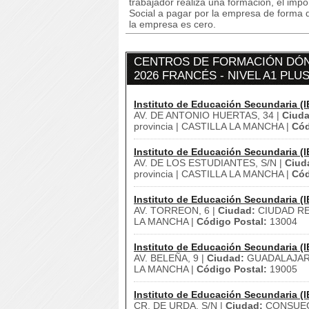
trabajador realiza una formación, el imp
Social a pagar por la empresa de forma q
la empresa es cero.
CENTROS DE FORMACIÓN DÓN
2026 FRANCÉS - NIVEL A1 PLU
Instituto de Educación Secundaria (I
AV. DE ANTONIO HUERTAS, 34 |
Ciuda
provincia | CASTILLA LA MANCHA |
Cód
Instituto de Educación Secundaria (I
AV. DE LOS ESTUDIANTES, S/N |
Ciud
provincia | CASTILLA LA MANCHA |
Cód
Instituto de Educación Secundaria (I
AV. TORREON, 6 |
Ciudad:
CIUDAD RE
LA MANCHA |
Código Postal:
13004
Instituto de Educación Secundaria (I
AV. BELEÑA, 9 |
Ciudad:
GUADALAJAR
LA MANCHA |
Código Postal:
19005
Instituto de Educación Secundaria (I
CR. DE URDA, S/N |
Ciudad:
CONSUEG