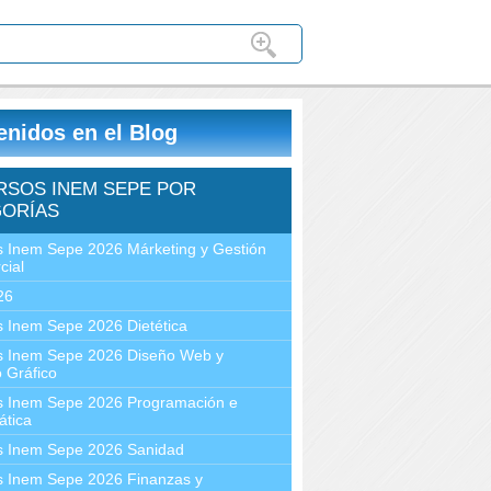
enidos en el Blog
RSOS INEM SEPE POR
ORÍAS
 Inem Sepe 2026 Márketing y Gestión
cial
26
 Inem Sepe 2026 Dietética
s Inem Sepe 2026 Diseño Web y
 Gráfico
s Inem Sepe 2026 Programación e
ática
s Inem Sepe 2026 Sanidad
s Inem Sepe 2026 Finanzas y