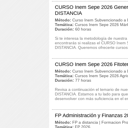
CURSO Inem Sepe 2026 Generar 
DISTANCIA
Método:
Curso Inem Subvencionado a D
Temática:
Cursos Inem Sepe 2026 Márk
Duración:
60 horas
Si te interesa la metodología de nuestra
encontrarás si realizas el CURSO Inem S
DISTANCIA. Queremos ofrecerte cursos a
CURSO Inem Sepe 2026 Fitote
Método:
Curso Inem Subvencionado a D
Temática:
Cursos Inem Sepe 2026 Agric
Duración:
77 horas
Revisa a continuación el temario de nu
DISTANCIA. Estamos a tu lado para que 
desenvolver con más suficiencia en el e
FP Administración y Finanzas 
Método:
FP a distancia | Formacion Pro
Temática:
FP 2026