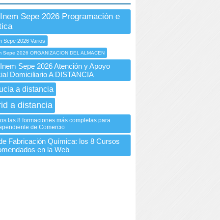
Inem Sepe 2026 Programación e
tica
m Sepe 2026 Varios
m Sepe 2026 ORGANIZACION DEL ALMACEN
nem Sepe 2026 Atención y Apoyo
ial Domiciliario A DISTANCIA
ucia a distancia
id a distancia
os las 8 formaciones más completas para
Dependiente de Comercio
de Fabricación Química: los 8 Cursos
omendados en la Web