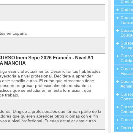
Contab
Curso
Cursos
Turis
Curso
ntes en España
Educa
Cursos
Peluqu
Curso
CURSO Inem Sepe 2026 Francés - Nivel A1
Calida
 LA MANCHA
Curso
lgo esencial actualmente. Desarrollar tus habilidades
Fiscal
rayectoria a nivel profesional. Decídete a aprender
n este sencillo curso. El curso que ofrecemos tiene
Curso
e deseen progresar profesionalmente mediante la
Admini
rácticos que se estudiarán en esta formación, que
Cursos
de trabajo.
Constr
Cursos
dores. Dirigido a profesionales que forman parte de la
Ganad
dores que quieren aprender otros idiomas con el fin
Curso
vas a nivel profesional. Puedes estudiar este curso
Otros 