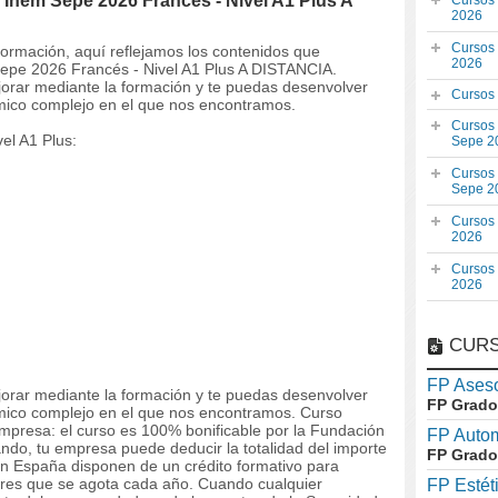
Inem Sepe 2026 Francés - Nivel A1 Plus A
Cursos
2026
Cursos
 formación, aquí reflejamos los contenidos que
2026
Sepe 2026 Francés - Nivel A1 Plus A DISTANCIA.
orar mediante la formación y te puedas desenvolver
Cursos
mico complejo en el que nos encontramos.
Cursos
el A1 Plus:
Sepe 2
Cursos
Sepe 2
Cursos
2026
Cursos
2026
CURS
FP Aseso
orar mediante la formación y te puedas desenvolver
FP Grado
ómico complejo en el que nos encontramos. Curso
empresa: el curso es 100% bonificable por la Fundación
FP Auto
ando, tu empresa puede deducir la totalidad del importe
FP Grado
n España disponen de un crédito formativo para
dores que se agota cada año. Cuando cualquier
FP Estét