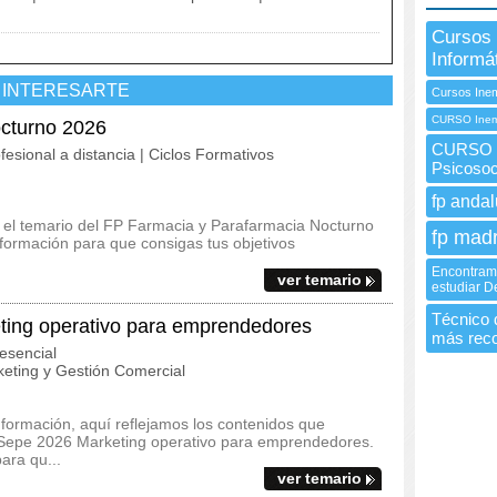
Cursos 
Informá
 INTERESARTE
Cursos Ine
CURSO Ine
cturno 2026
CURSO I
fesional a distancia | Ciclos Formativos
Psicosoc
fp andal
 y el temario del FP Farmacia y Parafarmacia Nocturno
fp madr
formación para que consigas tus objetivos
Encontram
ver temario
estudiar 
Técnico 
ng operativo para emprendedores
más rec
esencial
eting y Gestión Comercial
 formación, aquí reflejamos los contenidos que
 Sepe 2026 Marketing operativo para emprendedores.
ara qu...
ver temario