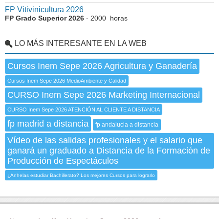
FP Vitivinicultura 2026
FP Grado Superior 2026
- 2000 horas
LO MÁS INTERESANTE EN LA WEB
Cursos Inem Sepe 2026 Agricultura y Ganadería
Cursos Inem Sepe 2026 MedioAmbiente y Calidad
CURSO Inem Sepe 2026 Marketing Internacional
CURSO Inem Sepe 2026 ATENCIÓN AL CLIENTE A DISTANCIA
fp madrid a distancia
fp andalucia a distancia
Vídeo de las salidas profesionales y el salario que
ganará un graduado a Distancia de la Formación de
Producción de Espectáculos
¿Anhelas estudiar Bachillerato? Los mejores Cursos para lograrlo