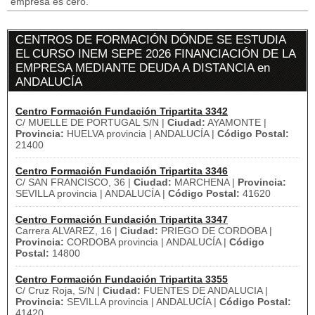
empresa es cero.
CENTROS DE FORMACIÓN DÓNDE SE ESTUDIA
EL CURSO INEM SEPE 2026 FINANCIACIÓN DE LA
EMPRESA MEDIANTE DEUDA A DISTANCIA en
ANDALUCÍA
Centro Formación Fundación Tripartita 3342
C/ MUELLE DE PORTUGAL S/N |
Ciudad:
AYAMONTE |
Provincia:
HUELVA provincia | ANDALUCÍA |
Código Postal:
21400
Centro Formación Fundación Tripartita 3346
C/ SAN FRANCISCO, 36 |
Ciudad:
MARCHENA |
Provincia:
SEVILLA provincia | ANDALUCÍA |
Código Postal:
41620
Centro Formación Fundación Tripartita 3347
Carrera ALVAREZ, 16 |
Ciudad:
PRIEGO DE CORDOBA |
Provincia:
CORDOBA provincia | ANDALUCÍA |
Código
Postal:
14800
Centro Formación Fundación Tripartita 3355
C/ Cruz Roja, S/N |
Ciudad:
FUENTES DE ANDALUCIA |
Provincia:
SEVILLA provincia | ANDALUCÍA |
Código Postal:
41420