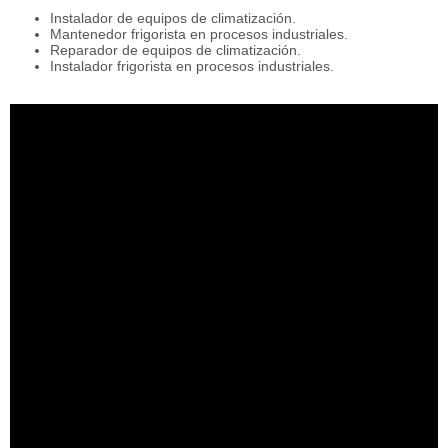
Instalador de equipos de climatización.
Mantenedor frigorista en procesos industriales.
Reparador de equipos de climatización.
Instalador frigorista en procesos industriales.