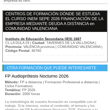
empresa es cero.
CENTROS DE FORMACIÓN DÓNDE SE ESTUDIA
EL CURSO INEM SEPE 2026 FINANCIACIÓN DE LA
EMPRESA MEDIANTE DEUDA A DISTANCIA en
COMUNIDAD VALENCIANA
Instituto de Educación Secundaria (IES) 1687
CL LA DULA 29 |
Ciudad:
TAVERNES DE LA VALLDIGNA |
Provincia:
VALENCIA provincia | COMUNIDAD VALENCIANA |
Código Postal:
46760
OTRA FORMACIÓN QUE PUEDE INTERESARTE
FP Audioprótesis Nocturno 2026
Método:
FP a distancia | Formacion Profesional a distancia |
Ciclos Formativos
Temática:
FP 2026
Duración:
2000 horas
La metodología de nuestra formación es compatible con el
trabajo. Si te interesa, revisa el contenido, el temario y los
objetivos del FP Audioprótesis Nocturno 2026. Estamos a tu