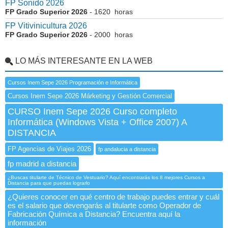
FP Sonido 2026
FP Grado Superior 2026
- 1620 horas
FP Vitivinicultura 2026
FP Grado Superior 2026
- 2000 horas
LO MÁS INTERESANTE EN LA WEB
Cursos Inem Sepe 2026 Programación e Informática
Cursos Inem Sepe 2026 Márketing y Gestión Comercial
CURSO Inem Sepe 2026 Curso completo
Informática (Windows Vista + Office 2007) A
DISTANCIA
FP Agencias de Viajes 2026
fp andalucia a distancia
fp madrid a distancia
¿Buscas titularte de Técnico de Vestuario? Aquí encontrarás los 8 mejores Cursos a
Distancia para que puedas lograrlo
¿Quieres conocer en qué centro de trabajo puedes entrar y cuál
es el salario que devengarás al titularte como Operador de
Fabricación Química a Distancia? Encuentra aquí la
información