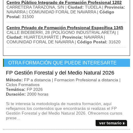
Centro Público Integrado de Formación Profesional 1202
CARRETERA TARAZONA, S/N |
Ciudad:
TUDELA |
Provincia:
NAVARRA | COMUNIDAD FORAL DE NAVARRA |
Código
Postal:
31500
Centro Privado de Formación Profesional Específica 1345
CALLE BIDEBERRI, 28 (POLÍGONO INDUSTRIAL ARETA) |
Ciudad:
HUARTE/UHARTE |
Provincia:
NAVARRA |
COMUNIDAD FORAL DE NAVARRA |
Código Postal:
31620
OTRA FORMACIÓN QUE PUEDE INTERESARTE
FP Gestión Forestal y del Medio Natural 2026
Método:
FP a distancia | Formacion Profesional a distancia |
Ciclos Formativos
Temática:
FP 2026
Duración:
2000 horas
Si te interesa la metodología de nuestra formación, aquí
reflejamos los contenidos que encontrarás si realizas el FP
Gestión Forestal y del Medio Natural 2026. Ofrecemos cursos
prese...
ver temario