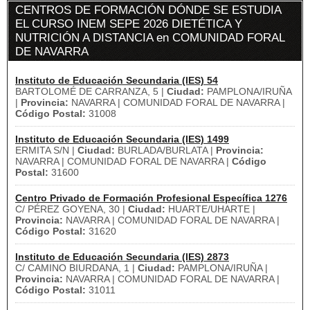
CENTROS DE FORMACIÓN DÓNDE SE ESTUDIA
EL CURSO INEM SEPE 2026 DIETÉTICA Y
NUTRICIÓN A DISTANCIA en COMUNIDAD FORAL
DE NAVARRA
Instituto de Educación Secundaria (IES) 54
BARTOLOMÉ DE CARRANZA, 5 |
Ciudad:
PAMPLONA/IRUÑA
|
Provincia:
NAVARRA | COMUNIDAD FORAL DE NAVARRA |
Código Postal:
31008
Instituto de Educación Secundaria (IES) 1499
ERMITA S/N |
Ciudad:
BURLADA/BURLATA |
Provincia:
NAVARRA | COMUNIDAD FORAL DE NAVARRA |
Código
Postal:
31600
Centro Privado de Formación Profesional Específica 1276
C/ PÉREZ GOYENA, 30 |
Ciudad:
HUARTE/UHARTE |
Provincia:
NAVARRA | COMUNIDAD FORAL DE NAVARRA |
Código Postal:
31620
Instituto de Educación Secundaria (IES) 2873
C/ CAMINO BIURDANA, 1 |
Ciudad:
PAMPLONA/IRUÑA |
Provincia:
NAVARRA | COMUNIDAD FORAL DE NAVARRA |
Código Postal:
31011