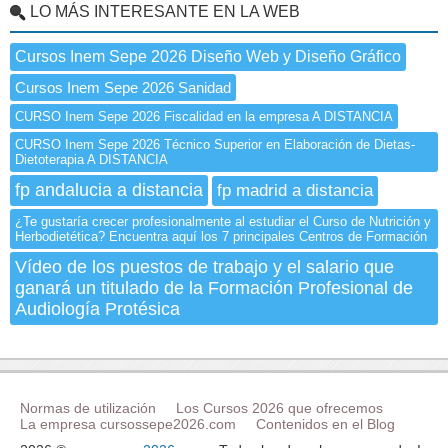
LO MÁS INTERESANTE EN LA WEB
Cursos Inem Sepe 2026 Diseño Web y Diseño Gráfico
Cursos Inem Sepe 2026 Sanidad
CURSO Inem Sepe 2026 Fiscalidad en la empresa A DISTANCIA
CURSO Inem Sepe 2026 Técnico Superior en Elaboración de Dietas-
Dietoterapia A DISTANCIA
fp andalucia a distancia
fp madrid a distancia
¿Te gustaría crecer profesionalmente al estudiar el Curso de Nutrición y
Herbodietética? Encuentra aquí los 7 principales Centros de Formación
Vídeo de los puestos de trabajo y el salario que
ganará un titulado de la Formación Profesional de
Audiología Protésica
Normas de utilización
Los Cursos 2026 que ofrecemos
La empresa cursossepe2026.com
Contenidos en el Blog