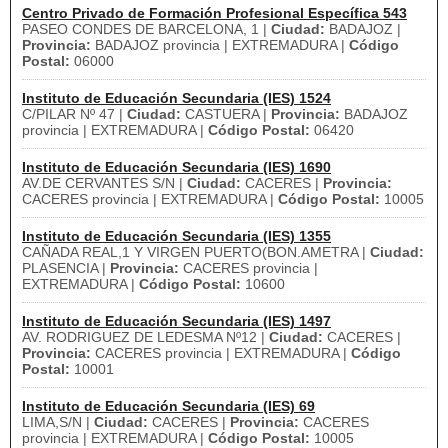
Centro Privado de Formación Profesional Específica 543
PASEO CONDES DE BARCELONA, 1 |
Ciudad:
BADAJOZ |
Provincia:
BADAJOZ provincia | EXTREMADURA |
Código
Postal:
06000
Instituto de Educación Secundaria (IES) 1524
C/PILAR Nº 47 |
Ciudad:
CASTUERA |
Provincia:
BADAJOZ
provincia | EXTREMADURA |
Código Postal:
06420
Instituto de Educación Secundaria (IES) 1690
AV.DE CERVANTES S/N |
Ciudad:
CACERES |
Provincia:
CACERES provincia | EXTREMADURA |
Código Postal:
10005
Instituto de Educación Secundaria (IES) 1355
CAÑADA REAL,1 Y VIRGEN PUERTO(BON.AMETRA |
Ciudad:
PLASENCIA |
Provincia:
CACERES provincia |
EXTREMADURA |
Código Postal:
10600
Instituto de Educación Secundaria (IES) 1497
AV. RODRIGUEZ DE LEDESMA Nº12 |
Ciudad:
CACERES |
Provincia:
CACERES provincia | EXTREMADURA |
Código
Postal:
10001
Instituto de Educación Secundaria (IES) 69
LIMA,S/N |
Ciudad:
CACERES |
Provincia:
CACERES
provincia | EXTREMADURA |
Código Postal:
10005