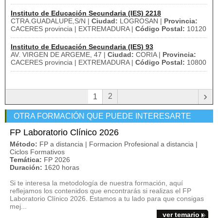
Instituto de Educación Secundaria (IES) 2218
CTRA.GUADALUPE,S/N |
Ciudad:
LOGROSAN |
Provincia:
CACERES provincia | EXTREMADURA |
Código Postal:
10120
Instituto de Educación Secundaria (IES) 93
AV. VIRGEN DE ARGEME, 47 |
Ciudad:
CORIA |
Provincia:
CACERES provincia | EXTREMADURA |
Código Postal:
10800
›
2
1
OTRA FORMACIÓN QUE PUEDE INTERESARTE
FP Laboratorio Clínico 2026
Método:
FP a distancia | Formacion Profesional a distancia |
Ciclos Formativos
Temática:
FP 2026
Duración:
1620 horas
Si te interesa la metodología de nuestra formación, aquí
reflejamos los contenidos que encontrarás si realizas el FP
Laboratorio Clínico 2026. Estamos a tu lado para que consigas
mej...
ver temario