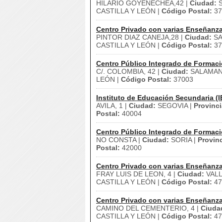
HILARIO GOYENECHEA,42 |
Ciudad:
S
CASTILLA Y LEÓN |
Código Postal:
37
Centro Privado con varias Enseñanz
PINTOR DIAZ CANEJA,28 |
Ciudad:
SA
CASTILLA Y LEÓN |
Código Postal:
37
Centro Público Integrado de Formaci
C/. COLOMBIA, 42 |
Ciudad:
SALAMAN
LEÓN |
Código Postal:
37003
Instituto de Educación Secundaria (I
AVILA, 1 |
Ciudad:
SEGOVIA |
Provinci
Postal:
40004
Centro Público Integrado de Formaci
NO CONSTA |
Ciudad:
SORIA |
Provinc
Postal:
42000
Centro Privado con varias Enseñanz
FRAY LUIS DE LEON, 4 |
Ciudad:
VALL
CASTILLA Y LEÓN |
Código Postal:
47
Centro Privado con varias Enseñanz
CAMINO DEL CEMENTERIO, 4 |
Ciuda
CASTILLA Y LEÓN |
Código Postal:
47