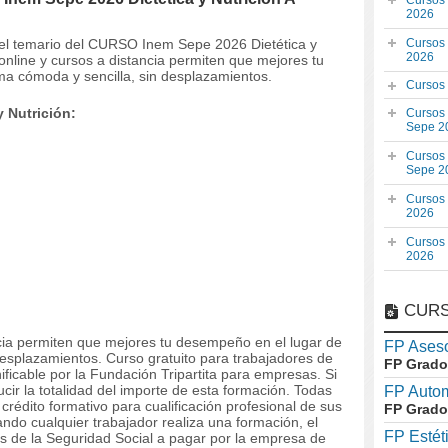
Cursos
2026
y el temario del CURSO Inem Sepe 2026 Dietética y
Cursos
2026
nline y cursos a distancia permiten que mejores tu
ma cómoda y sencilla, sin desplazamientos.
Cursos
 Nutrición:
Cursos
Sepe 2
Cursos
Sepe 2
Cursos
2026
Cursos
2026
CURS
ncia permiten que mejores tu desempeño en el lugar de
FP Aseso
desplazamientos. Curso gratuito para trabajadores de
FP Grado
ficable por la Fundación Tripartita para empresas. Si
ir la totalidad del importe de esta formación. Todas
FP Auto
édito formativo para cualificación profesional de sus
FP Grado
do cualquier trabajador realiza una formación, el
FP Estét
s de la Seguridad Social a pagar por la empresa de