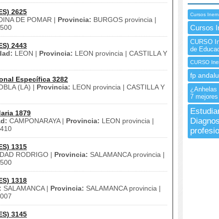
ES) 2625
Cursos Inem
INA DE POMAR |
Provincia:
BURGOS provincia |
500
Cursos I
CURSO Ine
ES) 2443
de Educac
dad:
LEON |
Provincia:
LEON provincia | CASTILLA Y
CURSO Ine
fp andalu
onal Específica 3282
BLA (LA) |
Provincia:
LEON provincia | CASTILLA Y
¿Anhelas 
7 mejores 
Estudia
aria 1879
Diagnos
d:
CAMPONARAYA |
Provincia:
LEON provincia |
410
profesio
ES) 1315
DAD RODRIGO |
Provincia:
SALAMANCA provincia |
500
ES) 1318
:
SALAMANCA |
Provincia:
SALAMANCA provincia |
007
ES) 3145