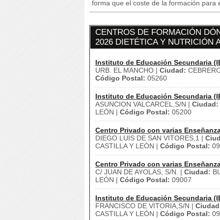
forma que el coste de la formación para 
CENTROS DE FORMACIÓN DÓN
2026 DIETÉTICA Y NUTRICIÓN 
Instituto de Educación Secundaria (I
URB. EL MANCHO |
Ciudad:
CEBRERO
Código Postal:
05260
Instituto de Educación Secundaria (I
ASUNCION VALCARCEL,S/N |
Ciudad:
LEÓN |
Código Postal:
05200
Centro Privado con varias Enseñanz
DIEGO LUIS DE SAN VITORES,1 |
Ciu
CASTILLA Y LEÓN |
Código Postal:
09
Centro Privado con varias Enseñanz
C/ JUAN DE AYOLAS, S/N. |
Ciudad:
BU
LEÓN |
Código Postal:
09007
Instituto de Educación Secundaria (I
FRANCISCO DE VITORIA,S/N |
Ciudad
CASTILLA Y LEÓN |
Código Postal:
09