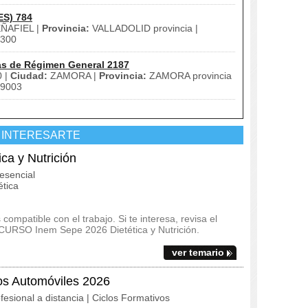
ES) 784
ÑAFIEL |
Provincia:
VALLADOLID provincia |
300
as de Régimen General 2187
 |
Ciudad:
ZAMORA |
Provincia:
ZAMORA provincia
9003
 INTERESARTE
a y Nutrición
esencial
tica
ompatible con el trabajo. Si te interesa, revisa el
el CURSO Inem Sepe 2026 Dietética y Nutrición.
ver temario
os Automóviles 2026
fesional a distancia | Ciclos Formativos