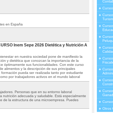
Contab
Curso
Cursos
Turis
ntes en España
Curso
Educa
Cursos
Peluqu
URSO Inem Sepe 2026 Dietética y Nutrición A
Curso
Calida
 bienestar en nuestra sociedad pone de manifiesto la
Curso
ición y dietética que conozcan la importancia de la
Fiscal
ice óptimamente sus funcionalidades. Con este curso
e alimentos y la descripción de sus principales
Curso
 formación pueda ser realizada tanto por estudiante
Admini
omo por trabajadores activos en el mundo laboral
Cursos
Constr
Cursos
jadores. Personas que en su entorno laboral
Ganad
a nutrición adecuada y saludable. Está especialmente
te de la estructura de una microempresa. Puedes
Curso
Otros 