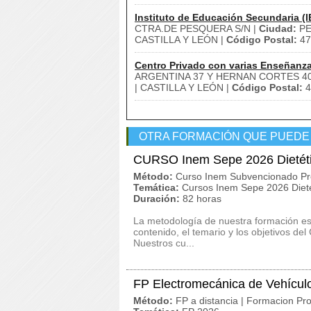
Instituto de Educación Secundaria (I
CTRA.DE PESQUERA S/N |
Ciudad:
PE
CASTILLA Y LEÓN |
Código Postal:
47
Centro Privado con varias Enseñanz
ARGENTINA 37 Y HERNAN CORTES 40
| CASTILLA Y LEÓN |
Código Postal:
4
OTRA FORMACIÓN QUE PUEDE
CURSO Inem Sepe 2026 Dietétic
Método:
Curso Inem Subvencionado Pr
Temática:
Cursos Inem Sepe 2026 Dieté
Duración:
82 horas
La metodología de nuestra formación es c
contenido, el temario y los objetivos d
Nuestros cu...
FP Electromecánica de Vehícul
Método:
FP a distancia | Formacion Pro