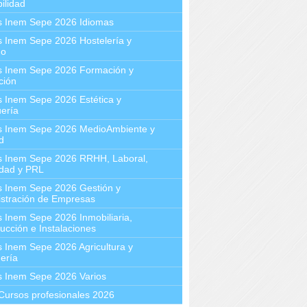
ilidad
s Inem Sepe 2026 Idiomas
 Inem Sepe 2026 Hostelería y
mo
s Inem Sepe 2026 Formación y
ción
 Inem Sepe 2026 Estética y
ería
s Inem Sepe 2026 MedioAmbiente y
d
s Inem Sepe 2026 RRHH, Laboral,
idad y PRL
s Inem Sepe 2026 Gestión y
stración de Empresas
 Inem Sepe 2026 Inmobiliaria,
ucción e Instalaciones
 Inem Sepe 2026 Agricultura y
ería
s Inem Sepe 2026 Varios
Cursos profesionales 2026