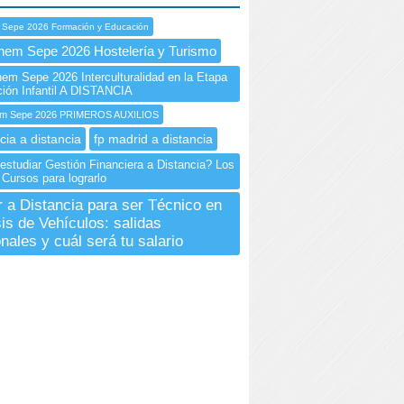
 Sepe 2026 Formación y Educación
nem Sepe 2026 Hostelería y Turismo
m Sepe 2026 Interculturalidad en la Etapa
ión Infantil A DISTANCIA
m Sepe 2026 PRIMEROS AUXILIOS
cia a distancia
fp madrid a distancia
estudiar Gestión Financiera a Distancia? Los
Cursos para lograrlo
r a Distancia para ser Técnico en
is de Vehículos: salidas
nales y cuál será tu salario