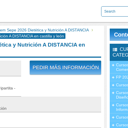
m Sepe 2026 Dietética y Nutrición A DISTANCIA
Cont
ión A DISTANCIA en castilla y león
tica y Nutrición A DISTANCIA en
CU
CATEG
Cursos
PEDIR MÁS INFORMACIÓN
Comer
FP 20
Cursos
partita -
Curso
Diseño
Curso
ción
Inform
Curso
Curso