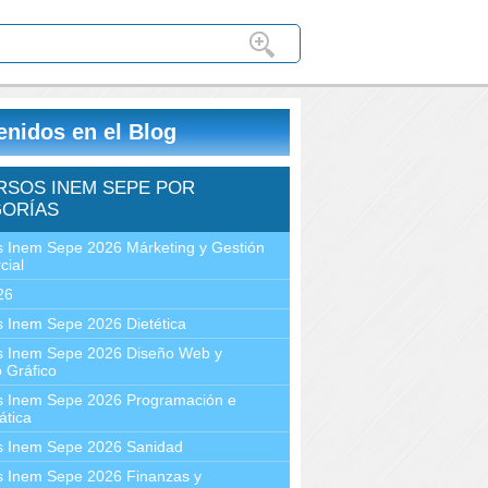
enidos en el Blog
RSOS INEM SEPE POR
ORÍAS
 Inem Sepe 2026 Márketing y Gestión
cial
26
 Inem Sepe 2026 Dietética
s Inem Sepe 2026 Diseño Web y
 Gráfico
s Inem Sepe 2026 Programación e
ática
s Inem Sepe 2026 Sanidad
s Inem Sepe 2026 Finanzas y