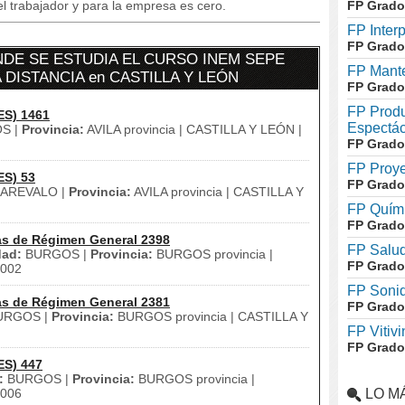
el trabajador y para la empresa es cero.
FP Grado
FP Inter
FP Grado
DE SE ESTUDIA EL CURSO INEM SEPE
FP Mante
A DISTANCIA en CASTILLA Y LEÓN
FP Grado
FP Produ
ES) 1461
Espectác
S |
Provincia:
AVILA provincia | CASTILLA Y LEÓN |
FP Grado
FP Proye
ES) 53
FP Grado
AREVALO |
Provincia:
AVILA provincia | CASTILLA Y
FP Quími
FP Grado
as de Régimen General 2398
FP Salud
dad:
BURGOS |
Provincia:
BURGOS provincia |
FP Grado
002
FP Soni
as de Régimen General 2381
FP Grado
RGOS |
Provincia:
BURGOS provincia | CASTILLA Y
FP Vitivi
FP Grado
ES) 447
:
BURGOS |
Provincia:
BURGOS provincia |
006
LO M