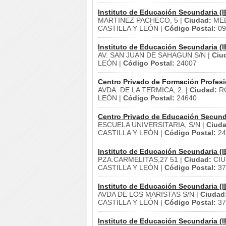
Instituto de Educación Secundaria (I
MARTINEZ PACHECO, 5 |
Ciudad:
MED
CASTILLA Y LEÓN |
Código Postal:
09
Instituto de Educación Secundaria (I
AV. SAN JUAN DE SAHAGUN S/N |
Ciu
LEÓN |
Código Postal:
24007
Centro Privado de Formación Profesi
AVDA. DE LA TERMICA, 2. |
Ciudad:
RO
LEÓN |
Código Postal:
24640
Centro Privado de Educación Secund
ESCUELA UNIVERSITARIA, S/N |
Ciuda
CASTILLA Y LEÓN |
Código Postal:
24
Instituto de Educación Secundaria (I
PZA.CARMELITAS,27 51 |
Ciudad:
CIU
CASTILLA Y LEÓN |
Código Postal:
37
Instituto de Educación Secundaria (I
AVDA DE LOS MARISTAS S/N |
Ciudad
CASTILLA Y LEÓN |
Código Postal:
37
Instituto de Educación Secundaria (I