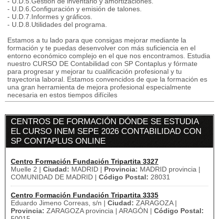
- U.D.5.Gestión de inventario y amortizaciones.
- U.D.6.Configuración y emisión de talones.
- U.D.7.Informes y gráficos.
- U.D.8.Utilidades del programa.
Estamos a tu lado para que consigas mejorar mediante la
formación y te puedas desenvolver con más suficiencia en el
entorno económico complejo en el que nos encontramos. Estudia
nuestro CURSO DE Contabilidad con SP Contaplus y fórmate
para progresar y mejorar tu cualificación profesional y tu
trayectoria laboral. Estamos convencidos de que la formación es
una gran herramienta de mejora profesional especialmente
necesaria en estos tiempos difíciles
CENTROS DE FORMACIÓN DÓNDE SE ESTUDIA
EL CURSO INEM SEPE 2026 CONTABILIDAD CON
SP CONTAPLUS ONLINE
Centro Formación Fundación Tripartita 3327
Muelle 2 |
Ciudad:
MADRID |
Provincia:
MADRID provincia |
COMUNIDAD DE MADRID |
Código Postal:
28031
Centro Formación Fundación Tripartita 3335
Eduardo Jimeno Correas, s/n |
Ciudad:
ZARAGOZA |
Provincia:
ZARAGOZA provincia | ARAGÓN |
Código Postal:
50015