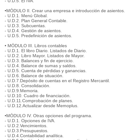
- U.D.5. El IVA.
•MÓDULO II. Crear una empresa e introducción de asientos.
- U.D.1. Menú Global.
- U.D.2. Plan General Contable.
- U.D.3. Subcuentas.
- U.D.4. Gestión de asientos.
- U.D.5. Predefinición de asientos.
• MÓDULO III. Libros contables
- U.D.1. El libro Diario. Listados de Diario.
- U.D.2. Libro Mayor. Listados de Mayor.
- U.D.3. Balances y fin de ejercicio.
- U.D.4. Balance de sumas y saldos.
- U.D.5. Cuenta de pérdidas y ganancias.
- U.D.6. Balance de situación.
- U.D.7.Depósito de cuentas en el Registro Mercantil.
- U.D.8. Consolidación.
- U.D.9.Memoria.
- U.D.10. Cuadro de financiación.
- U.D.11.Comprobación de planes.
- U.D.12.Actualizar desde Memoplus.
•MÓDULO IV. Otras opciones del programa.
- U.D.1. Opciones de IVA.
- U.D.2.Vencimientos.
- U.D.3.Presupuestos.
- U.D.4.Contabilidad analítica.