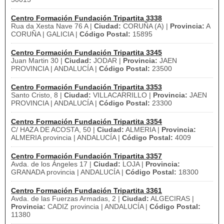
Centro Formación Fundación Tripartita 3338
Rua da Xesta Nave 76 A |
Ciudad:
CORUÑA (A) |
Provincia:
A
CORUÑA | GALICIA |
Código Postal:
15895
Centro Formación Fundación Tripartita 3345
Juan Martin 30 |
Ciudad:
JODAR |
Provincia:
JAEN
PROVINCIA | ANDALUCÍA |
Código Postal:
23500
Centro Formación Fundación Tripartita 3353
Santo Cristo, 8 |
Ciudad:
VILLACARRILLO |
Provincia:
JAEN
PROVINCIA | ANDALUCÍA |
Código Postal:
23300
Centro Formación Fundación Tripartita 3354
C/ HAZA DE ACOSTA, 50 |
Ciudad:
ALMERIA |
Provincia:
ALMERIA provincia | ANDALUCÍA |
Código Postal:
4009
Centro Formación Fundación Tripartita 3357
Avda. de los Ángeles 17 |
Ciudad:
LOJA |
Provincia:
GRANADA provincia | ANDALUCÍA |
Código Postal:
18300
Centro Formación Fundación Tripartita 3361
Avda. de las Fuerzas Armadas, 2 |
Ciudad:
ALGECIRAS |
Provincia:
CADIZ provincia | ANDALUCÍA |
Código Postal:
11380