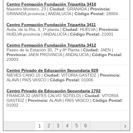
Centro Formación Fundación Tripartita 3410
Maestro Montero, 23 |
Ciudad:
GRANADA |
Provincia:
GRANADA provincia | ANDALUCÍA |
Código Postal:
18004
Centro Formación Fundación Tripartita 3411
Avda. de la Ría, 3, 1ª planta |
Ciudad:
HUELVA |
Provincia:
HUELVA provincia | ANDALUCÍA |
Código Postal:
21001
Centro Formación Fundación Tripartita 3412
Paseo de la Estación 30, 7ª y 8ª Planta |
Ciudad:
JAEN |
Provincia:
JAEN PROVINCIA | ANDALUCÍA |
Código Postal:
23003
Centro Privado de Educación Secundaria 929
NIEVES CANO 10 |
Ciudad:
VITORIA GASTEIZ |
Provincia:
ALAVA | PAÍS VASCO |
Código Postal:
01006
Centro Privado de Educación Secundaria 1702
FRANCIA 32 (ANTES CALVO SOTELO) |
Ciudad:
VITORIA
GASTEIZ |
Provincia:
ALAVA | PAÍS VASCO |
Código Postal:
01002
›
2
3
4
5
6
1