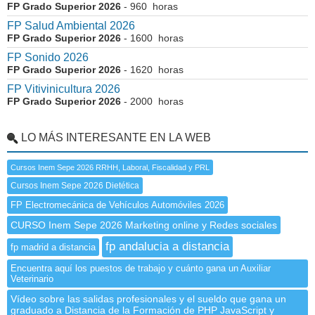
FP Grado Superior 2026
- 960 horas
FP Salud Ambiental 2026
FP Grado Superior 2026
- 1600 horas
FP Sonido 2026
FP Grado Superior 2026
- 1620 horas
FP Vitivinicultura 2026
FP Grado Superior 2026
- 2000 horas
LO MÁS INTERESANTE EN LA WEB
Cursos Inem Sepe 2026 RRHH, Laboral, Fiscalidad y PRL
Cursos Inem Sepe 2026 Dietética
FP Electromecánica de Vehículos Automóviles 2026
CURSO Inem Sepe 2026 Marketing online y Redes sociales
fp andalucia a distancia
fp madrid a distancia
Encuentra aquí los puestos de trabajo y cuánto gana un Auxiliar
Veterinario
Vídeo sobre las salidas profesionales y el sueldo que gana un
graduado a Distancia de la Formación de PHP JavaScript y