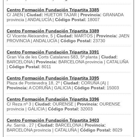
Centro Formación Fundación Tripartita 3385
C/ JAEN |
Ciudad:
HUETOR TAJAR |
Provincia:
GRANADA
provincia | ANDALUCÍA |
Código Postal:
18007
Centro Formación Fundación Tripartita 3389
C/ Vicente Aleixandre, 5 |
Ciudad:
MARTOS |
Provincia:
JAEN
PROVINCIA | ANDALUCÍA |
Código Postal:
23730
Centro Formación Fundación Tripartita 3391
Gran Vía de les Corts Catalanes 583, 5ª planta |
Ciudad:
BARCELONA |
Provincia:
BARCELONA provincia | CATALUÑA
|
Código Postal:
8011
Centro Formación Fundación Tripartita 3395
Plaza de Pontevedra 18, 2º |
Ciudad:
CORUÑA (A) |
Provincia:
A CORUÑA | GALICIA |
Código Postal:
15003
Centro Formación Fundación Tripartita 3396
C/ Reza nº 3 |
Ciudad:
OURENSE |
Provincia:
OURENSE
provincia | GALICIA |
Código Postal:
32003
Centro Formación Fundación Tripartita 3403
Av. Sarrià , 27 |
Ciudad:
BARCELONA |
Provincia:
BARCELONA provincia | CATALUÑA |
Código Postal:
8029