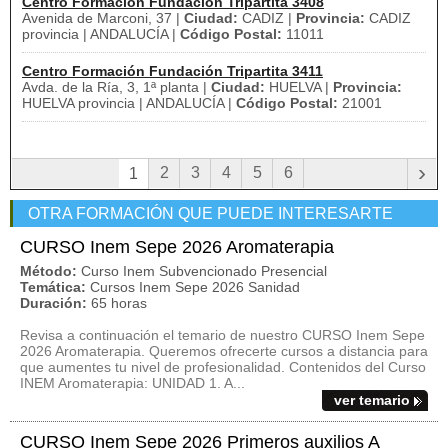
Centro Formación Fundación Tripartita 3408
Avenida de Marconi, 37 |
Ciudad:
CADIZ |
Provincia:
CADIZ
provincia | ANDALUCÍA |
Código Postal:
11011
Centro Formación Fundación Tripartita 3411
Avda. de la Ría, 3, 1ª planta |
Ciudad:
HUELVA |
Provincia:
HUELVA provincia | ANDALUCÍA |
Código Postal:
21001
›
2
3
4
5
6
1
OTRA FORMACIÓN QUE PUEDE INTERESARTE
CURSO Inem Sepe 2026 Aromaterapia
Método:
Curso Inem Subvencionado Presencial
Temática:
Cursos Inem Sepe 2026 Sanidad
Duración:
65 horas
Revisa a continuación el temario de nuestro CURSO Inem Sepe
2026 Aromaterapia. Queremos ofrecerte cursos a distancia para
que aumentes tu nivel de profesionalidad. Contenidos del Curso
INEM Aromaterapia: UNIDAD 1. A...
ver temario
CURSO Inem Sepe 2026 Primeros auxilios A