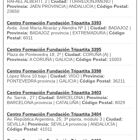
RAFAEL ALBERTI, 2 |
Ciudad:
TORREDONJIMENO |
Provincia:
JAEN PROVINCIA | ANDALUCÍA |
Código Postal:
23650
Centro Formación Fundación Tripartita 3393
Avda. José María Alcaráz y Alendra Nº 1 |
Ciudad:
BADAJOZ |
Provincia:
BADAJOZ provincia | EXTREMADURA |
Código
Postal:
6011
Centro Formación Fundación Tripartita 3395
Plaza de Pontevedra 18, 2º |
Ciudad:
CORUÑA (A) |
Provincia:
A CORUÑA | GALICIA |
Código Postal:
15003
Centro Formación Fundación Tripartita 3398
López Mora 10 bajo |
Ciudad:
VIGO |
Provincia:
PONTEVEDRA provincia | GALICIA |
Código Postal:
36211
Centro Formación Fundación Tripartita 3403
Av. Sarrià , 27 |
Ciudad:
BARCELONA |
Provincia:
BARCELONA provincia | CATALUÑA |
Código Postal:
8029
Centro Formación Fundación Tripartita 3404
Av. República Argentina, 25; 3ª planta, módulo 3 |
Ciudad:
SEVILLA |
Provincia:
SEVILLA provincia | ANDALUCÍA |
Código Postal:
41011