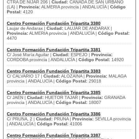
CTRA DE NIJAR 206 |
Ciudad:
CAÑADA DE SAN URBANO
(LA) |
Provincia:
ALMERIA provincia | ANDALUCÍA |
Código
Postal:
4120
Centro Formación Fundación Tripartita 3380
Laujar de Andarax |
Ciudad:
LAUJAR DE ANDARAX |
Provincia:
ALMERIA provincia | ANDALUCÍA |
Código Postal:
4470
Centro Formación Fundación Tripartita 3381
C/ José María Aguilar |
Ciudad:
ESPEJO |
Provincia:
CORDOBA provincia | ANDALUCÍA |
Código Postal:
14920
Centro Formación Fundación Tripartita 3383
C/ CALVARIO 17 |
Ciudad:
ALOZAINA |
Provincia:
MALAGA
provincia | ANDALUCÍA |
Código Postal:
29018
Centro Formación Fundación Tripartita 3385
C/ JAEN |
Ciudad:
HUETOR TAJAR |
Provincia:
GRANADA
provincia | ANDALUCÍA |
Código Postal:
18007
Centro Formación Fundación Tripartita 3386
C/ PRUNA, 2 |
Ciudad:
PRUNA |
Provincia:
SEVILLA provincia
| ANDALUCÍA |
Código Postal:
41006
Centro Formación Fundación Tripartita 3387