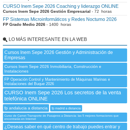
CURSO Inem Sepe 2026 Coaching y liderazgo ONLINE
Cursos Inem Sepe 2026 Gestión Empresarial
- 72 horas
FP Sistemas Microinformáticos y Redes Nocturno 2026
FP Grado Medio 2026
- 1400 horas
LO MÁS INTERESANTE EN LA WEB
Cursos Inem Sepe 2026 Gestión y Administración de
Empresas
Cursos Inem Sepe 2026 Inmobiliaria, Construcción e
Instalaciones
FP Operación Control y Mantenimiento de Máquinas Marinas e
Instalaciones del Buque 2026
CURSO Inem Sepe 2026 Los secretos de la venta
telefónica ONLINE
fp andalucia a distancia
fp madrid a distancia
Curso de Carnet Transporte de Pasajeros a Distancia: las 5 mejores formaciones que
encontrarás en Internet
¿Deseas saber en qué centro de trabajo puedes entrar y