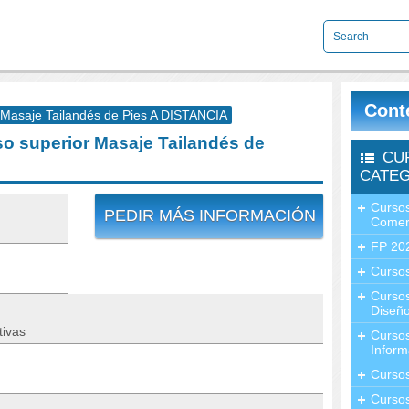
Cont
Masaje Tailandés de Pies A DISTANCIA
 superior Masaje Tailandés de
CU
CATEG
Cursos
PEDIR MÁS INFORMACIÓN
Comer
FP 20
Cursos
Curso
Diseño
tivas
Curso
Inform
Curso
Curso