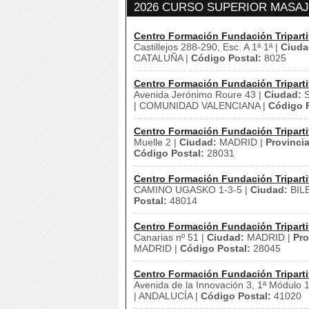
2026 CURSO SUPERIOR MASAJE
Centro Formación Fundación Triparti
Castillejos 288-290, Esc. A 1ª 1ª |
Ciuda
CATALUÑA |
Código Postal:
8025
Centro Formación Fundación Triparti
Avenida Jerónimo Roure 43 |
Ciudad:
S
| COMUNIDAD VALENCIANA |
Código P
Centro Formación Fundación Triparti
Muelle 2 |
Ciudad:
MADRID |
Provincia
Código Postal:
28031
Centro Formación Fundación Triparti
CAMINO UGASKO 1-3-5 |
Ciudad:
BIL
Postal:
48014
Centro Formación Fundación Triparti
Canarias nº 51 |
Ciudad:
MADRID |
Pro
MADRID |
Código Postal:
28045
Centro Formación Fundación Triparti
Avenida de la Innovación 3, 1ª Módulo 
| ANDALUCÍA |
Código Postal:
41020