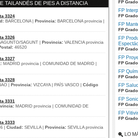
FP Grado
 TAILANDÉS DE PIES A DISTANCIA
FP Inter
FP Grado
ta 3324
d:
BARCELONA |
Provincia:
BARCELONA provincia |
FP Mante
FP Grado
ta 3326
FP Produ
AGUNTO/SAGUNT |
Provincia:
VALENCIA provincia
Espectác
ostal:
46520
FP Grado
FP Proye
ta 3327
FP Grado
:
MADRID provincia | COMUNIDAD DE MADRID |
FP Quími
FP Grado
ta 3328
BAO |
Provincia:
VIZCAYA | PAÍS VASCO |
Código
FP Salud
FP Grado
FP Soni
ta 3331
FP Grado
vincia:
MADRID provincia | COMUNIDAD DE
FP Vitivi
FP Grado
ta 3333
16 |
Ciudad:
SEVILLA |
Provincia:
SEVILLA provincia
LO M