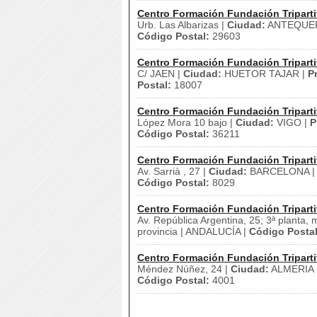
Centro Formación Fundación Triparti
Urb. Las Albarizas |
Ciudad:
ANTEQUER
Código Postal:
29603
Centro Formación Fundación Triparti
C/ JAEN |
Ciudad:
HUETOR TAJAR |
P
Postal:
18007
Centro Formación Fundación Triparti
López Mora 10 bajo |
Ciudad:
VIGO |
P
Código Postal:
36211
Centro Formación Fundación Triparti
Av. Sarrià , 27 |
Ciudad:
BARCELONA 
Código Postal:
8029
Centro Formación Fundación Triparti
Av. República Argentina, 25; 3ª planta, 
provincia | ANDALUCÍA |
Código Postal
Centro Formación Fundación Triparti
Méndez Núñez, 24 |
Ciudad:
ALMERIA 
Código Postal:
4001