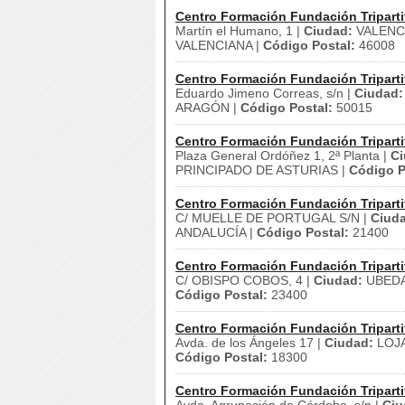
Centro Formación Fundación Triparti
Martín el Humano, 1 |
Ciudad:
VALENCI
VALENCIANA |
Código Postal:
46008
Centro Formación Fundación Triparti
Eduardo Jimeno Correas, s/n |
Ciudad:
ARAGÓN |
Código Postal:
50015
Centro Formación Fundación Triparti
Plaza General Ordóñez 1, 2ª Planta |
Ci
PRINCIPADO DE ASTURIAS |
Código P
Centro Formación Fundación Triparti
C/ MUELLE DE PORTUGAL S/N |
Ciud
ANDALUCÍA |
Código Postal:
21400
Centro Formación Fundación Triparti
C/ OBISPO COBOS, 4 |
Ciudad:
UBEDA
Código Postal:
23400
Centro Formación Fundación Triparti
Avda. de los Ángeles 17 |
Ciudad:
LOJA
Código Postal:
18300
Centro Formación Fundación Triparti