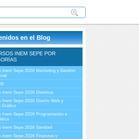
enidos en el Blog
RSOS INEM SEPE POR
ORÍAS
 Inem Sepe 2026 Márketing y Gestión
cial
26
 Inem Sepe 2026 Dietética
s Inem Sepe 2026 Diseño Web y
 Gráfico
s Inem Sepe 2026 Programación e
ática
s Inem Sepe 2026 Sanidad
s Inem Sepe 2026 Finanzas y