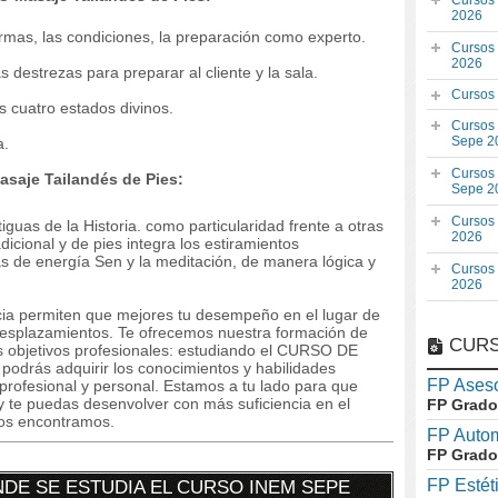
Cursos
2026
ormas, las condiciones, la preparación como experto.
Cursos
2026
s destrezas para preparar al cliente y la sala.
Cursos
os cuatro estados divinos.
Cursos
Sepe 2
a.
Cursos
saje Tailandés de Pies:
Sepe 2
Cursos
guas de la Historia. como particularidad frente a otras
2026
adicional y de pies integra los estiramientos
as de energía Sen y la meditación, de manera lógica y
Cursos
2026
ncia permiten que mejores tu desempeño en el lugar de
 desplazamientos. Te ofrecemos nuestra formación de
CURS
s objetivos profesionales: estudiando el CURSO DE
podrás adquirir los conocimientos y habilidades
FP Aseso
profesional y personal. Estamos a tu lado para que
y te puedas desenvolver con más suficiencia en el
FP Grado
os encontramos.
FP Auto
FP Grado
FP Estét
DE SE ESTUDIA EL CURSO INEM SEPE