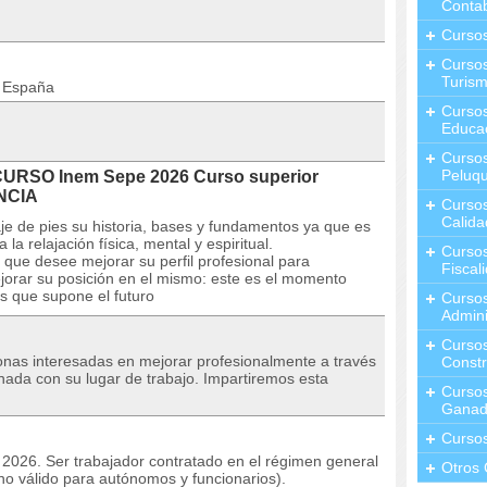
Contab
Curso
Cursos
Turis
n España
Curso
Educa
Cursos
Peluqu
CURSO Inem Sepe 2026 Curso superior
ANCIA
Curso
Calida
je de pies su historia, bases y fundamentos ya que es
a relajación física, mental y espiritual.
Curso
ue desee mejorar su perfil profesional para
Fiscal
jorar su posición en el mismo: este es el momento
s que supone el futuro
Curso
Admini
Cursos
sonas interesadas en mejorar profesionalmente a través
Constr
nada con su lugar de trabajo. Impartiremos esta
Cursos
Ganad
Curso
o 2026. Ser trabajador contratado en el régimen general
Otros 
no válido para autónomos y funcionarios).