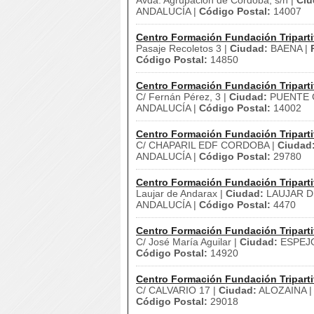
Avda. Agrupación de Córdoba, s/n |
Ciu
ANDALUCÍA |
Código Postal:
14007
Centro Formación Fundación Triparti
Pasaje Recoletos 3 |
Ciudad:
BAENA |
Código Postal:
14850
Centro Formación Fundación Triparti
C/ Fernán Pérez, 3 |
Ciudad:
PUENTE G
ANDALUCÍA |
Código Postal:
14002
Centro Formación Fundación Triparti
C/ CHAPARIL EDF CORDOBA |
Ciudad
ANDALUCÍA |
Código Postal:
29780
Centro Formación Fundación Triparti
Laujar de Andarax |
Ciudad:
LAUJAR D
ANDALUCÍA |
Código Postal:
4470
Centro Formación Fundación Triparti
C/ José María Aguilar |
Ciudad:
ESPEJ
Código Postal:
14920
Centro Formación Fundación Triparti
C/ CALVARIO 17 |
Ciudad:
ALOZAINA 
Código Postal:
29018