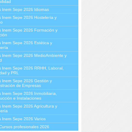
ilidad
s Inem Sepe 2026 Idiomas
 Inem Sepe 2026 Hostelería y
mo
s Inem Sepe 2026 Formación y
ción
 Inem Sepe 2026 Estética y
ería
s Inem Sepe 2026 MedioAmbiente y
d
s Inem Sepe 2026 RRHH, Laboral,
idad y PRL
s Inem Sepe 2026 Gestión y
stración de Empresas
 Inem Sepe 2026 Inmobiliaria,
ucción e Instalaciones
 Inem Sepe 2026 Agricultura y
ería
s Inem Sepe 2026 Varios
Cursos profesionales 2026