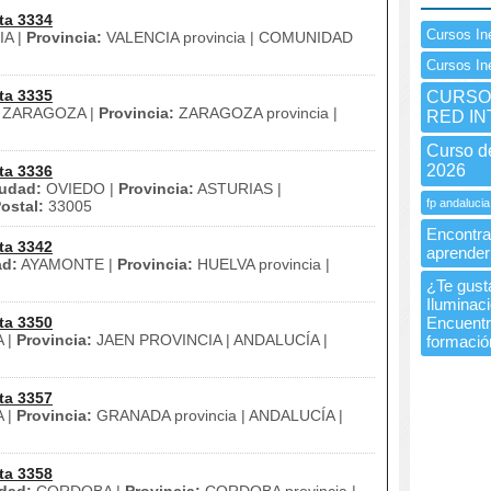
ta 3334
Cursos In
A |
Provincia:
VALENCIA provincia | COMUNIDAD
Cursos In
ta 3335
CURSO 
ZARAGOZA |
Provincia:
ZARAGOZA provincia |
RED I
Curso d
2026
ta 3336
udad:
OVIEDO |
Provincia:
ASTURIAS |
fp andalucia
ostal:
33005
Encontra
ta 3342
aprender
ad:
AYAMONTE |
Provincia:
HUELVA provincia |
¿Te gusta
Iluminac
ta 3350
Encuentra
 |
Provincia:
JAEN PROVINCIA | ANDALUCÍA |
formació
ta 3357
 |
Provincia:
GRANADA provincia | ANDALUCÍA |
ta 3358