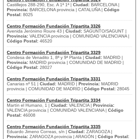
Castillejos 288-290, Esc. A 1ª 1ª |
Ciudad:
BARCELONA |
Provincia:
BARCELONA provincia | CATALUÑA |
Código
Postal:
8025
Centro Formación Fundación Tripartita 3326
Avenida Jerónimo Roure 43 |
Ciudad:
SAGUNTO/SAGUNT |
Provincia:
VALENCIA provincia | COMUNIDAD VALENCIANA |
Código Postal:
46520
Centro Formación Fundación Tripartita 3329
Condesa de Venadito 1, 8ª y 9ª Planta |
Ciudad:
MADRID |
Provincia:
MADRID provincia | COMUNIDAD DE MADRID |
Código Postal:
28027
Centro Formación Fundación Tripartita 3331
Canarias nº 51 |
Ciudad:
MADRID |
Provincia:
MADRID
provincia | COMUNIDAD DE MADRID |
Código Postal:
28045
Centro Formación Fundación Tripartita 3334
Martín el Humano, 1 |
Ciudad:
VALENCIA |
Provincia:
VALENCIA provincia | COMUNIDAD VALENCIANA |
Código
Postal:
46008
Centro Formación Fundación Tripartita 3335
Eduardo Jimeno Correas, s/n |
Ciudad:
ZARAGOZA |
Provincia:
ZARAGOZA provincia | ARAGÓN |
Código Postal: