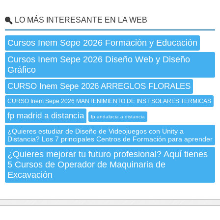
LO MÁS INTERESANTE EN LA WEB
Cursos Inem Sepe 2026 Formación y Educación
Cursos Inem Sepe 2026 Diseño Web y Diseño
Gráfico
CURSO Inem Sepe 2026 ARREGLOS FLORALES
CURSO Inem Sepe 2026 MANTENIMIENTO DE INST SOLARES TERMICAS
fp madrid a distancia
fp andalucia a distancia
¿Quieres estudiar de Diseño de Videojuegos con Unity a
Distancia? Los 7 principales Centros de Formación para aprender
¿Quieres mejorar tu futuro profesional? Aquí tienes
5 Cursos de Operador de Maquinaria de
Excavación