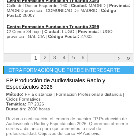
Centro Formación Fundación Tripartita 3390
Calle del Doctor Esquerdo, 160 |
Ciudad:
MADRID |
Provincia:
MADRID provincia | COMUNIDAD DE MADRID |
Código
Postal:
28007
Centro Formación Fundación Tripartita 3399
C/ Conde 34 bajo |
Ciudad:
LUGO |
Provincia:
LUGO
provincia | GALICIA |
Código Postal:
27003
›
»
2
3
4
5
6
1
OTRA FORMACIÓN QUE PUEDE INTERESARTE
FP Producción de Audiovisuales Radio y
Espectáculos 2026
Método:
FP a distancia | Formacion Profesional a distancia |
Ciclos Formativos
Temática:
FP 2026
Duración:
2000 horas
Revisa a continuación el temario de nuestro FP Producción de
Audiovisuales Radio y Espectáculos 2026. Queremos ofrecerte
cursos a distancia para que aumentes tu nivel de
profesionalidad. Objetivos del curso FP Audiovis...