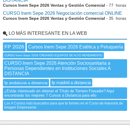
DISTANCIA
Cursos Inem Sepe 2026 Ventas y Gestión Comercial
- 77 horas
CURSO Inem Sepe 2026 Negociación comercial ONLINE
Cursos Inem Sepe 2026 Ventas y Gestión Comercial
- 35 horas
LO MÁS INTERESANTE EN LA WEB
FP 2026
Cursos Inem Sepe 2026 Estética y Peluquería
CURSO Inem Sepe 2026 CREANDO EQUIPOS DE ALTO RENDIMIENTO
CURSO Inem Sepe 2026 Atención Sociosanitaria a
Personas Dependientes en Instituciones Sociales A
DISTANCIA
fp madrid a distancia
fp andalucia a distancia
¿Estás interesado en obtener el Título de Tornero Fresador? Aquí
encontrarás los mejores 7 Cursos a Distancia para ello
Los 4 Cursos más buscados para que te formes en el Curso de Asesoría de
Imagen Empresarial