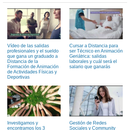
Vídeo de las salidas
Cursar a Distancia para
profesionales y el sueldo
ser Técnico en Animación
que gana un graduado a
Geriátrica: salidas
Distancia de la
laborales y cuál será el
Formación de Animación
salario que ganarás
de Actividades Físicas y
Deportivas
Investigamos y
Gestión de Redes
encontramos los 3
Sociales y Community