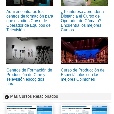
Aquí encontrarás los
¿Te interesa aprender a
centros de formación para
Distancia el Curso de
que estudies Curso de
Operador de Cámara?
Operador de Equipos de
Encuentra los mejores
Televisión
Cursos
Centros de Formación de
Curso de Producción de
Producción de Cine y
Espectáculos con las
Televisión escogidos
mejores Opiniones
para ti
Más Cursos Relacionados