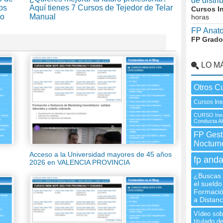
de distr
os
Aquí tienes 7 Cursos de Tejedor de Telar
Cursos I
lo
Manual
horas
FP Anato
FP Grado
LO M
Otros C
Cursos Ine
CURSO Inem
Conducta Al
FP Gesti
Nocturn
Acceso a la Universidad mayores de 45 años
fp anda
2026 en VALENCIA PROVINCIA
¿Buscas 
el sueldo
Formació
a Distanc
Vídeo sobr
titulado 