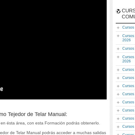
CURS
COM
Cursos
Cursos
2026
Cursos
Cursos
2026
Cursos
Cursos
Cursos
Cursos
Cursos
Cursos
omo Tejedor de Telar Manual:
Cursos
o en ésta área, con esta Formación podrás obtenerlo.
Cursos
Tejedor de Telar Manual podrás acceder a muchas salidas