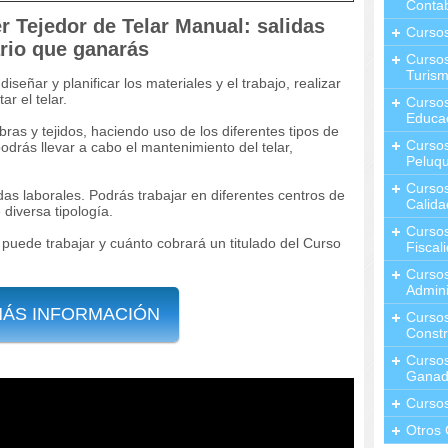
Contab
er Tejedor de Telar Manual: salidas
Curso
ario que ganarás
Cursos
Turis
iseñar y planificar los materiales y el trabajo, realizar
ar el telar.
Curso
Educa
ras y tejidos, haciendo uso de los diferentes tipos de
Cursos
odrás llevar a cabo el mantenimiento del telar,
Peluqu
Curso
as laborales. Podrás trabajar en diferentes centros de
Calida
 diversa tipología.
Curso
 puede trabajar y cuánto cobrará un titulado del Curso
Fiscal
Curso
Admini
MÁS INFORMACIÓN
Cursos
Constr
Cursos
Ganad
Curso
Otros 