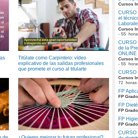
Cursos I
CURSO I
el técni
Laboral
Cursos I
- 55 hora
CURSO In
de la Pr
ONLINE
das
Titúlate como Carpintero: vídeo
Cursos I
explicativo de las salidas profesionales
- 55 hora
que promete el curso al titularte
CURSO I
Cursos I
72 horas
FP Aplic
FP Grado
FP Dieté
FP Grado
FP Higie
FP Grado
CURSO I
o de
¿Quieres mejorar tu futuro profesional?