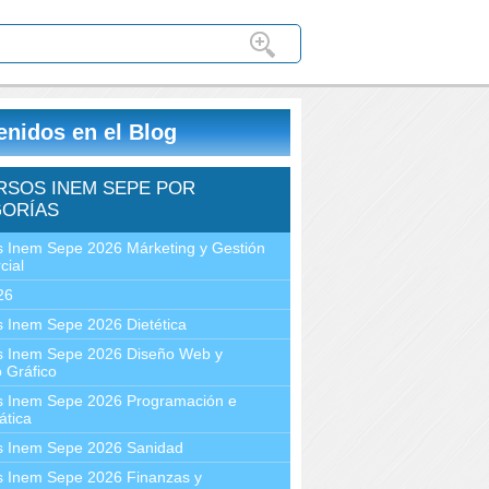
enidos en el Blog
RSOS INEM SEPE POR
ORÍAS
 Inem Sepe 2026 Márketing y Gestión
cial
26
 Inem Sepe 2026 Dietética
s Inem Sepe 2026 Diseño Web y
 Gráfico
s Inem Sepe 2026 Programación e
ática
s Inem Sepe 2026 Sanidad
s Inem Sepe 2026 Finanzas y