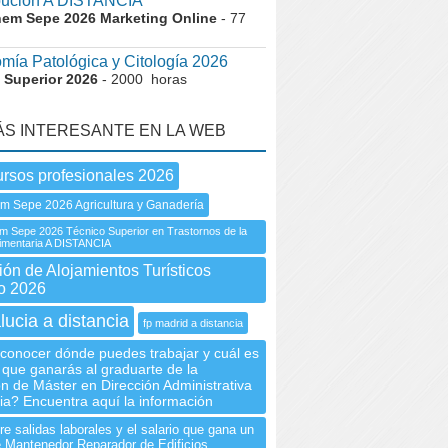
ibución A DISTANCIA
nem Sepe 2026 Marketing Online
- 77
mía Patológica y Citología 2026
 Superior 2026
- 2000 horas
ÁS INTERESANTE EN LA WEB
ursos profesionales 2026
m Sepe 2026 Agricultura y Ganadería
 Sepe 2026 Técnico Superior en Trastornos de la
imentaria A DISTANCIA
ón de Alojamientos Turísticos
o 2026
lucia a distancia
fp madrid a distancia
conocer dónde puedes trabajar y cuál es
 que ganarás al graduarte de la
n de Máster en Dirección Administrativa
ia? Encuentra aquí la información
e salidas laborales y el salario que gana un
de Mantenedor Reparador de Edificios