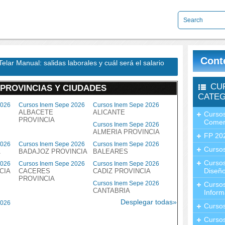
Cont
elar Manual: salidas laborales y cuál será el salario
CU
 PROVINCIAS Y CIUDADES
CATEG
2026
Cursos Inem Sepe 2026
Cursos Inem Sepe 2026
ALBACETE
ALICANTE
Cursos
PROVINCIA
Comer
Cursos Inem Sepe 2026
ALMERIA PROVINCIA
FP 20
2026
Cursos Inem Sepe 2026
Cursos Inem Sepe 2026
Cursos
A
BADAJOZ PROVINCIA
BALEARES
Curso
2026
Cursos Inem Sepe 2026
Cursos Inem Sepe 2026
Diseño
CIA
CACERES
CADIZ PROVINCIA
PROVINCIA
Cursos Inem Sepe 2026
Curso
CANTABRIA
Inform
Desplegar todas»
2026
Curso
Curso