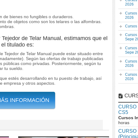
Cursos
2026
Cursos
n de bienes no fungibles o duraderos.
2026
o de objetos como son los telares o las alfombras.
fombras.
Cursos
Cursos
r Tejedor de Telar Manual, estimamos que el
Sepe 2
el titulado es:
Cursos
Sepe 2
 de Tejedor de Telar Manual puede estar situado entre
imadamente). Según las ofertas de trabajo publicadas
Cursos
s públicas como privadas. Posteriormente, según tu
2026
r tu sueldo.
Cursos
que estés desarrollando en tu puesto de trabajo, así
2026
de empresa y otros aspectos.
CURS
MÁS INFORMACIÓN
CURSO In
CS5
Cursos I
horas
CURSO I
(Princip