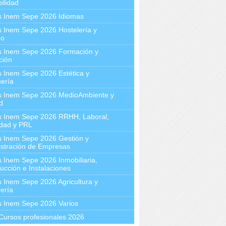
ilidad
s Inem Sepe 2026 Idiomas
 Inem Sepe 2026 Hostelería y
mo
s Inem Sepe 2026 Formación y
ción
 Inem Sepe 2026 Estética y
ería
s Inem Sepe 2026 MedioAmbiente y
d
s Inem Sepe 2026 RRHH, Laboral,
idad y PRL
s Inem Sepe 2026 Gestión y
stración de Empresas
 Inem Sepe 2026 Inmobiliaria,
ucción e Instalaciones
 Inem Sepe 2026 Agricultura y
ería
s Inem Sepe 2026 Varios
Cursos profesionales 2026