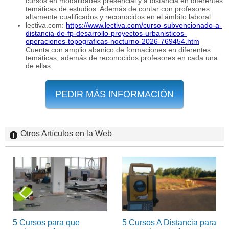
cursos en modalidades presencial y a distancia en diferentes
temáticas de estudios. Además de contar con profesores
altamente cualificados y reconocidos en el ámbito laboral.
lectiva.com:
https://www.lectiva.com/curso-subvencionado-a-
distancia-de-fp-desarrollo-proyectos-urbanisticos-
operaciones-topograficas-nocturno-2026-769454.htm
Cuenta con amplio abanico de formaciones en diferentes
temáticas, además de reconocidos profesores en cada una
de ellas.
PEDIR MÁS INFORMACIÓN
Otros Artículos en la Web
5 Cursos para que
5 Cursos A Distancia para