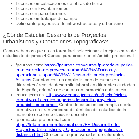
Técnicos en cubicaciones de obras de tierra.
Técnico en levantamientos.
Técnico en parcelaciones.
Técnicos en trabajos de campo.
Delineante proyectista de infraestructuras y urbanismo.
¿Dónde Estudiar Desarrollo de Proyectos
Urbanísticos y Operaciones Topográficas?
Como sabemos que no es tarea fácil seleccionar el mejor centro de
estudios te dejamos 4 Cursos para crecer en el ámbito profesional:
fpcursos.com:
https://fpcursos.com/curso-fp-grado-superior-
en-desarrollo-de-proyectos-urban%C3%ADsticos-y-
operaciones-topogr%C3%A1ficas-a-distancia-provincia-
Asturias
Cuentan con un amplio listado de cursos en
diferentes áreas de desarrollo laboral en diferentes ciudades
de España, además de contar con formación a distancia.
educa.jccm.es:
http://www.educa.jccm.es/es/fpclm/ciclos-
formativos-1/tecnico-superior-desarrollo-proyectos-
urbanisticos-operacio
Centro de estudios con amplia oferta
formativa en gran variedad de ámbitos de estudios de la
mano de excelente claustro docente.
fpformacionprofesional.com:
https://fpformacionprofesional.com/FP-Desarrollo-de-
Proyectos-Urbanisticos-y-Operaciones-Topograficas-a-
distancia.html
Ofrecen una gran variedad de diferentes