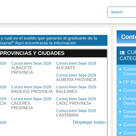
Cont
 cuál es el sueldo que ganarás al graduarte de la
arial? Aquí encontrarás la información
CU
 PROVINCIAS Y CIUDADES
CATEG
2026
Cursos Inem Sepe 2026
Cursos Inem Sepe 2026
ALBACETE
ALICANTE
Cursos
PROVINCIA
Comer
Cursos Inem Sepe 2026
ALMERIA PROVINCIA
FP 20
2026
Cursos Inem Sepe 2026
Cursos Inem Sepe 2026
Cursos
A
BADAJOZ PROVINCIA
BALEARES
Curso
2026
Cursos Inem Sepe 2026
Cursos Inem Sepe 2026
Diseño
CIA
CACERES
CADIZ PROVINCIA
PROVINCIA
Cursos Inem Sepe 2026
Curso
CANTABRIA
Inform
Desplegar todas»
2026
Curso
Curso