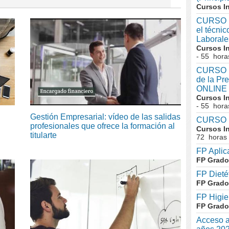
Cursos I
CURSO I
el técni
Laboral
Cursos I
- 55 hora
CURSO In
de la Pr
ONLINE
Cursos I
- 55 hora
Gestión Empresarial: vídeo de las salidas
CURSO I
profesionales que ofrece la formación al
Cursos I
titularte
72 horas
FP Aplic
FP Grado
FP Dieté
FP Grado
FP Higie
FP Grado
Acceso a