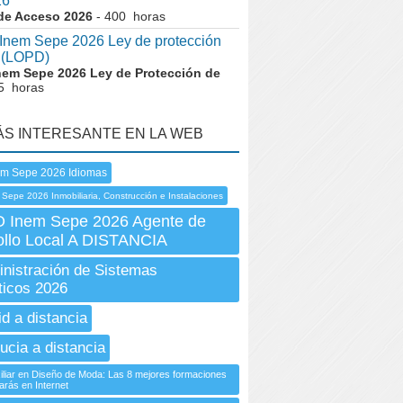
26
de Acceso 2026
- 400 horas
nem Sepe 2026 Ley de protección
 (LOPD)
nem Sepe 2026 Ley de Protección de
5 horas
ÁS INTERESANTE EN LA WEB
em Sepe 2026 Idiomas
Sepe 2026 Inmobiliaria, Construcción e Instalaciones
Inem Sepe 2026 Agente de
ollo Local A DISTANCIA
nistración de Sistemas
ticos 2026
id a distancia
ucia a distancia
iliar en Diseño de Moda: Las 8 mejores formaciones
arás en Internet