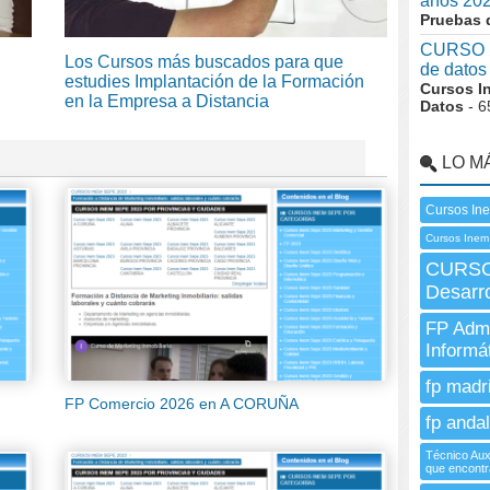
años 20
Pruebas 
CURSO I
Los Cursos más buscados para que
de datos
estudies Implantación de la Formación
Cursos I
en la Empresa a Distancia
Datos
- 6
LO M
Cursos In
Cursos Inem 
CURSO 
Desarr
FP Admi
Informá
fp madr
FP Comercio 2026 en A CORUÑA
fp andal
Técnico Aux
que encontr