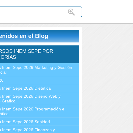
enidos en el Blog
RSOS INEM SEPE POR
ORÍAS
 Inem Sepe 2026 Márketing y Gestión
cial
26
 Inem Sepe 2026 Dietética
s Inem Sepe 2026 Diseño Web y
 Gráfico
s Inem Sepe 2026 Programación e
ática
s Inem Sepe 2026 Sanidad
s Inem Sepe 2026 Finanzas y