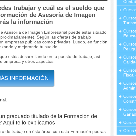
Contab
es trabajar y cuál es el sueldo que
Curso
 Formación de Asesoría de Imagen
Cursos
rás la información
Turis
Curso
o de Asesoría de Imagen Empresarial puede estar situado
Educa
(aproximadamente). Según las ofertas de trabajo
 en empresas públicas como privadas. Luego, en función
Cursos
anzando y mejorando tu sueldo.
Peluqu
que estés desarrollando en tu puesto de trabajo, así
Curso
de empresa y otros aspectos.
Calida
Curso
Fiscal
MÁS INFORMACIÓN
Curso
Admini
Cursos
ial.
Constr
Cursos
Ganad
un graduado titulado de la Formación de
 Aquí te lo explicamos
Curso
Otros 
tro de trabajo en ésta área, con esta Formación podrás