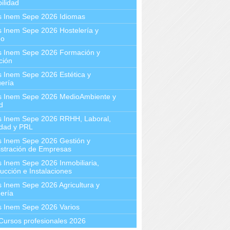
ilidad
s Inem Sepe 2026 Idiomas
 Inem Sepe 2026 Hostelería y
mo
s Inem Sepe 2026 Formación y
ción
 Inem Sepe 2026 Estética y
ería
s Inem Sepe 2026 MedioAmbiente y
d
s Inem Sepe 2026 RRHH, Laboral,
idad y PRL
s Inem Sepe 2026 Gestión y
stración de Empresas
 Inem Sepe 2026 Inmobiliaria,
ucción e Instalaciones
 Inem Sepe 2026 Agricultura y
ería
s Inem Sepe 2026 Varios
Cursos profesionales 2026