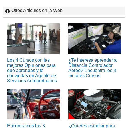
Otros Artículos en la Web
Los 4 Cursos con las
¿Te interesa aprender a
mejores Opiniones para
Distancia Controlador
que aprendas y te
Aéreo? Encuentra los 8
conviertas en Agente de
mejores Cursos
Servicios Aeroportuarios
Encontramos las 3
¿Quieres estudiar para