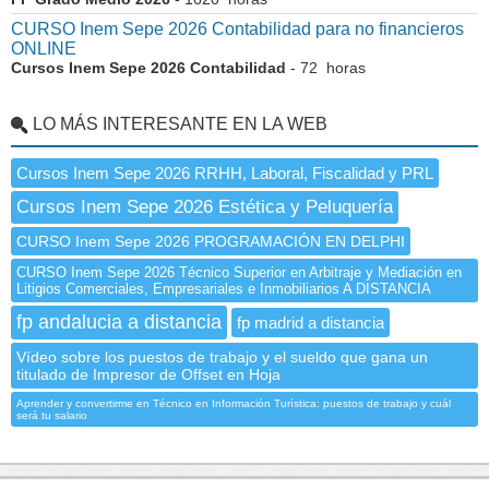
CURSO Inem Sepe 2026 Contabilidad para no financieros
ONLINE
Cursos Inem Sepe 2026 Contabilidad
- 72 horas
LO MÁS INTERESANTE EN LA WEB
Cursos Inem Sepe 2026 RRHH, Laboral, Fiscalidad y PRL
Cursos Inem Sepe 2026 Estética y Peluquería
CURSO Inem Sepe 2026 PROGRAMACIÓN EN DELPHI
CURSO Inem Sepe 2026 Técnico Superior en Arbitraje y Mediación en
Litigios Comerciales, Empresariales e Inmobiliarios A DISTANCIA
fp andalucia a distancia
fp madrid a distancia
Vídeo sobre los puestos de trabajo y el sueldo que gana un
titulado de Impresor de Offset en Hoja
Aprender y convertirme en Técnico en Información Turística: puestos de trabajo y cuál
será tu salario