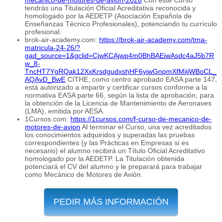
tendrás una Titulación Oficial Acreditativa reconocida y
homologado por la AEDETP (Asociación Española de
Enseñanzas Técnico Profesionales), potenciando tu currículo
profesional.
brok-air-academy.com:
https://brok-air-academy.com/tma-
matricula-24-26/?
gad_source=1&gclid=CjwKCAjwp4m0BhBAEiwAsdc4aJ5b7R
w_8-
TncHT7YgRQak12XxKrsdgudxshHF6yiwGnpmXfMiijWBoCL_
AQAvD_BwE
CITHE, como centro aprobado EASA parte 147,
está autorizado a impartir y certificar cursos conforme a la
normativa EASA parte 66, según la lista de aprobación, para
la obtención de la Licencia de Mantenimiento de Aeronaves
(LMA), emitida por AESA.
1Cursos.com:
https://1cursos.com/f-curso-de-mecanico-de-
motores-de-avion
Al terminar el Curso, una vez acreditados
los conocimientos adquiridos y superadas las pruebas
correspondientes (y las Prácticas en Empresas si es
necesario) el alumno recibirá un Título Oficial Acreditativo
homologado por la AEDETP. La Titulación obtenida
potenciará el CV del alumno y le preparará para trabajar
como Mecánico de Motores de Avión.
PEDIR MÁS INFORMACIÓN