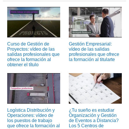
Curso de Gestión de
Gestión Empresarial:
Proyectos: vídeo de las
vídeo de las salidas
salidas profesionales que
profesionales que ofrece
ofrece la formación al
la formación al titularte
obtener el título
Logística Distribución y
¿Tu sueño es estudiar
Operaciones: vídeo de
Organización y Gestión
los puestos de trabajo
de Eventos a Distancia?
que ofrece la formación al
Los 5 Centros de